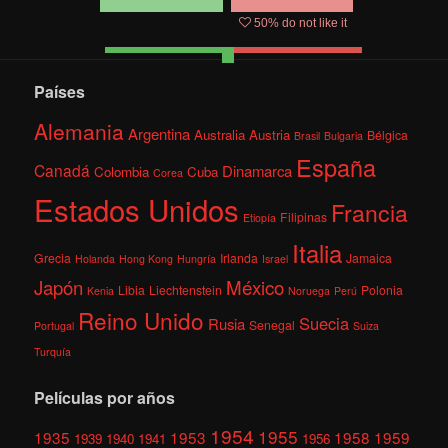
50
% do not like it
Países
Alemania
Argentina
Australia
Austria
Bélgica
Brasil
Bulgaria
España
Canadá
Dinamarca
Colombia
Cuba
Corea
Estados Unidos
Francia
Filipinas
Etiopía
Italia
Grecia
Irlanda
Jamaica
Holanda
Hong Kong
Hungría
Israel
México
Japón
Libia
Liechtenstein
Polonia
Kenia
Noruega
Perú
Reino Unido
Suecia
Rusia
Senegal
Portugal
Suiza
Turquía
Películas por años
1954
1955
1935
1953
1958
1959
1939
1940
1941
1956