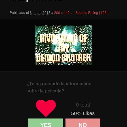
Publicado el
8 enero 2013
a
200 × 142
en
Scorpio Rising | 1964
¿Te ha gustado la información
sobre la película?
0 total
50
% Likes
YES
NO