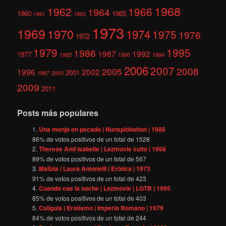
1968
1962
1966
1964
1960
1965
1961
1963
1973
1969
1970
1974
1975
1976
1972
1979
1995
1986
1987
1992
1977
1985
1990
1994
2006
2007
2008
2005
1996
2002
2001
1997
2000
2009
2011
Posts más populares
Una monja en pecado | Nunsploitation | 1986
86
% de votos positivos de un total de
1528
Therese And Isabelle | Lezmovie culto | 1968
89
% de votos positivos de un total de
567
Malizia | Laura Antonelli | Erótica | 1973
91
% de votos positivos de un total de
423
Cuando cae la noche | Lezmovie | LGTB | 1995
85
% de votos positivos de un total de
403
Calígula | Erotismo | Imperio Romano | 1979
84
% de votos positivos de un total de
244