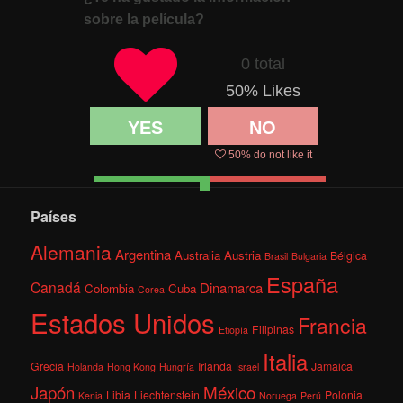
sobre la película?
0 total
50
% Likes
YES
NO
50
% do not like it
Países
Alemania
Argentina
Australia
Austria
Bélgica
Brasil
Bulgaria
España
Canadá
Dinamarca
Colombia
Cuba
Corea
Estados Unidos
Francia
Filipinas
Etiopía
Italia
Grecia
Irlanda
Jamaica
Holanda
Hong Kong
Hungría
Israel
México
Japón
Libia
Liechtenstein
Polonia
Kenia
Noruega
Perú