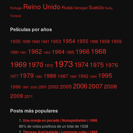
Reino Unido
Suecia
Rusia
Senegal
Portugal
Suiza
Turquía
Películas por años
1954
1955
1935
1953
1958
1959
1939
1940
1941
1956
1968
1962
1966
1964
1960
1965
1961
1963
1973
1969
1970
1974
1975
1976
1972
1979
1995
1986
1987
1992
1977
1985
1990
1994
2006
2007
2008
2005
1996
2002
2001
1997
2000
2009
2011
Posts más populares
Una monja en pecado | Nunsploitation | 1986
86
% de votos positivos de un total de
1528
Therese And Isabelle | Lezmovie culto | 1968