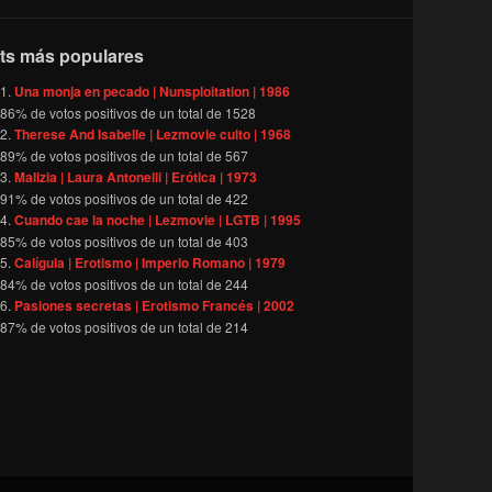
ts más populares
Una monja en pecado | Nunsploitation | 1986
86
% de votos positivos de un total de
1528
Therese And Isabelle | Lezmovie culto | 1968
89
% de votos positivos de un total de
567
Malizia | Laura Antonelli | Erótica | 1973
91
% de votos positivos de un total de
422
Cuando cae la noche | Lezmovie | LGTB | 1995
85
% de votos positivos de un total de
403
Calígula | Erotismo | Imperio Romano | 1979
84
% de votos positivos de un total de
244
Pasiones secretas | Erotismo Francés | 2002
87
% de votos positivos de un total de
214