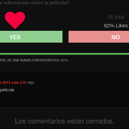
a información sobre la película?
26 total
92
% Likes
YES
NO
RTEL DE CINE NUNSPLOITATION EROTICO 1973
»
 2013 a las 3:51
dijo:
pelicula
Los comentarios están cerrados.