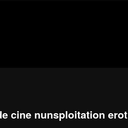
Blog
de
cine
pejino
pejino
de cine nunsploitation erot