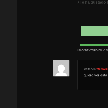
¿Te ha gustado l
UN COMENTARIO EN «
CA
walter
en
23 marzo
quiero ver esta 