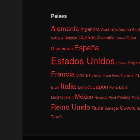
Países
Alemania
Argentina
Australia
Austria
Brasi
Canadá
Colombia
Cuba
Bélgica
Bulgaria
Corea
España
Dinamarca
Estados Unidos
Filipin
Etiopía
Francia
Grecia
Irl
Holanda
Hong Kong
Hungría
Italia
Japón
Jamaica
Libia
Israel
Kenia
México
Liechtenstein
Polonia
Noruega
Perú
Portu
Reino Unido
Suecia
Rusia
Senegal
S
Turquía