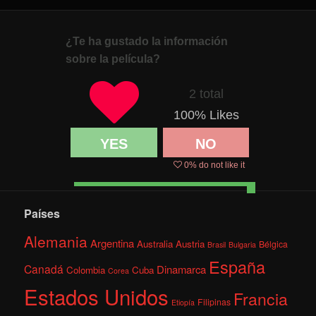
¿Te ha gustado la información
sobre la película?
2 total
100
% Likes
YES
NO
0
% do not like it
Países
Alemania
Argentina
Australia
Austria
Bélgica
Brasil
Bulgaria
España
Canadá
Dinamarca
Colombia
Cuba
Corea
Estados Unidos
Francia
Filipinas
Etiopía