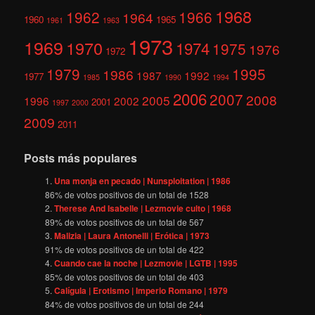
1968
1962
1966
1964
1960
1965
1961
1963
1973
1969
1970
1974
1975
1976
1972
1979
1995
1986
1987
1992
1977
1985
1990
1994
2006
2007
2008
2005
1996
2002
2001
1997
2000
2009
2011
Posts más populares
Una monja en pecado | Nunsploitation | 1986
86
% de votos positivos de un total de
1528
Therese And Isabelle | Lezmovie culto | 1968
89
% de votos positivos de un total de
567
Malizia | Laura Antonelli | Erótica | 1973
91
% de votos positivos de un total de
422
Cuando cae la noche | Lezmovie | LGTB | 1995
85
% de votos positivos de un total de
403
Calígula | Erotismo | Imperio Romano | 1979
84
% de votos positivos de un total de
244