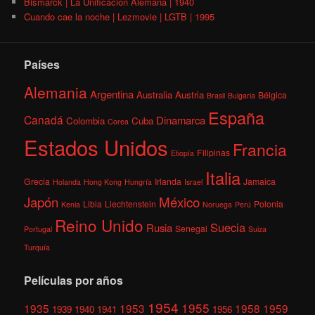
Bismarck | La Unificación Alemana | 1940
Cuando cae la noche | Lezmovie | LGTB | 1995
Países
Alemania
Argentina
Australia
Austria
Bélgica
Brasil
Bulgaria
España
Canadá
Dinamarca
Colombia
Cuba
Corea
Estados Unidos
Francia
Filipinas
Etiopía
Italia
Grecia
Irlanda
Jamaica
Holanda
Hong Kong
Hungría
Israel
México
Japón
Libia
Liechtenstein
Polonia
Kenia
Noruega
Perú
Reino Unido
Suecia
Rusia
Senegal
Portugal
Suiza
Turquía
Películas por años
1954
1955
1935
1953
1958
1959
1939
1940
1941
1956