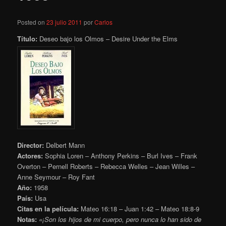
Posted on
23 julio 2011
por
Carlos
Título:
Deseo bajo los Olmos – Desire Under the Elms
Director:
Delbert Mann
Actores:
Sophia Loren – Anthony Perkins – Burl Ives – Frank
Overton – Pernell Roberts – Rebecca Welles – Jean Willes –
Anne Seymour – Roy Fant
Año:
1958
País:
Usa
Citas en la película:
Mateo 16:18 – Juan 1:42 – Mateo 18:8-9
Notas:
«¡Son los hijos de mi cuerpo, pero nunca lo han sido de