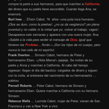
compra la parte a sus hermanos, para que marchen a
California
,
del dinero que su padre tiene escondido. Cuando llega Ana, se
enamora.
Burl Ives
… Efraín Cabot, 76 años «una puta roca humana».
¡Dios es duro, como la piedras!. ¿no os da vergüenza? ¡en plena
juventud y no valéis ni la mitad que yo, volver al trabajo, vagos!.
Desaparece seis semanas y aparece con una nueva mujer, Ana.
«Saldré a la vida para recibir el mensaje de
Dios
, igual que
hicieron los
Profetas
… Amén.»
¡Son los hijos de mi cuerpo, pero
nunca lo han sido de mi espirítu!.
Frank Overton
… Simeon Cabot, hermano de Peter y
hermanastro Eben.
«¡Hola Mama!
» jejejeje. Se mofan de su
padre y Anna y marchan a California. Al cabo del tiempo
regresan -llegan el día del bautizo- cargados de dinero y siguen
con la mofa, al enterarse del nacimiento de su hermanastro …
sobrino.
Pernell Roberts
… Peter Cabot, hermano de Simeon y
hermanastro Eben. Quiere marchar a California con su hermano
Simeon.
Rebecca Wells
… Lucinda Cabot, mujer de Peter, vienen de San
Francisco y van a New York a vivir.