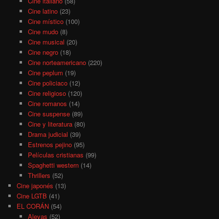
Cine italiano
(58)
Cine latino
(23)
Cine místico
(100)
Cine mudo
(8)
Cine musical
(20)
Cine negro
(18)
Cine norteamericano
(220)
Cine peplum
(19)
Cine policiaco
(12)
Cine religioso
(120)
Cine romanos
(14)
Cine suspense
(89)
Cine y literatura
(80)
Drama judicial
(39)
Estrenos pejino
(95)
Películas cristianas
(99)
Spaghetti western
(14)
Thrillers
(52)
Cine japonés
(13)
Cine LGTB
(41)
EL CORÁN
(54)
Aleyas
(52)