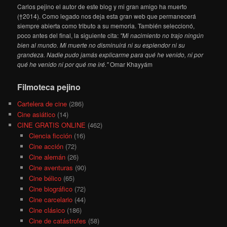
Carlos pejino el autor de este blog y mi gran amigo ha muerto
(†2014). Como legado nos deja esta gran web que permanecerá
siempre abierta como tributo a su memoria. También seleccionó,
poco antes del final, la siguiente cita:
"Mi nacimiento no trajo ningún
bien al mundo. Mi muerte no disminuirá ni su esplendor ni su
grandeza. Nadie pudo jamás explicarme para qué he venido, ni por
qué he venido ni por qué me iré."
Omar Khayyám
Filmoteca pejino
Cartelera de cine
(286)
Cine asiático
(14)
CINE GRATIS ONLINE
(462)
Ciencia ficción
(16)
Cine acción
(72)
Cine alemán
(26)
Cine aventuras
(90)
Cine bélico
(65)
Cine biográfico
(72)
Cine carcelario
(44)
Cine clásico
(186)
Cine de catástrofes
(58)