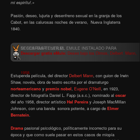
mi espirítu!.»
Pasión, deseo, lujuria y desenfreno sexual en la granja de los
Cabot, en las calurosas noches de verano, Nueva Inglaterra
1840.
Descargar gratis eMule:
Deseo bajo los Olmos, Delbert Mann,
1958.
Estupenda película, del director
Delbert Mann
, con guion de Irwin
Shaw, novela, obra de teatro escrita por el dramaturgo
norteamericano
y
premio nobel
,
Eugene O’Neill
, en 1923,
director de fotografía Daniel L. Fapp (a.s.c.), nominado al
oscar
del año 1958, director artístico
Hal Pereira
y Joseph MacMillan
Johnson, con una banda sonora potente, a cargo de
Elmer
Bernstein
.
Drama
pasional psicológico, políticamente incorrecto para su
época y que como suele pasar en estos casos de miopía