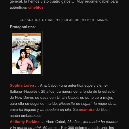
general, la hemos visto cuatro gatos… ¡Muy recomendable! para
auténticos
cinéfilos
.
«DESCARGA OTRAS PELÍCULAS DE DELBERT MANN»
Protagonistas:
Sophia Loren
… Ana Cabot «una autentica superviviente»
Italiana -Nápoles-, 25 años, camarera de la fonda de la estación
de New Dover, se casa con Efraín Cabot, es su tercera mujer,
para ella su segundo marido.
¡Necesito un hogar!, la mujer de la
casa ha llegado y se quedará en ella.
Se
enamora
de Eben,
acaba embarazada.
Anthony Perkins
… Eben Cabot, 25 años,
¡mi madre ha muerto
y la granja es mía!
-60 acres-. Por 300 dolares a cada uno, les