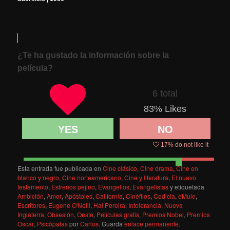
¿Te ha gustado la información sobre la
película?
6 total
83
% Likes
YES
NO
17
% do not like it
Esta entrada fue publicada en
Cine clásico
,
Cine drama
,
Cine en
blanco y negro
,
Cine norteamericano
,
Cine y literatura
,
El nuevo
testamento
,
Estrenos pejino
,
Evangelios
,
Evangelistas
y etiquetada
Ambición
,
Amor
,
Apóstoles
,
California
,
Cinéfilos
,
Codicia
,
eMule
,
Escritores
,
Eugene O'Neill
,
Hal Pereira
,
Intolerancia
,
Nueva
Inglaterra
,
Obsesión
,
Oeste
,
Películas gratis
,
Premios Nobel
,
Premios
Oscar
,
Psicópatas
por
Carlos
. Guarda
enlace permanente
.