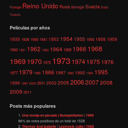
Reino Unido
Suecia
Rusia
Senegal
Portugal
Suiza
Turquía
Películas por años
1954
1955
1935
1953
1958
1959
1939
1940
1941
1956
1968
1962
1966
1964
1960
1965
1961
1963
1973
1969
1970
1974
1975
1976
1972
1979
1995
1986
1987
1992
1977
1985
1990
1994
2006
2007
2008
2005
1996
2002
2001
1997
2000
2009
2011
Posts más populares
Una monja en pecado | Nunsploitation | 1986
86
% de votos positivos de un total de
1528
Therese And Isabelle | Lezmovie culto | 1968