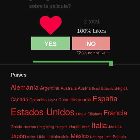
sobre la película?
2 total
100
% Likes
YES
NO
0
% do not like it
Países
Alemania
Argentina
Australia
Austria
Bélgica
Brasil
Bulgaria
España
Canadá
Dinamarca
Colombia
Cuba
Corea
Estados Unidos
Francia
Filipinas
Etiopía
Italia
Grecia
Irlanda
Jamaica
Holanda
Hong Kong
Hungría
Israel
México
Japón
Libia
Liechtenstein
Polonia
Kenia
Noruega
Perú