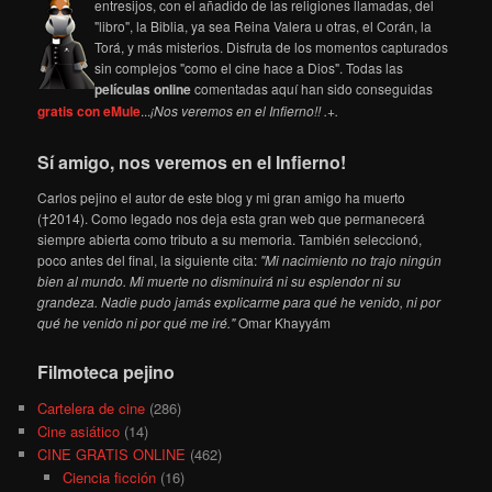
entresijos, con el añadido de las religiones llamadas, del
"libro", la Biblia, ya sea Reina Valera u otras, el Corán, la
Torá, y más misterios. Disfruta de los momentos capturados
sin complejos "como el cine hace a Dios". Todas las
películas online
comentadas aquí han sido conseguidas
gratis con eMule
...
¡Nos veremos en el Infierno!! .+.
Sí amigo, nos veremos en el Infierno!
Carlos pejino el autor de este blog y mi gran amigo ha muerto
(†2014). Como legado nos deja esta gran web que permanecerá
siempre abierta como tributo a su memoria. También seleccionó,
poco antes del final, la siguiente cita:
"Mi nacimiento no trajo ningún
bien al mundo. Mi muerte no disminuirá ni su esplendor ni su
grandeza. Nadie pudo jamás explicarme para qué he venido, ni por
qué he venido ni por qué me iré."
Omar Khayyám
Filmoteca pejino
Cartelera de cine
(286)
Cine asiático
(14)
CINE GRATIS ONLINE
(462)
Ciencia ficción
(16)