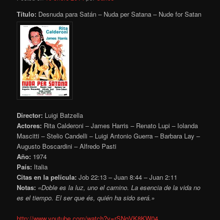
Título:
Desnuda para Satán – Nuda per Satana – Nude for Satan
Director:
Luigi Batzella
Actores:
Rita Calderoni – James Harris – Renato Lupi – Iolanda
Mascitti – Stelio Candelli – Luigi Antonio Guerra – Barbara Lay –
Augusto Boscardini – Alfredo Pasti
Año:
1974
País:
Italia
Citas en la película:
Job 22:13 – Juan 8:44 – Juan 2:11
Notas:
«Doble es la luz, uno el camino. La esencia de la vida no
es el tiempo.
El ser que és, quién ha sido será.»
http://www.youtube.com/watch?v=rSNqVK8KW04