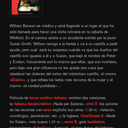
William Benson es médico y está llegando a un lugar al que ha
sido llamado para hacer una visita rutinaria en la cabaña de
Wildford. En el camino asiste a un accidente sufrido por la joven
Susan Smith. William recoge a la herida y va a un castillo a pedir
ayuda, pero cual será su sorpresa cuando ve que los dueños del
castillo son iguales a él y a Susan, que bajo el nombre de Peter
y Evelyn, físicamente son lo mismo que ellos, que son mortales,
pero bajo una gran influencia no les queda otra cosa que
obedecer las órdenes del señor del misterioso castillo, el mismo
«
Diablo
«, y que refleja los lados más oscuros de la mujer y él
mismo
«la verdad prohibida»…
Película de
terror
erótico
italiano
-existen dos versiones,
la
italiana
Sexploitation
«Nuda per Satana»,
cine X
-los actores
de las escenas con
sexo
explícito son otros- 1.30 m. «felación,
cunnilingus, penetración, etc. y la inglesa,
Clasificada S
«Nude
for Satan», más suave 1.21 m.-,
serie B
, gore
fantástico
,
invocaciones
diabólicas
«
Astaroth
, el gran duque del Infierno»,