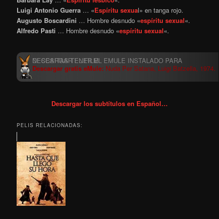
Luigi Antonio Guerra
… «
Espíritu
sexua
l» en tanga rojo.
Augusto Boscardini
… Hombre desnudo «
espíritu
sexual
«.
Alfredo Pasti
… Hombre desnudo «
espíritu
sexual
«.
Descargar gratis eMule:
Nuda Per Satana, Luigi Batzella, 1974.
Descargar los subtítulos en Español…
PELIS RELACIONADAS: