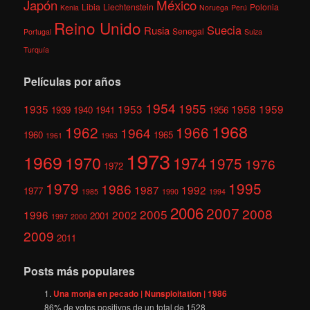
México
Japón
Libia
Liechtenstein
Polonia
Kenia
Noruega
Perú
Reino Unido
Suecia
Rusia
Senegal
Portugal
Suiza
Turquía
Películas por años
1954
1955
1935
1953
1958
1959
1939
1940
1941
1956
1968
1962
1966
1964
1960
1965
1961
1963
1973
1969
1970
1974
1975
1976
1972
1979
1995
1986
1987
1992
1977
1985
1990
1994
2006
2007
2008
2005
1996
2002
2001
1997
2000
2009
2011
Posts más populares
Una monja en pecado | Nunsploitation | 1986
86
% de votos positivos de un total de
1528