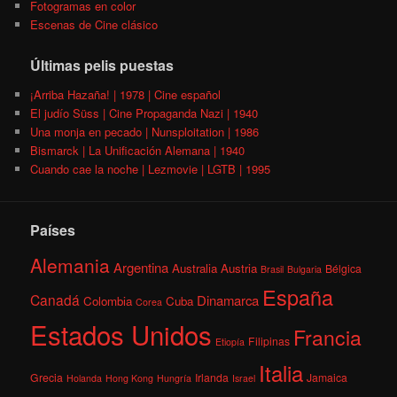
Fotogramas en color
Escenas de Cine clásico
Últimas pelis puestas
¡Arriba Hazaña! | 1978 | Cine español
El judío Süss | Cine Propaganda Nazi | 1940
Una monja en pecado | Nunsploitation | 1986
Bismarck | La Unificación Alemana | 1940
Cuando cae la noche | Lezmovie | LGTB | 1995
Países
Alemania
Argentina
Australia
Austria
Bélgica
Brasil
Bulgaria
España
Canadá
Dinamarca
Colombia
Cuba
Corea
Estados Unidos
Francia
Filipinas
Etiopía
Italia
Grecia
Irlanda
Jamaica
Holanda
Hong Kong
Hungría
Israel