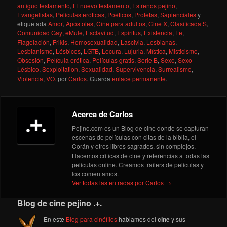
antiguo testamento
,
El nuevo testamento
,
Estrenos pejino
,
Evangelistas
,
Películas eróticas
,
Poéticos
,
Profetas
,
Sapienciales
y
etiquetada
Amor
,
Apóstoles
,
Cine para adultos
,
Cine X
,
Clasificada S
,
Comunidad Gay
,
eMule
,
Esclavitud
,
Espiritus
,
Existencia
,
Fe
,
Flagelación
,
Frikis
,
Homosexualidad
,
Lascivia
,
Lesbianas
,
Lesbianismo
,
Lésbicos
,
LGTB
,
Locura
,
Lujuria
,
Mística
,
Misticismo
,
Obsesión
,
Película erótica
,
Películas gratis
,
Serie B
,
Sexo
,
Sexo
Lésbico
,
Sexploitation
,
Sexualidad
,
Supervivencia
,
Surrealismo
,
Violencia
,
VO.
por
Carlos
. Guarda
enlace permanente
.
Acerca de Carlos
Pejino.com es un Blog de cine donde se capturan
escenas de películas con citas de la biblia, el
Corán y otros libros sagrados, sin complejos.
Hacemos críticas de cine y referencias a todas las
películas online. Creamos trailers de películas y
los comentamos.
Ver todas las entradas por Carlos
→
Blog de cine pejino .+.
En este
Blog para cinéfilos
hablamos del
cine
y sus