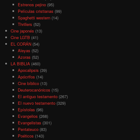
Estrenos pejino
(95)
Películas cristianas
(99)
Spaghetti western
(14)
Thrillers
(52)
Cine japonés
(13)
Cine LGTB
(41)
EL CORÁN
(54)
Aleyas
(52)
Azoras
(52)
LA BIBLIA
(460)
Apocalipsis
(39)
Apócrifos
(14)
Cine bíblico
(13)
Deuterocanónicos
(15)
El antiguo testamento
(267)
El nuevo testamento
(329)
Epístolas
(96)
Evangelios
(268)
Evangelistas
(301)
Pentateuco
(83)
Poéticos
(143)