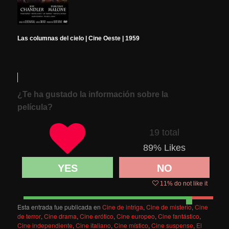
Las columnas del cielo | Cine Oeste | 1959
¿Te ha gustado la información sobre la
película?
19 total
89
% Likes
YES
NO
11
% do not like it
Esta entrada fue publicada en
Cine de intriga
,
Cine de misterio
,
Cine
de terror
,
Cine drama
,
Cine erótico
,
Cine europeo
,
Cine fantástico
,
Cine independiente
,
Cine italiano
,
Cine místico
,
Cine suspense
,
El