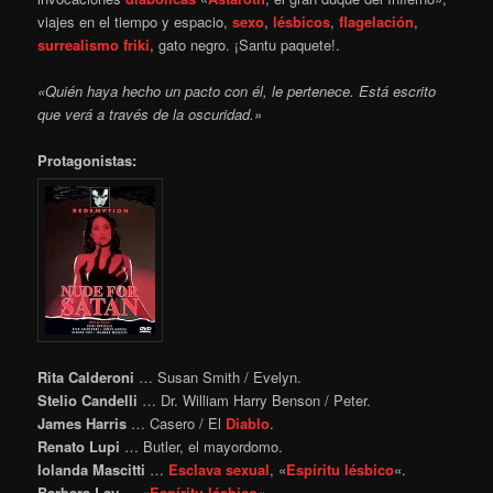
viajes en el tiempo y espacio,
sexo
,
lésbicos
,
flagelación
,
surrealismo
friki
, gato negro. ¡Santu paquete!.
«Quién haya hecho un pacto con él, le pertenece. Está escrito
que verá a través de la oscuridad.»
Protagonistas:
Rita Calderoni
… Susan Smith / Evelyn.
Stelio Candelli
… Dr. William Harry Benson / Peter.
James Harris
… Casero / El
Diablo
.
Renato Lupi
… Butler, el mayordomo.
Iolanda Mascitti
…
Esclava
sexual
, «
Espíritu
lésbico
«.
Barbara Lay
… «
Espíritu
lésbico
«.