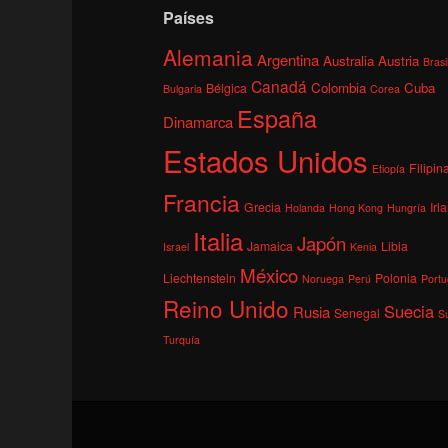
Países
Alemania
Argentina
Australia
Austria
Brasi
Canadá
Colombia
Cuba
Bélgica
Bulgaria
Corea
España
Dinamarca
Estados Unidos
Filipin
Etiopía
Francia
Grecia
Irl
Holanda
Hong Kong
Hungría
Italia
Japón
Jamaica
Libia
Israel
Kenia
México
Liechtenstein
Polonia
Noruega
Perú
Portu
Reino Unido
Suecia
Rusia
Senegal
S
Turquía