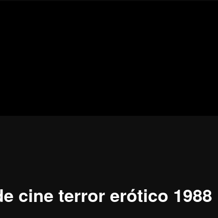
Blog
de
cine
pejino
pejino
de cine terror erótico 1988