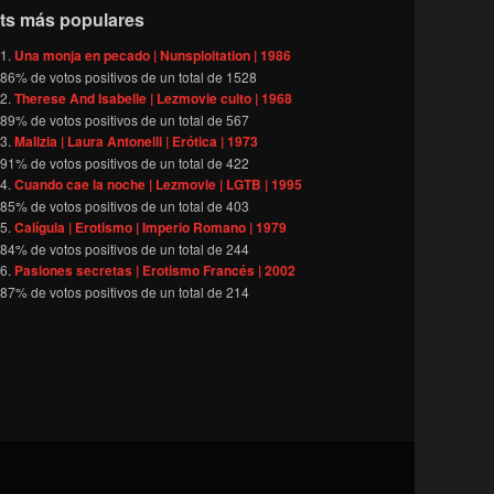
ts más populares
Una monja en pecado | Nunsploitation | 1986
86
% de votos positivos de un total de
1528
Therese And Isabelle | Lezmovie culto | 1968
89
% de votos positivos de un total de
567
Malizia | Laura Antonelli | Erótica | 1973
91
% de votos positivos de un total de
422
Cuando cae la noche | Lezmovie | LGTB | 1995
85
% de votos positivos de un total de
403
Calígula | Erotismo | Imperio Romano | 1979
84
% de votos positivos de un total de
244
Pasiones secretas | Erotismo Francés | 2002
87
% de votos positivos de un total de
214