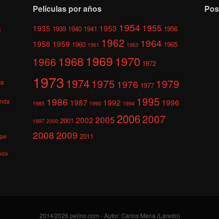
Películas por años
Pos
1954
1955
1935
1953
1939
1940
1941
1956
l
1962
1964
1958
1959
1960
1965
1961
1963
1969
1968
1970
1966
1972
1973
1974
1975
1979
1976
as
1977
1995
1986
anda
1987
1992
1996
1985
1990
1994
2006
2007
2005
2002
2001
1997
2000
2008
2009
2011
gal
uiza
2014/2026 pejino.com - Autor: Carlos Mena (Laredo)