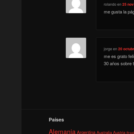
rolando
en
25 nov
me gusta la pá
jorge
en
20 octubr
me es grato feli
30 años sobre 
Países
Alemania
Argentina
Australia
Austria
Brasi