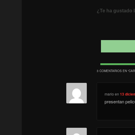
¿Te ha gustado l
3 COMENTARIOS EN “
CAR
mario
en
13 dicie
presentan pelic