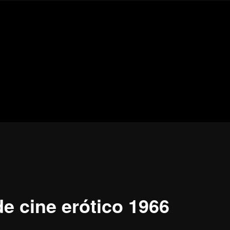
Blog
de
cine
pejino
pejino
de cine erótico 1966