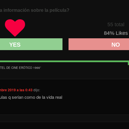
a información sobre la película?
55 total
84
% Likes
YES
NO
TEL DE CINE ERÓTICO 1966
”
mbre 2019 a las 0:43
dijo:
ulas q serian como de la vida real