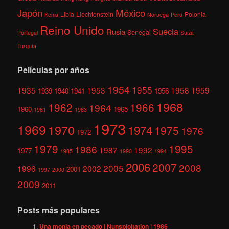
México
Japón
Libia
Liechtenstein
Polonia
Kenia
Noruega
Perú
Reino Unido
Suecia
Rusia
Senegal
Portugal
Suiza
Turquía
Películas por años
1954
1955
1935
1953
1958
1959
1939
1940
1941
1956
1968
1962
1966
1964
1960
1965
1961
1963
1973
1969
1970
1974
1975
1976
1972
1979
1995
1986
1987
1992
1977
1985
1990
1994
2006
2007
2008
2005
1996
2002
2001
1997
2000
2009
2011
Posts más populares
Una monja en pecado | Nunsploitation | 1986