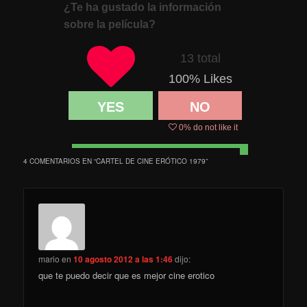
¿Te ha gustado la información
sobre la película?
13 total
100
% Likes
YES
NO
0
% do not like it
4 COMENTARIOS EN “
CARTEL DE CINE ERÓTICO 1979
”
mario
en
10 agosto 2012 a las 1:46
dijo:
que te puedo decir que es mejor cine erotico