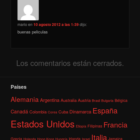
mario
en
10 agosto 2012 a las 1:39
dijo:
buenas peliculas
Los comentarios están cerrados.
Países
Alemania
Argentina
Australia
Austria
Bélgica
Brasil
Bulgaria
España
Canadá
Dinamarca
Colombia
Cuba
Corea
Estados Unidos
Francia
Filipinas
Etiopía
Italia
Grecia
Irlanda
Jamaica
Holanda
Hong Kong
Hungría
Israel