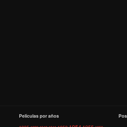
Películas por años
Pos
1954
1955
1935
1953