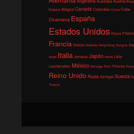
Argentina
Australia
Austria
Brasi
Canadá
Colombia
Cuba
Bélgica
Bulgaria
Corea
España
Dinamarca
Estados Unidos
Filipin
Etiopía
Francia
Grecia
Irl
Holanda
Hong Kong
Hungría
Italia
Japón
Jamaica
Libia
Israel
Kenia
México
Liechtenstein
Polonia
Noruega
Perú
Portu
Reino Unido
Suecia
Rusia
Senegal
S
Turquía