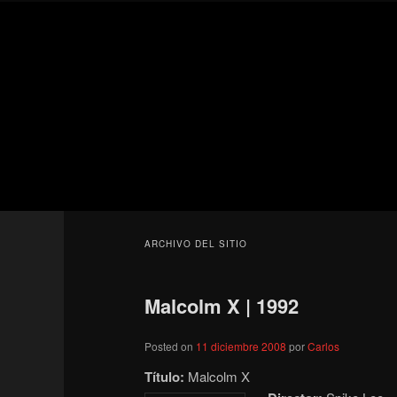
Ir
Ir
Secondary
al
al
menu
contenido
contenido
Para todos los públicos
principal
secundario
Blog de cine 
ARCHIVO DEL SITIO
Malcolm X | 1992
Posted on
11 diciembre 2008
por
Carlos
Título:
Malcolm X