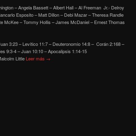
ngton – Angela Bassett – Albert Hall – Al Freeman Jr.- Delroy
iancarlo Esposito – Matt Dillon – Debi Mazar – Theresa Randle
tte McKee – Tommy Hollis – James McDaniel – Ernest Thomas
uan 3:23 – Levítico 11:7 – Deuteronomio 14:8 – Corán 2:168 –
es 9:3-4 – Juan
10:10 – Apocalipsis 1:14-15
Malcolm Little
Leer más →