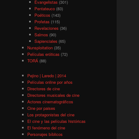
Evangelistas
(301)
Pentateuco
(83)
Poéticos
(143)
Profetas
(115)
Revelaciones
(36)
Salmos
(90)
Sapienciales
(65)
Nunsploitation
(35)
Películas eróticas
(72)
TORÁ
(88)
Pejino | Laredo | 2014
Películas online por años
Directores de cine
Directores musicales de cine
Actores cinematográficos
Cine por paises
Los protagonistas del cine
El cine y las películas históricas
El fenómeno del cine
Personajes bíblicos