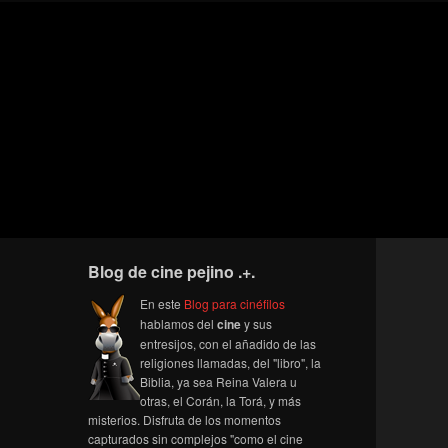
Blog de cine pejino .+.
En este
Blog para cinéfilos
hablamos del
cine
y sus
entresijos, con el añadido de las
religiones llamadas, del "libro", la
Biblia, ya sea Reina Valera u
otras, el Corán, la Torá, y más
misterios. Disfruta de los momentos
capturados sin complejos "como el cine