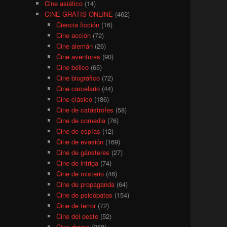
Cine asiático
(14)
CINE GRATIS ONLINE
(462)
Ciencia ficción
(16)
Cine acción
(72)
Cine alemán
(26)
Cine aventuras
(90)
Cine bélico
(65)
Cine biográfico
(72)
Cine carcelario
(44)
Cine clásico
(186)
Cine de catástrofes
(58)
Cine de comedia
(76)
Cine de espías
(12)
Cine de evasión
(169)
Cine de gánsteres
(27)
Cine de intriga
(74)
Cine de misterio
(46)
Cine de propaganda
(64)
Cine de psicópatas
(154)
Cine de terror
(72)
Cine del oeste
(52)
Cine drama
(368)