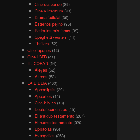
Cine suspense
(89)
Cine y literatura
(80)
Drama judicial
(39)
Estrenos pejino
(95)
Películas cristianas
(99)
Spaghetti western
(14)
Thrillers
(52)
Cine japonés
(13)
Cine LGTB
(41)
EL CORÁN
(54)
Aleyas
(52)
Azoras
(52)
LA BIBLIA
(460)
Apocalipsis
(39)
Apócrifos
(14)
Cine bíblico
(13)
Deuterocanónicos
(15)
El antiguo testamento
(267)
El nuevo testamento
(329)
Epístolas
(96)
Evangelios
(268)