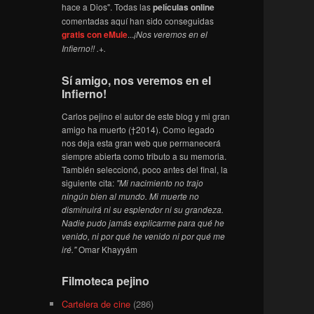
hace a Dios". Todas las
películas online
comentadas aquí han sido conseguidas
gratis con eMule
...
¡Nos veremos en el
Infierno!! .+.
Sí amigo, nos veremos en el
Infierno!
Carlos pejino el autor de este blog y mi gran
amigo ha muerto (†2014). Como legado
nos deja esta gran web que permanecerá
siempre abierta como tributo a su memoria.
También seleccionó, poco antes del final, la
siguiente cita:
"Mi nacimiento no trajo
ningún bien al mundo. Mi muerte no
disminuirá ni su esplendor ni su grandeza.
Nadie pudo jamás explicarme para qué he
venido, ni por qué he venido ni por qué me
iré."
Omar Khayyám
Filmoteca pejino
Cartelera de cine
(286)