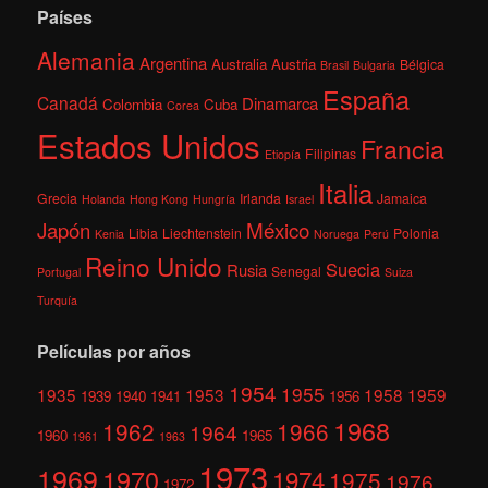
Países
Alemania
Argentina
Australia
Austria
Bélgica
Brasil
Bulgaria
España
Canadá
Dinamarca
Colombia
Cuba
Corea
Estados Unidos
Francia
Filipinas
Etiopía
Italia
Grecia
Irlanda
Jamaica
Holanda
Hong Kong
Hungría
Israel
México
Japón
Libia
Liechtenstein
Polonia
Kenia
Noruega
Perú
Reino Unido
Suecia
Rusia
Senegal
Portugal
Suiza
Turquía
Películas por años
1954
1955
1935
1953
1958
1959
1939
1940
1941
1956
1968
1962
1966
1964
1960
1965
1961
1963
1973
1969
1970
1974
1975
1976
1972