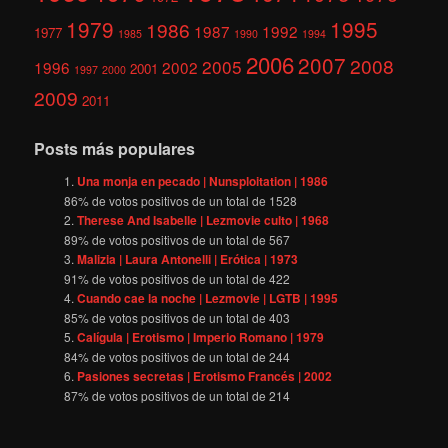
1979
1995
1986
1987
1992
1977
1985
1990
1994
2006
2007
2008
2005
1996
2002
2001
1997
2000
2009
2011
Posts más populares
Una monja en pecado | Nunsploitation | 1986
86
% de votos positivos de un total de
1528
Therese And Isabelle | Lezmovie culto | 1968
89
% de votos positivos de un total de
567
Malizia | Laura Antonelli | Erótica | 1973
91
% de votos positivos de un total de
422
Cuando cae la noche | Lezmovie | LGTB | 1995
85
% de votos positivos de un total de
403
Calígula | Erotismo | Imperio Romano | 1979
84
% de votos positivos de un total de
244
Pasiones secretas | Erotismo Francés | 2002
87
% de votos positivos de un total de
214