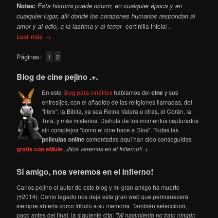
Notas:
Esta historia puede ocurrir, en cualquier época y en
cualquier lugar, allí donde los corazones humanos respondan al
amor y al odio, a la lastima y al terror
-cortinilla inicial-.
Leer más →
Páginas:
1
2
Blog de cine pejino .+.
En este
Blog para cinéfilos
hablamos del
cine
y sus
entresijos, con el añadido de las religiones llamadas, del
"libro", la Biblia, ya sea Reina Valera u otras, el Corán, la
Torá, y más misterios. Disfruta de los momentos capturados
sin complejos "como el cine hace a Dios". Todas las
películas online
comentadas aquí han sido conseguidas
gratis con eMule
...
¡Nos veremos en el Infierno!! .+.
Sí amigo, nos veremos en el Infierno!
Carlos pejino el autor de este blog y mi gran amigo ha muerto
(†2014). Como legado nos deja esta gran web que permanecerá
siempre abierta como tributo a su memoria. También seleccionó,
poco antes del final, la siguiente cita:
"Mi nacimiento no trajo ningún