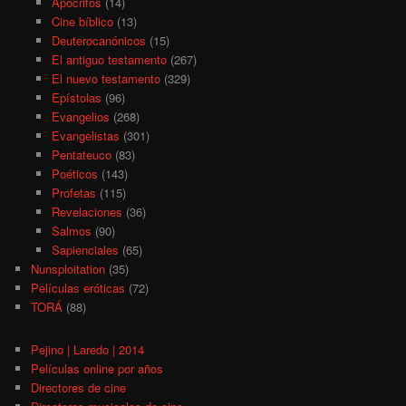
Apócrifos
(14)
Cine bíblico
(13)
Deuterocanónicos
(15)
El antiguo testamento
(267)
El nuevo testamento
(329)
Epístolas
(96)
Evangelios
(268)
Evangelistas
(301)
Pentateuco
(83)
Poéticos
(143)
Profetas
(115)
Revelaciones
(36)
Salmos
(90)
Sapienciales
(65)
Nunsploitation
(35)
Películas eróticas
(72)
TORÁ
(88)
Pejino | Laredo | 2014
Películas online por años
Directores de cine