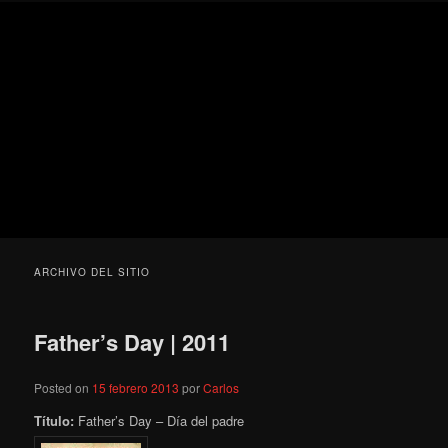
Ir
Ir
Secondary
Blog
al
al
menu
de
contenido
contenido
cine
Para todos los públicos
principal
secundario
pejino
Blog de cine pejino
ARCHIVO DEL SITIO
Father’s Day | 2011
Posted on
15 febrero 2013
por
Carlos
Título:
Father’s Day – Día del padre