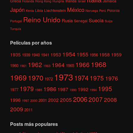
Grecia
Irlanda
Jamaica
Holanda
Hong Kong
Hungría
Israel
México
Japón
Libia
Liechtenstein
Polonia
Kenia
Noruega
Perú
Reino Unido
Suecia
Rusia
Senegal
Portugal
Suiza
Turquía
Películas por años
1954
1955
1935
1953
1958
1959
1939
1940
1941
1956
1968
1962
1966
1964
1960
1965
1961
1963
1973
1969
1970
1974
1975
1976
1972
1979
1995
1986
1987
1992
1977
1985
1990
1994
2006
2007
2008
2005
1996
2002
2001
1997
2000
2009
2011
Posts más populares