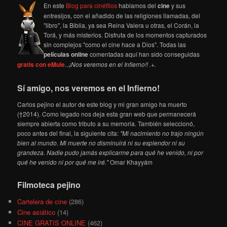
En este
Blog para cinéfilos
hablamos del
cine
y sus
entresijos, con el añadido de las religiones llamadas, del
"libro", la Biblia, ya sea Reina Valera u otras, el Corán, la
Torá, y más misterios. Disfruta de los momentos capturados
sin complejos "como el cine hace a Dios". Todas las
películas online
comentadas aquí han sido conseguidas
gratis con eMule
...
¡Nos veremos en el Infierno!! .+.
Sí amigo, nos veremos en el Infierno!
Carlos pejino el autor de este blog y mi gran amigo ha muerto
(†2014). Como legado nos deja esta gran web que permanecerá
siempre abierta como tributo a su memoria. También seleccionó,
poco antes del final, la siguiente cita:
"Mi nacimiento no trajo ningún
bien al mundo. Mi muerte no disminuirá ni su esplendor ni su
grandeza. Nadie pudo jamás explicarme para qué he venido, ni por
qué he venido ni por qué me iré."
Omar Khayyám
Filmoteca pejino
Cartelera de cine
(286)
Cine asiático
(14)
CINE GRATIS ONLINE
(462)