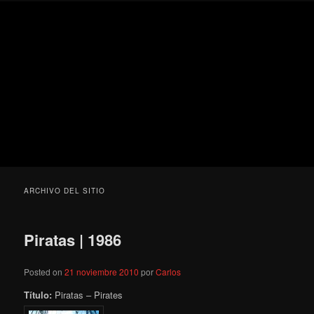
Ir
Ir
Secondary
Blog
al
al
menu
de
contenido
contenido
cine
Para todos los públicos
principal
secundario
pejino
Blog de cine pejino
ARCHIVO DEL SITIO
Piratas | 1986
Posted on
21 noviembre 2010
por
Carlos
Título:
Piratas – Pirates