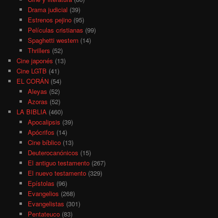
Drama judicial
(39)
Estrenos pejino
(95)
Películas cristianas
(99)
Spaghetti western
(14)
Thrillers
(52)
Cine japonés
(13)
Cine LGTB
(41)
EL CORÁN
(54)
Aleyas
(52)
Azoras
(52)
LA BIBLIA
(460)
Apocalipsis
(39)
Apócrifos
(14)
Cine bíblico
(13)
Deuterocanónicos
(15)
El antiguo testamento
(267)
El nuevo testamento
(329)
Epístolas
(96)
Evangelios
(268)
Evangelistas
(301)
Pentateuco
(83)