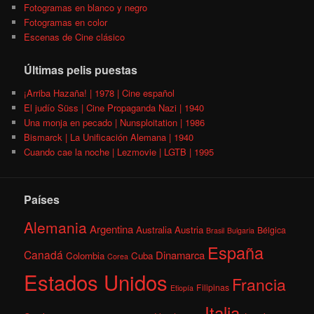
Fotogramas en blanco y negro
Fotogramas en color
Escenas de Cine clásico
Últimas pelis puestas
¡Arriba Hazaña! | 1978 | Cine español
El judío Süss | Cine Propaganda Nazi | 1940
Una monja en pecado | Nunsploitation | 1986
Bismarck | La Unificación Alemana | 1940
Cuando cae la noche | Lezmovie | LGTB | 1995
Países
Alemania
Argentina
Australia
Austria
Bélgica
Brasil
Bulgaria
España
Canadá
Dinamarca
Colombia
Cuba
Corea
Estados Unidos
Francia
Filipinas
Etiopía
Italia