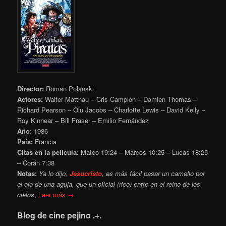
Director:
Roman Polanski
Actores:
Walter Matthau – Cris Campion – Damien Thomas –
Richard Pearson – Olu Jacobs – Charlotte Lewis – David Kelly –
Roy Kinnear – Bill Fraser – Emilio Fernández
Año:
1986
País:
Francia
Citas en la película:
Mateo 19:24 – Marcos 10:25
– Lucas 18:25
– Corán 7:38
Notas:
Ya lo dijo;
Jesuc
risto
, es más fácil pasar un camello por
el ojo de una aguja, que un oficial (rico) entre en el reino de los
cielos
,
Leer más →
Blog de cine pejino .+.