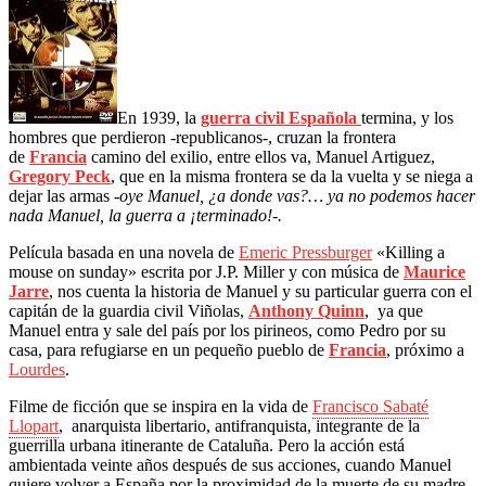
En 1939, la
guerra civil Española
termina, y los
hombres que perdieron -republicanos-, cruzan la frontera
de
Francia
camino del exilio, entre ellos va, Manuel Artiguez,
Gregory Peck
, que en la misma frontera se da la vuelta y se niega a
dejar las armas
-oye Manuel, ¿a donde vas?… ya no podemos hacer
nada Manuel, la guerra a ¡terminado!-.
Película basada en una novela de
Emeric Pressburger
«Killing a
mouse on sunday» escrita por J.P. Miller y con música de
Maurice
Jarre
, nos cuenta la historia de Manuel y su particular guerra con el
capitán de la guardia civil Viñolas,
Anthony Quinn
, ya que
Manuel entra y sale del país por los pirineos, como Pedro por su
casa, para refugiarse en un pequeño pueblo de
Francia
, próximo a
Lourdes
.
Filme de ficción que se inspira en la vida de
Francisco Sabaté
Llopart
, anarquista libertario, antifranquista, integrante de la
guerrilla urbana itinerante de Cataluña. Pero la acción está
ambientada veinte años después de sus acciones, cuando Manuel
quiere volver a España por la proximidad de la muerte de su madre,