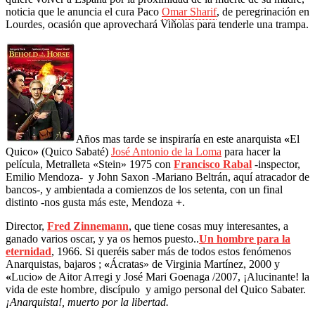
noticia que le anuncia el cura Paco
Omar Sharif
, de peregrinación en
Lourdes, ocasión que aprovechará Viñolas para tenderle una trampa.
Años mas tarde se inspiraría en este anarquista
«
El
Quico
»
(Quico Sabaté)
José Antonio de la Loma
para hacer la
película, Metralleta «Stein» 1975 con
Francisco Rabal
-inspector,
Emilio Mendoza- y John Saxon -Mariano Beltrán, aquí atracador de
bancos-, y ambientada a comienzos de los setenta, con un final
distinto -nos gusta más este, Mendoza
+
.
Director,
Fred Zinnemann
, que tiene cosas muy interesantes, a
ganado varios oscar, y ya os hemos puesto..
Un hombre para la
eternidad
, 1966. Si queréis saber más de todos estos fenómenos
Anarquistas,
bajaros ;
«
Ácratas» de Virginia Martínez, 2000 y
«
Lucio
»
de Aitor Arregi y José Mari Goenaga /2007, ¡Alucinante!
la
vida de este hombre, discípulo y amigo personal del Quico Sabater.
¡Anarquista!, muerto por la libertad.