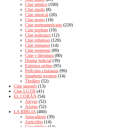
Cine místico
(100)
Cine mudo
(8)
Cine musical
(20)
Cine negro
(18)
Cine norteamericano
(220)
Cine peplum
(19)
Cine policiaco
(12)
Cine religioso
(120)
Cine romanos
(14)
Cine suspense
(89)
Cine y literatura
(80)
Drama judicial
(39)
Estrenos pejino
(95)
Películas cristianas
(99)
Spaghetti western
(14)
Thrillers
(52)
Cine japonés
(13)
Cine LGTB
(41)
EL CORÁN
(54)
Aleyas
(52)
Azoras
(52)
LA BIBLIA
(460)
Apocalipsis
(39)
Apócrifos
(14)
Cine bíblico
(13)