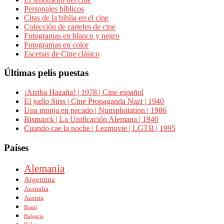
Personajes bíblicos
Citas de la biblia en el cine
Colección de carteles de cine
Fotogramas en blanco y negro
Fotogramas en color
Escenas de Cine clásico
Últimas pelis puestas
¡Arriba Hazaña! | 1978 | Cine español
El judío Süss | Cine Propaganda Nazi | 1940
Una monja en pecado | Nunsploitation | 1986
Bismarck | La Unificación Alemana | 1940
Cuando cae la noche | Lezmovie | LGTB | 1995
Países
Alemania
Argentina
Australia
Austria
Brasil
Bulgaria