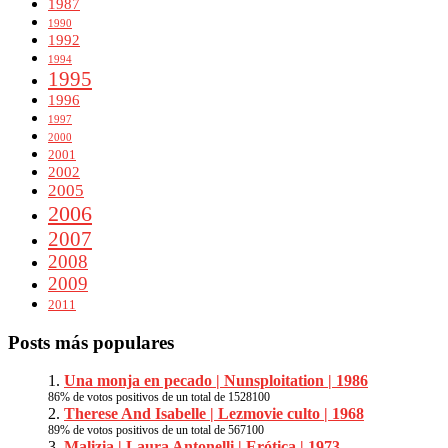
1987
1990
1992
1994
1995
1996
1997
2000
2001
2002
2005
2006
2007
2008
2009
2011
Posts más populares
Una monja en pecado | Nunsploitation | 1986
86
% de votos positivos de un total de
1528
100
Therese And Isabelle | Lezmovie culto | 1968
89
% de votos positivos de un total de
567
100
Malizia | Laura Antonelli | Erótica | 1973