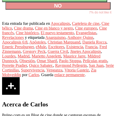
NO
7
% do not like it
Esta entrada fue publicada en
Apocalipsis
,
Cartelera de cine
,
Cine
bélico
,
Cine drama
,
Cine en blanco y negro
,
Cine europeo
,
Cine
francés
,
Cine histórico
,
El nuevo testamento
,
Evangelistas
,
Revelaciones
y etiquetada
Anarquismo
,
Anthony Quinn
,
Apocalipsis 6:8
,
Apóstoles
,
Christian Marquand
,
Daniela Rocca
,
Emeric Pressburger
,
eMule
,
Escritores
,
Existencia
,
Francia
,
Fred
Zinnemann
,
Gregory Peck
,
Guerra Civil
,
Jinetes Apocalipsis
,
Lourdes
,
Madrid
,
Marietto Angeletti
,
Maurice Jarre
,
Mildred
Dunnock
,
Obsesión
,
Omar Sharif
,
Paolo Stoppa
,
Películas gratis
,
Perrette Pradier
,
Quico Sabater.
,
Raymond Pellegrin
,
San Juan
,
Serie
Cortinillas
,
Supervivencia
,
Venganza
,
Vitoria Gasteiz
,
Zia
Mohyeddin
por
Carlos
. Guarda
enlace permanente
.
Acerca de Carlos
Pejino.com es un Blog de cine donde se capturan escenas de