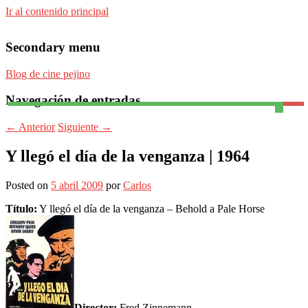
Ir al contenido principal
Secondary menu
Blog de cine pejino
Navegación de entradas
Para todos los públicos
Blog de cine pejino
←
Anterior
Siguiente
→
Y llegó el día de la venganza | 1964
Posted on
5 abril 2009
por
Carlos
Título:
Y llegó el día de la venganza – Behold a Pale Horse
Director:
Fred Zinnemann