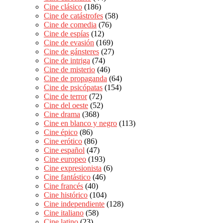
Cine clásico
(186)
Cine de catástrofes
(58)
Cine de comedia
(76)
Cine de espías
(12)
Cine de evasión
(169)
Cine de gánsteres
(27)
Cine de intriga
(74)
Cine de misterio
(46)
Cine de propaganda
(64)
Cine de psicópatas
(154)
Cine de terror
(72)
Cine del oeste
(52)
Cine drama
(368)
Cine en blanco y negro
(113)
Cine épico
(86)
Cine erótico
(86)
Cine español
(47)
Cine europeo
(193)
Cine expresionista
(6)
Cine fantástico
(46)
Cine francés
(40)
Cine histórico
(104)
Cine independiente
(128)
Cine italiano
(58)
Cine latino
(23)