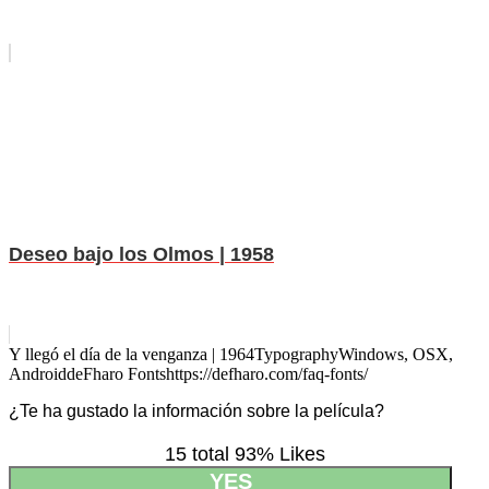
Deseo bajo los Olmos | 1958
Y llegó el día de la venganza | 1964
Typography
Windows, OSX,
Android
deFharo Fonts
https://defharo.com/faq-fonts/
¿Te ha gustado la información sobre la película?
15 total
93
% Likes
YES