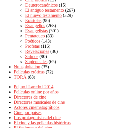
Deuterocanónicos
(15)
El antiguo testamento
(267)
El nuevo testamento
(329)
Epístolas
(96)
Evangelios
(268)
Evangelistas
(301)
Pentateuco
(83)
Poéticos
(143)
Profetas
(115)
Revelaciones
(36)
Salmos
(90)
Sapienciales
(65)
Nunsploitation
(35)
Películas eróticas
(72)
TORÁ
(88)
Pejino | Laredo | 2014
Películas online por años
Directores de cine
Directores musicales de cine
Actores cinematográficos
Cine por paises
Los protagonistas del cine
El cine y las películas históricas
El fenómeno del cine