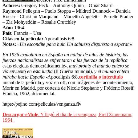
Actores:
Gregory Peck – Anthony Quinn – Omar Sharif –
Raymond Pellegrin – Paolo Stoppa – Mildred Dunnock – Daniela
Rocca – Christian Marquand – Marietto Angeletti – Perrette Pradier
– Zia Mohyeddin – Rosalie Crutchley
Año:
1964
País:
Francia – Usa
Citas en la película:
Apocalipsis 6:8
Notas:
«Un escondite para huir. Un sabueso dispuesto a esperar.»
En 1936 explotaron en España un millar de años de historia, las
fuerzas nacionalistas se enfrentaron a las fuerzas de la república
-
estas elegidas democráticamente-,
muy pronto el mundo entero se
vio envuelto en esta lucha
(II Guerra mundial),
y el mundo entero
miraba hacia España
-Apocalipsis 6:8,
cortinilla
o intertítulo
inicial de la película y voz en off, con imágenes del acontecimiento,
Morir en Madrid, por cortesia de Nicole Stephane y Fréderic Rossif,
Francia, 1962, documental.
https://pejino.com/peliculas/venganza.flv
Descargar eMule
: Y llegó el dia de la venganza, Fred Zinnemann,
1964.