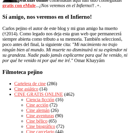
películas online
comentadas aquí han sido conseguidas
gratis con eMule
...
¡Nos veremos en el Infierno!! .+.
Sí amigo, nos veremos en el Infierno!
Carlos pejino el autor de este blog y mi gran amigo ha muerto
(†2014). Como legado nos deja esta gran web que permanecerá
siempre abierta como tributo a su memoria. También seleccionó,
poco antes del final, la siguiente cita:
"Mi nacimiento no trajo
ningún bien al mundo. Mi muerte no disminuirá ni su esplendor ni
su grandeza. Nadie pudo jamás explicarme para qué he venido, ni
por qué he venido ni por qué me iré."
Omar Khayyám
Filmoteca pejino
Cartelera de cine
(286)
Cine asiático
(14)
CINE GRATIS ONLINE
(462)
Ciencia ficción
(16)
Cine acción
(72)
Cine alemán
(26)
Cine aventuras
(90)
Cine bélico
(65)
Cine biográfico
(72)
Cine carcelario
(44)