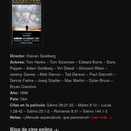
Director:
Steven Spielberg
Actores:
Tom Hanks – Tom Sizemore – Edward Burns – Barry
Pepper – Adam Goldberg – Vin Diesel – Giovanni Ribisi –
Jeremy Davies – Matt Damon – Ted Danson – Paul Giamatti –
Dennis Farina – Joerg Stadler – Max Martini – Dylan Bruno –
Bryan Cranston
Año:
1998
Pais:
Usa
Citas en la película:
Salmo 38:21-22 – Mateo 6:12 – Lucas
1:28-42 – Salmo 25:1-2 – Romanos 8:31 – Salmo 144:1-2
Notas:
«¡Menudo espectáculo, que panorama!»
Leer más →
Blog de cine pejino .+.