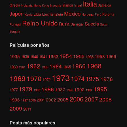
Italia
Grecia
Irlanda
Jamaica
Holanda
Hong Kong
Hungría
Israel
México
Japón
Libia
Liechtenstein
Polonia
Kenia
Noruega
Perú
Reino Unido
Suecia
Rusia
Senegal
Portugal
Suiza
Turquía
Películas por años
1954
1955
1935
1953
1958
1959
1939
1940
1941
1956
1968
1962
1966
1964
1960
1965
1961
1963
1973
1969
1970
1974
1975
1976
1972
1979
1995
1986
1987
1992
1977
1985
1990
1994
2006
2007
2008
2005
1996
2002
2001
1997
2000
2009
2011
Posts más populares