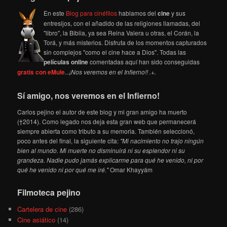
En este
Blog para cinéfilos
hablamos del
cine
y sus
entresijos, con el añadido de las religiones llamadas, del
"libro", la Biblia, ya sea Reina Valera u otras, el Corán, la
Torá, y más misterios. Disfruta de los momentos capturados
sin complejos "como el cine hace a Dios". Todas las
películas online
comentadas aquí han sido conseguidas
gratis con eMule
...
¡Nos veremos en el Infierno!! .+.
Sí amigo, nos veremos en el Infierno!
Carlos pejino el autor de este blog y mi gran amigo ha muerto
(†2014). Como legado nos deja esta gran web que permanecerá
siempre abierta como tributo a su memoria. También seleccionó,
poco antes del final, la siguiente cita:
"Mi nacimiento no trajo ningún
bien al mundo. Mi muerte no disminuirá ni su esplendor ni su
grandeza. Nadie pudo jamás explicarme para qué he venido, ni por
qué he venido ni por qué me iré."
Omar Khayyám
Filmoteca pejino
Cartelera de cine
(286)
Cine asiático
(14)