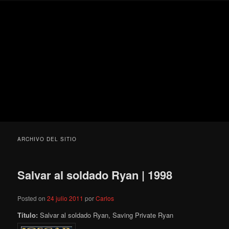
Ir
Ir
Secondary
Blog
al
al
menu
de
contenido
contenido
cine
Para todos los públicos
principal
secundario
pejino
Blog de cine pejino
ARCHIVO DEL SITIO
Salvar al soldado Ryan | 1998
Posted on
24 julio 2011
por
Carlos
Título:
Salvar al soldado Ryan, Saving Private Ryan