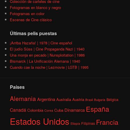
Colección de carteles de cine
Fotogramas en blanco y negro
Fotogramas en color
Escenas de Cine clásico
Últimas pelis puestas
¡Arriba Hazaña! | 1978 | Cine español
El judío Süss | Cine Propaganda Nazi | 1940
Una monja en pecado | Nunsploitation | 1986
Bismarck | La Unificación Alemana | 1940
Cuando cae la noche | Lezmovie | LGTB | 1995
Países
Alemania
Argentina
Australia
Austria
Bélgica
Brasil
Bulgaria
España
Canadá
Dinamarca
Colombia
Cuba
Corea
Estados Unidos
Francia
Filipinas
Etiopía