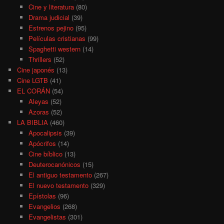
Cine y literatura
(80)
Drama judicial
(39)
Estrenos pejino
(95)
Películas cristianas
(99)
Spaghetti western
(14)
Thrillers
(52)
Cine japonés
(13)
Cine LGTB
(41)
EL CORÁN
(54)
Aleyas
(52)
Azoras
(52)
LA BIBLIA
(460)
Apocalipsis
(39)
Apócrifos
(14)
Cine bíblico
(13)
Deuterocanónicos
(15)
El antiguo testamento
(267)
El nuevo testamento
(329)
Epístolas
(96)
Evangelios
(268)
Evangelistas
(301)