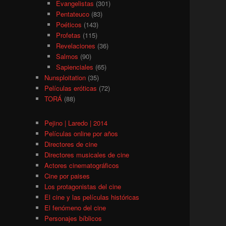
Evangelistas
(301)
Pentateuco
(83)
Poéticos
(143)
Profetas
(115)
Revelaciones
(36)
Salmos
(90)
Sapienciales
(65)
Nunsploitation
(35)
Películas eróticas
(72)
TORÁ
(88)
Pejino | Laredo | 2014
Películas online por años
Directores de cine
Directores musicales de cine
Actores cinematográficos
Cine por paises
Los protagonistas del cine
El cine y las películas históricas
El fenómeno del cine
Personajes bíblicos