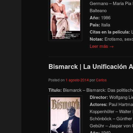
Germano – Maria Pia Pa
Balteano
Año:
1986
País:
Italia
Citas en la película:
L
Notas:
Erotismo, sex
Leer más →
Bismarck | La Unificación 
Posted on
1 agosto 2014
por
Carlos
Título:
Bismarck – Bismarck: Das politisch
Director:
Wolfgang Li
Actores:
Paul Hartman
Koppenhöfer – Walter F
Schönböck – Günther 
Gebühr – Jaspar von 
Año:
1940