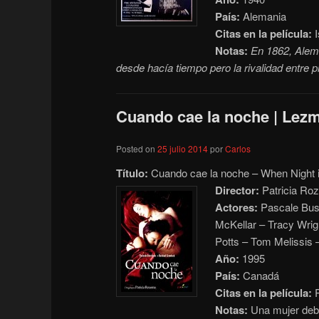
País:
Alemania
Citas en la película:
I
Notas:
En 1862, Alema
desde hacía tiempo pero la rivalidad entre 
Cuando cae la noche | Lezm
Posted on
25 julio 2014
por
Carlos
Título:
Cuando cae la noche – When Night is
Director:
Patricia Ro
Actores:
Pascale Busi
McKellar – Tracy Wrig
Potts – Tom Melissis –
Año:
1995
País:
Canadá
Citas en la película:
R
Notas:
Una mujer debe