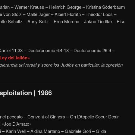
rian – Werner Krauss – Heinrich George – Kristina Söderbaum
e von Stolz – Malte Jäger – Albert Florath – Theodor Loos –
otte Schultz – Anny Seitz – Erna Morena – Jakob Tiedtke – Else
aniel 11:33 – Deuteronomio 6:4-13 – Deuteronomio 26:9 –
Ley del talión»
lerancia universal y sobre los Judíos en particular, la opresión
ploitation | 1986
l peccato – Convent of Sinners – On L’Appelle Soeur Desir
i «Joe D’Amato»
– Karin Well – Aldina Martano – Gabriele Gori – Gilda