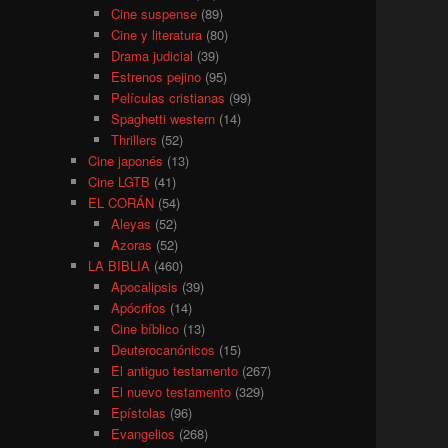
Cine suspense
(89)
Cine y literatura
(80)
Drama judicial
(39)
Estrenos pejino
(95)
Películas cristianas
(99)
Spaghetti western
(14)
Thrillers
(52)
Cine japonés
(13)
Cine LGTB
(41)
EL CORÁN
(54)
Aleyas
(52)
Azoras
(52)
LA BIBLIA
(460)
Apocalipsis
(39)
Apócrifos
(14)
Cine bíblico
(13)
Deuterocanónicos
(15)
El antiguo testamento
(267)
El nuevo testamento
(329)
Epístolas
(96)
Evangelios
(268)