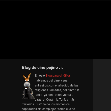
Blog de cine pejino .+.
En este
Blog para cinéfilos
hablamos del
cine
y sus
entresijos, con el añadido de las
religiones llamadas, del "libro", la
Biblia, ya sea Reina Valera u
otras, el Corán, la Torá, y más
misterios. Disfruta de los momentos
capturados sin complejos "como el cine