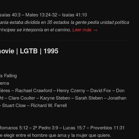
saías 40:3 – Mateo 13:24-32 – Isaías 41:10
nia estaba dividida en 35 estados la gente pedía unidad política
príncipes se interponía en el camino,
Leer más →
ovie | LGTB | 1995
 Falling
zema
ères – Rachael Crawford – Henry Czerny – David Fox – Don
ht – Clare Coulter – Karyne Steben – Sarah Steben – Jonathan
 Stuart Clow – Richard W. Farrell
omanos 5:12 – 2ª Pedro 3:9 – Lucas 15:7 – Proverbios 11:31
 elegir entre el hombre que ama y la mujer que quiere.