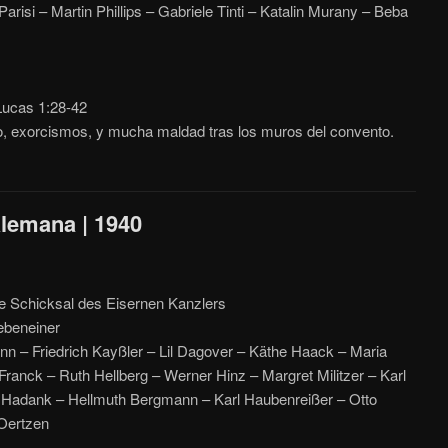
risi – Martin Phillips – Gabriele Tinti – Katalin Murany – Beba
ucas 1:28-42
o, exorcismos, y mucha maldad tras los muros del convento.
Alemana | 1940
e Schicksal des Eisernen Kanzlers
ebeneiner
n – Friedrich Kayßler – Lil Dagover – Käthe Haack – Maria
ranck – Ruth Hellberg – Werner Hinz – Margret Militzer – Karl
Hadank – Hellmuth Bergmann – Karl Haubenreißer – Otto
Oertzen