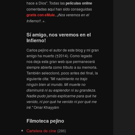
hace a Dios". Todas las
películas online
comentadas aquí han sido conseguidas
gratis con eMule
...
¡Nos veremos en el
Infierno!! .+.
Sí amigo, nos veremos en el
Infierno!
Carlos pejino el autor de este blog y mi gran
amigo ha muerto (†2014). Como legado
nos deja esta gran web que permanecerá
siempre abierta como tributo a su memoria.
También seleccionó, poco antes del final, la
siguiente cita:
"Mi nacimiento no trajo
ningún bien al mundo. Mi muerte no
disminuirá ni su esplendor ni su grandeza.
Nadie pudo jamás explicarme para qué he
venido, ni por qué he venido ni por qué me
iré."
Omar Khayyám
Filmoteca pejino
Cartelera de cine
(286)