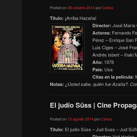
Posted on
28 octubre 2014
por
Carlos
Título: ¡
Arriba Hazaña!
Director:
José María 
Actores:
Fernando Fer
Pérez – Enrique San F
Luis Ciges – José Fra
Andrés Isbert – Iñaki 
Año:
1978
País:
Usa
Citas en la película:
M
Notas:
¿Usted sabe, quién fue Azaña?. C
El judío Süss | Cine Propag
Posted on
15 agosto 2014
por
Carlos
Título:
El judío Süss – Jud Suss – Jud Sü
Director:
Veit Harlan