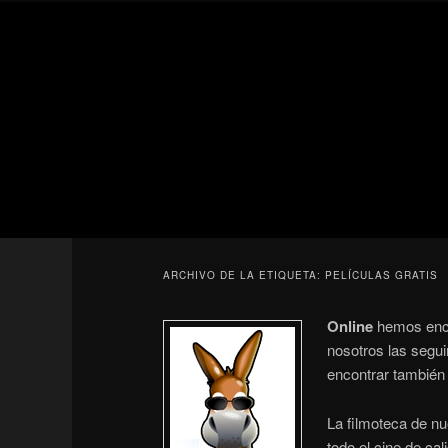
Ir
Ir
Secondary
al
al
menu
contenido
contenido
Para todos los públicos
principal
secundario
Blog de cine 
ARCHIVO DE LA ETIQUETA:
PELÍCULAS GRATIS
Online
hemos enc
nosotros las segu
encontrar también 
La filmoteca de nu
todo el cine de c