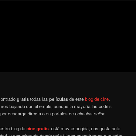
Blog
de
cine
pejino
pejino
ontrado
gratis
todas las
películas
de este
blog de cine
,
imos bajando con el emule, aunque la mayoría las podéis
por descarga directa o en portales de
películas online
.
estro blog de
cine gratis
. está muy escogida, nos gusta ante
alidad, y casualmente donde más filmes encontramos a nuestro