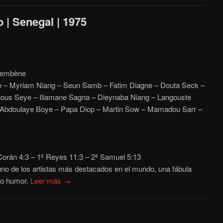
o | Senegal | 1975
embène
 – Myriam Niang – Seun Samb – Fatim Diagne – Douta Seck –
ous Seye – Iliamane Sagna – Dieynaba Niang – Langouste
 Abdoulaye Boye – Papa Diop – Martin Sow – Mamadou Sarr –
orán 4:3 – 1ª Reyes 11:3 – 2ª Samuel 5:13
no de los artistas más destacados en el mundo, una fábula
ho humor.
Leer más →