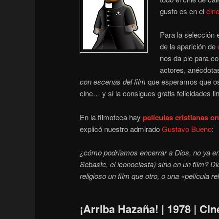
gusto es en el
cine
Para la selección
de la aparición de
nos da pie para co
actores, anécdota
con escenas del film
que esperamos que os 
cine… y si la consigues gratis felicidades lin
En la filmoteca hay
películas cristianas on
explicó nuestro admirado
Gustavo Bueno
:
¿cómo podríamos encerrar a Dios, no ya e
Sebaste, el iconoclasta) sino en un film? D
religioso un film que otro, o una «película r
¡Arriba Hazaña! | 1978 | Ci