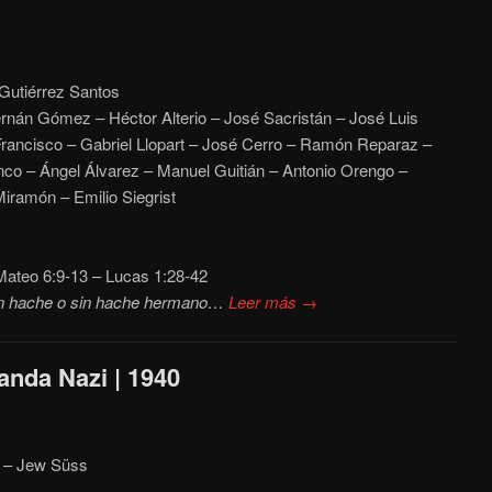
Gutiérrez Santos
nán Gómez – Héctor Alterio – José Sacristán – José Luis
rancisco – Gabriel Llopart – José Cerro – Ramón Reparaz –
nco – Ángel Álvarez – Manuel Guitián – Antonio Orengo –
Miramón – Emilio Siegrist
ateo 6:9-13 – Lucas 1:28-42
on hache o sin hache hermano…
Leer más →
anda Nazi | 1940
ß – Jew Süss