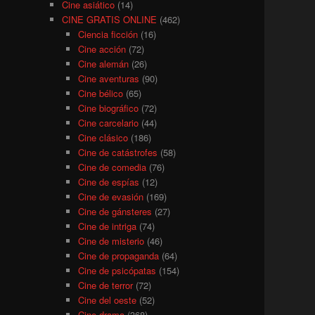
Cine asiático
(14)
CINE GRATIS ONLINE
(462)
Ciencia ficción
(16)
Cine acción
(72)
Cine alemán
(26)
Cine aventuras
(90)
Cine bélico
(65)
Cine biográfico
(72)
Cine carcelario
(44)
Cine clásico
(186)
Cine de catástrofes
(58)
Cine de comedia
(76)
Cine de espías
(12)
Cine de evasión
(169)
Cine de gánsteres
(27)
Cine de intriga
(74)
Cine de misterio
(46)
Cine de propaganda
(64)
Cine de psicópatas
(154)
Cine de terror
(72)
Cine del oeste
(52)
Cine drama
(368)