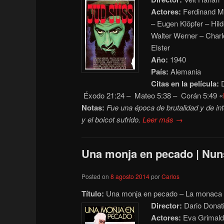
Actores:
Ferdinand Ma
– Eugen Klöpfer – Hild
Walter Werner – Charl
Elster
Año:
1940
País:
Alemania
Citas en la película:
D
Éxodo 21:24 – Mateo 5:38 – Corán 5:49 «
Notas:
Fue una época de brutalidad y de into
y el boicot sufrido.
Leer más →
Una monja en pecado | Nuns
Posted on
8 agosto 2014
por
Carlos
Título:
Una monja en pecado – La monaca ne
Director:
Dario Donat
Actores:
Eva Grimaldi 