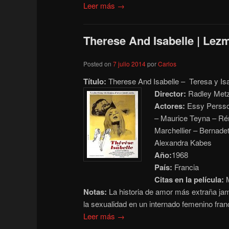
Leer más →
Therese And Isabelle | Lezm
Posted on
7 julio 2014
por
Carlos
Título:
Therese And Isabelle – Teresa y Isa
Director:
Radley Met
Actores:
Essy Persso
– Maurice Teyna – Ré
Marchellier – Bernadet
Alexandra Kabes
Año:
1968
País:
Francia
Citas en la película:
M
Notas:
La historia de amor más extraña ja
la sexualidad en un internado femenino fr
Leer más →