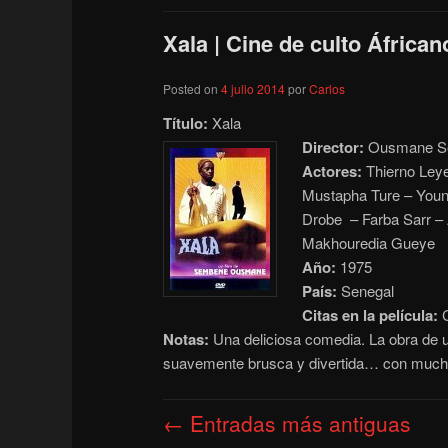
Xala | Cine de culto Áfrican
Posted on
4 julio 2014
por
Carlos
Título:
Xala
Director:
Ousmane S
Actores:
Thierno Leye
Mustapha Ture – Youn
Drobe – Farba Sarr –
Makhouredia Gueye
Año:
1975
País:
Senegal
Citas en la película:
C
Notas:
Una deliciosa comedia. La obra de u
suavemente brusca y divertida… con muc
Navegación
←
Entradas más antiguas
de