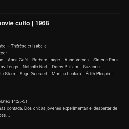
ovie culto | 1968
bel – Thérèse et Isabelle
zger
n – Anna Gaël – Barbara Laage – Anne Vernon – Simone Paris
my Longa – Nathalie Nort – Darcy Pulliam – Suzanne
te Stern – Sege Geeraert – Martine Leclerc – Édith Ploquin –
ateo 14:25-31
más contada. Dos chicas jóvenes experimentan el despertar de
ancés…