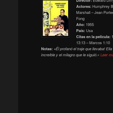
Director:
Edward Dmy
Actores:
Humphrey Bo
Marshall – Jean Porte
Fong
Año:
1955
País:
Usa
Citas en la película:
1
13:13 – Marcos 1:10
Notas:
«
Él profanó el traje que llevaba! Ell
increíble y el milagro que le siguió.»
Leer m