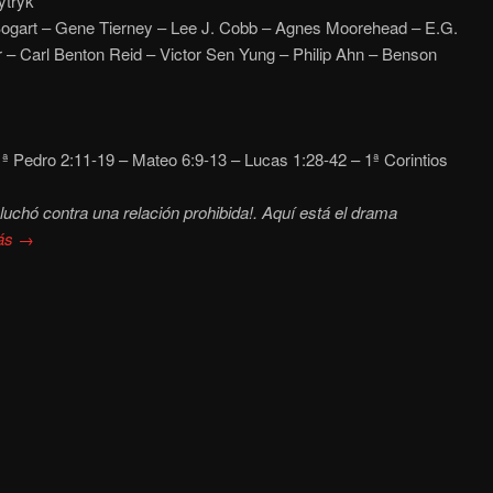
tryk
gart – Gene Tierney – Lee J. Cobb – Agnes Moorehead – E.G.
r – Carl Benton Reid – Victor Sen Yung – Philip Ahn – Benson
ª Pedro 2:11-19 – Mateo 6:9-13 – Lucas 1:28-42 – 1ª Corintios
a luchó contra una relación prohibida!. Aquí está el drama
ás →