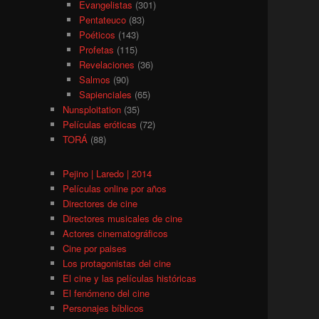
Evangelistas
(301)
Pentateuco
(83)
Poéticos
(143)
Profetas
(115)
Revelaciones
(36)
Salmos
(90)
Sapienciales
(65)
Nunsploitation
(35)
Películas eróticas
(72)
TORÁ
(88)
Pejino | Laredo | 2014
Películas online por años
Directores de cine
Directores musicales de cine
Actores cinematográficos
Cine por paises
Los protagonistas del cine
El cine y las películas históricas
El fenómeno del cine
Personajes bíblicos