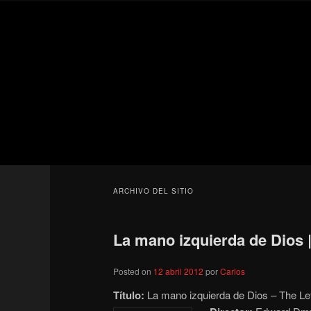
Ir
Ir
Secondary
al
al
menu
contenido
contenido
Para todos los públicos
principal
secundario
Blog de cine 
ARCHIVO DEL SITIO
La mano izquierda de Dios 
Posted on
12 abril 2012
por
Carlos
Título:
La mano izquierda de Dios – The Lef