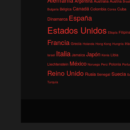
Argentina
Australia
Austria
Brasi
Canadá
Colombia
Cuba
Bélgica
Bulgaria
Corea
España
Dinamarca
Estados Unidos
Filipin
Etiopía
Francia
Grecia
Irl
Holanda
Hong Kong
Hungría
Italia
Japón
Jamaica
Libia
Israel
Kenia
México
Liechtenstein
Polonia
Noruega
Perú
Portu
Reino Unido
Suecia
Rusia
Senegal
S
Turquía