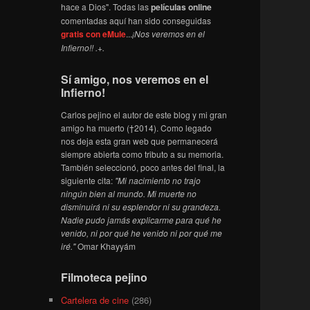
hace a Dios". Todas las
películas online
comentadas aquí han sido conseguidas
gratis con eMule
...
¡Nos veremos en el
Infierno!! .+.
Sí amigo, nos veremos en el
Infierno!
Carlos pejino el autor de este blog y mi gran
amigo ha muerto (†2014). Como legado
nos deja esta gran web que permanecerá
siempre abierta como tributo a su memoria.
También seleccionó, poco antes del final, la
siguiente cita:
"Mi nacimiento no trajo
ningún bien al mundo. Mi muerte no
disminuirá ni su esplendor ni su grandeza.
Nadie pudo jamás explicarme para qué he
venido, ni por qué he venido ni por qué me
iré."
Omar Khayyám
Filmoteca pejino
Cartelera de cine
(286)