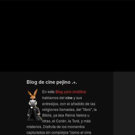
Blog de cine pejino .+.
En este
Blog para cinéfilos
hablamos del
cine
y sus
entresijos, con el añadido de las
religiones llamadas, del "libro", la
Biblia, ya sea Reina Valera u
otras, el Corán, la Torá, y más
misterios. Disfruta de los momentos
capturados sin complejos "como el cine