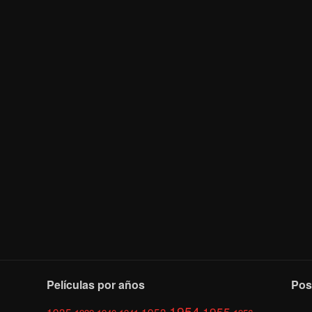
Películas por años
Pos
1954
1955
1935
1953