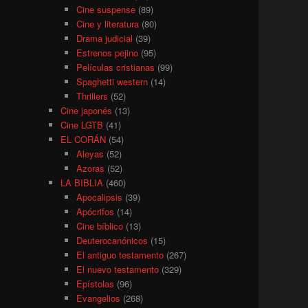
Cine suspense
(89)
Cine y literatura
(80)
Drama judicial
(39)
Estrenos pejino
(95)
Películas cristianas
(99)
Spaghetti western
(14)
Thrillers
(52)
Cine japonés
(13)
Cine LGTB
(41)
EL CORÁN
(54)
Aleyas
(52)
Azoras
(52)
LA BIBLIA
(460)
Apocalipsis
(39)
Apócrifos
(14)
Cine bíblico
(13)
Deuterocanónicos
(15)
El antiguo testamento
(267)
El nuevo testamento
(329)
Epístolas
(96)
Evangelios
(268)