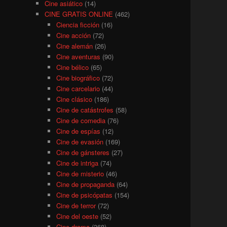
Cine asiático
(14)
CINE GRATIS ONLINE
(462)
Ciencia ficción
(16)
Cine acción
(72)
Cine alemán
(26)
Cine aventuras
(90)
Cine bélico
(65)
Cine biográfico
(72)
Cine carcelario
(44)
Cine clásico
(186)
Cine de catástrofes
(58)
Cine de comedia
(76)
Cine de espías
(12)
Cine de evasión
(169)
Cine de gánsteres
(27)
Cine de intriga
(74)
Cine de misterio
(46)
Cine de propaganda
(64)
Cine de psicópatas
(154)
Cine de terror
(72)
Cine del oeste
(52)
Cine drama
(368)