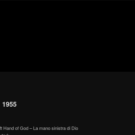
Blog
de
cine
pejino
pejino
| 1955
t Hand of God – La mano sinistra di Dio