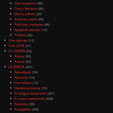
Cine suspense
(89)
Cine y literatura
(80)
Drama judicial
(39)
Estrenos pejino
(95)
Películas cristianas
(99)
Spaghetti western
(14)
Thrillers
(52)
Cine japonés
(13)
Cine LGTB
(41)
EL CORÁN
(54)
Aleyas
(52)
Azoras
(52)
LA BIBLIA
(460)
Apocalipsis
(39)
Apócrifos
(14)
Cine bíblico
(13)
Deuterocanónicos
(15)
El antiguo testamento
(267)
El nuevo testamento
(329)
Epístolas
(96)
Evangelios
(268)