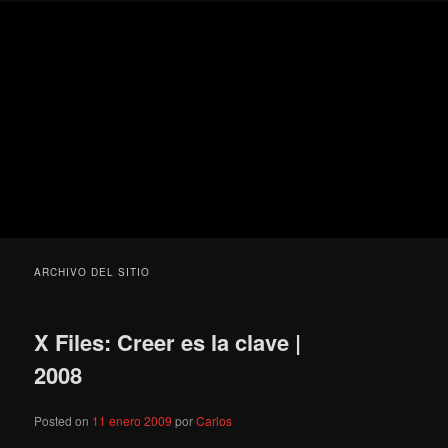
Ir
Ir
Secondary
Blog
al
al
menu
de
contenido
contenido
cine
Para todos los públicos
principal
secundario
pejino
Blog de cine pejino
ARCHIVO DEL SITIO
X Files: Creer es la clave |
2008
Posted on
11 enero 2009
por
Carlos