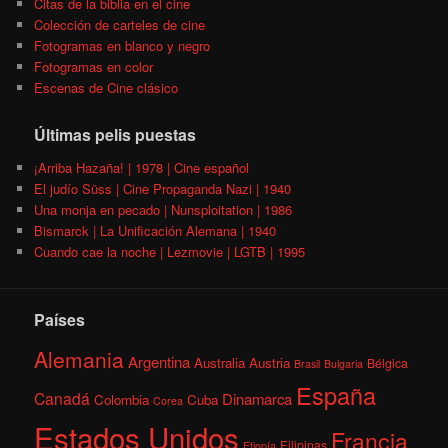
Citas de la biblia en el cine
Colección de carteles de cine
Fotogramas en blanco y negro
Fotogramas en color
Escenas de Cine clásico
Últimas pelis puestas
¡Arriba Hazaña! | 1978 | Cine español
El judío Süss | Cine Propaganda Nazi | 1940
Una monja en pecado | Nunsploitation | 1986
Bismarck | La Unificación Alemana | 1940
Cuando cae la noche | Lezmovie | LGTB | 1995
Países
Alemania
Argentina
Australia
Austria
Bélgica
Brasil
Bulgaria
España
Canadá
Dinamarca
Colombia
Cuba
Corea
Estados Unidos
Francia
Filipinas
Etiopía