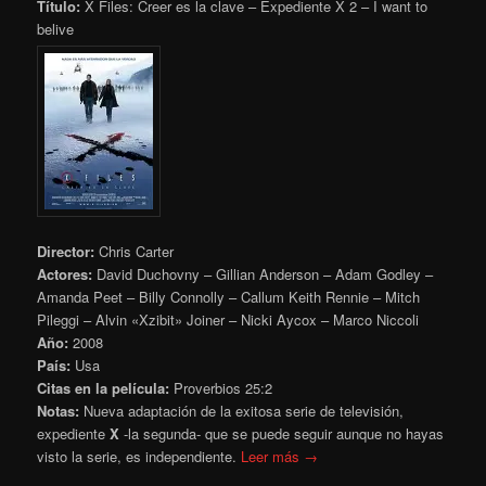
Título:
X Files: Creer es la clave – Expediente X 2 – I want to
belive
Director:
Chris Carter
Actores:
David Duchovny – Gillian Anderson – Adam Godley –
Amanda Peet – Billy Connolly – Callum Keith Rennie – Mitch
Pileggi – Alvin «Xzibit» Joiner – Nicki Aycox – Marco Niccoli
Año:
2008
País:
Usa
Citas en la película:
Proverbios
25:2
Notas:
Nueva adaptación de la exitosa serie de televisión,
expediente
X
-la segunda- que se puede seguir aunque no hayas
visto la serie, es independiente.
Leer más →