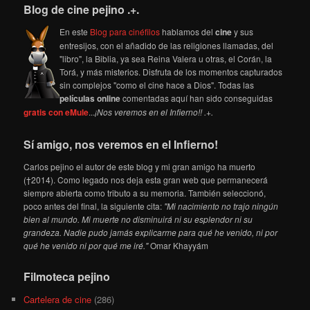
Blog de cine pejino .+.
En este
Blog para cinéfilos
hablamos del
cine
y sus
entresijos, con el añadido de las religiones llamadas, del
"libro", la Biblia, ya sea Reina Valera u otras, el Corán, la
Torá, y más misterios. Disfruta de los momentos capturados
sin complejos "como el cine hace a Dios". Todas las
películas online
comentadas aquí han sido conseguidas
gratis con eMule
...
¡Nos veremos en el Infierno!! .+.
Sí amigo, nos veremos en el Infierno!
Carlos pejino el autor de este blog y mi gran amigo ha muerto
(†2014). Como legado nos deja esta gran web que permanecerá
siempre abierta como tributo a su memoria. También seleccionó,
poco antes del final, la siguiente cita:
"Mi nacimiento no trajo ningún
bien al mundo. Mi muerte no disminuirá ni su esplendor ni su
grandeza. Nadie pudo jamás explicarme para qué he venido, ni por
qué he venido ni por qué me iré."
Omar Khayyám
Filmoteca pejino
Cartelera de cine
(286)