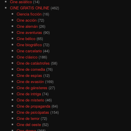
Cine asiático
(14)
CINE GRATIS ONLINE
(462)
Ciencia ficción
(16)
Cine acción
(72)
Cine alemán
(26)
Cine aventuras
(90)
Cine bélico
(65)
Cine biográfico
(72)
Cine carcelario
(44)
Cine clásico
(186)
Cine de catástrofes
(58)
Cine de comedia
(76)
Cine de espías
(12)
Cine de evasión
(169)
Cine de gánsteres
(27)
Cine de intriga
(74)
Cine de misterio
(46)
Cine de propaganda
(64)
Cine de psicópatas
(154)
Cine de terror
(72)
Cine del oeste
(52)
Cine drama
(368)