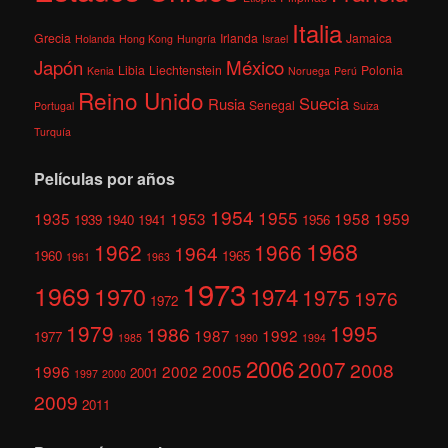
Italia
Grecia
Irlanda
Jamaica
Holanda
Hong Kong
Hungría
Israel
México
Japón
Libia
Liechtenstein
Polonia
Kenia
Noruega
Perú
Reino Unido
Suecia
Rusia
Senegal
Portugal
Suiza
Turquía
Películas por años
1954
1955
1935
1953
1958
1959
1939
1940
1941
1956
1968
1962
1966
1964
1960
1965
1961
1963
1973
1969
1970
1974
1975
1976
1972
1979
1995
1986
1987
1992
1977
1985
1990
1994
2006
2007
2008
2005
1996
2002
2001
1997
2000
2009
2011