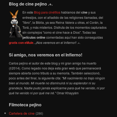
Blog de cine pejino .+.
En este
Blog para cinéfilos
hablamos del
cine
y sus
entresijos, con el añadido de las religiones llamadas, del
"libro", la Biblia, ya sea Reina Valera u otras, el Corán, la
Torá, y más misterios. Disfruta de los momentos capturados
sin complejos "como el cine hace a Dios". Todas las
películas online
comentadas aquí han sido conseguidas
gratis con eMule
...
¡Nos veremos en el Infierno!! .+.
Sí amigo, nos veremos en el Infierno!
Carlos pejino el autor de este blog y mi gran amigo ha muerto
(†2014). Como legado nos deja esta gran web que permanecerá
siempre abierta como tributo a su memoria. También seleccionó,
poco antes del final, la siguiente cita:
"Mi nacimiento no trajo ningún
bien al mundo. Mi muerte no disminuirá ni su esplendor ni su
grandeza. Nadie pudo jamás explicarme para qué he venido, ni por
qué he venido ni por qué me iré."
Omar Khayyám
Filmoteca pejino
Cartelera de cine
(286)