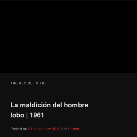
Ir
Ir
Secondary
Blog
al
al
menu
de
contenido
contenido
cine
Para todos los públicos
principal
secundario
pejino
Blog de cine pejino
ARCHIVO DEL SITIO
La maldición del hombre
lobo | 1961
Posted on
21 noviembre 2013
por
Carlos