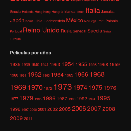
Italia
Grecia
Irlanda
Jamaica
Holanda
Hong Kong
Hungría
Israel
México
Japón
Libia
Liechtenstein
Polonia
Kenia
Noruega
Perú
Reino Unido
Suecia
Rusia
Senegal
Portugal
Suiza
Turquía
Películas por años
1954
1955
1935
1953
1958
1959
1939
1940
1941
1956
1968
1962
1966
1964
1960
1965
1961
1963
1973
1969
1970
1974
1975
1976
1972
1979
1995
1986
1987
1992
1977
1985
1990
1994
2006
2007
2008
2005
1996
2002
2001
1997
2000
2009
2011