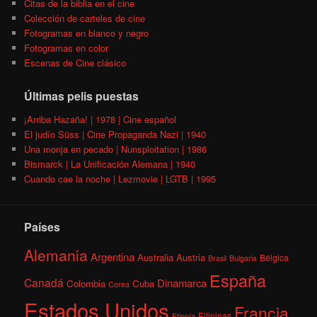
Citas de la biblia en el cine
Colección de carteles de cine
Fotogramas en blanco y negro
Fotogramas en color
Escenas de Cine clásico
Últimas pelis puestas
¡Arriba Hazaña! | 1978 | Cine español
El judío Süss | Cine Propaganda Nazi | 1940
Una monja en pecado | Nunsploitation | 1986
Bismarck | La Unificación Alemana | 1940
Cuando cae la noche | Lezmovie | LGTB | 1995
Países
Alemania
Argentina
Australia
Austria
Bélgica
Brasil
Bulgaria
España
Canadá
Dinamarca
Colombia
Cuba
Corea
Estados Unidos
Francia
Filipinas
Etiopía