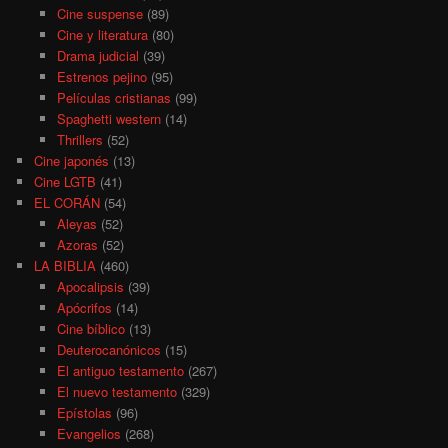
Cine suspense
(89)
Cine y literatura
(80)
Drama judicial
(39)
Estrenos pejino
(95)
Películas cristianas
(99)
Spaghetti western
(14)
Thrillers
(52)
Cine japonés
(13)
Cine LGTB
(41)
EL CORÁN
(54)
Aleyas
(52)
Azoras
(52)
LA BIBLIA
(460)
Apocalipsis
(39)
Apócrifos
(14)
Cine bíblico
(13)
Deuterocanónicos
(15)
El antiguo testamento
(267)
El nuevo testamento
(329)
Epístolas
(96)
Evangelios
(268)