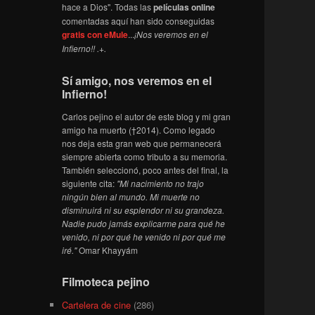
hace a Dios". Todas las
películas online
comentadas aquí han sido conseguidas
gratis con eMule
...
¡Nos veremos en el
Infierno!! .+.
Sí amigo, nos veremos en el
Infierno!
Carlos pejino el autor de este blog y mi gran
amigo ha muerto (†2014). Como legado
nos deja esta gran web que permanecerá
siempre abierta como tributo a su memoria.
También seleccionó, poco antes del final, la
siguiente cita:
"Mi nacimiento no trajo
ningún bien al mundo. Mi muerte no
disminuirá ni su esplendor ni su grandeza.
Nadie pudo jamás explicarme para qué he
venido, ni por qué he venido ni por qué me
iré."
Omar Khayyám
Filmoteca pejino
Cartelera de cine
(286)