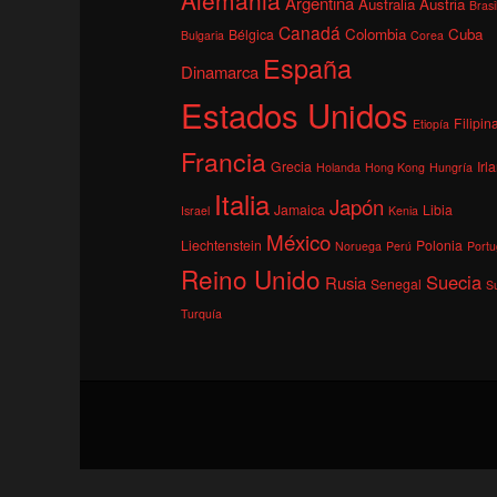
Argentina
Australia
Austria
Brasi
Canadá
Colombia
Cuba
Bélgica
Bulgaria
Corea
España
Dinamarca
Estados Unidos
Filipin
Etiopía
Francia
Grecia
Irl
Holanda
Hong Kong
Hungría
Italia
Japón
Jamaica
Libia
Israel
Kenia
México
Liechtenstein
Polonia
Noruega
Perú
Portu
Reino Unido
Suecia
Rusia
Senegal
S
Turquía