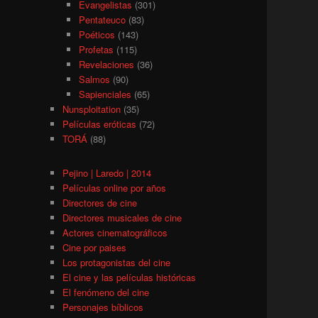
Evangelistas
(301)
Pentateuco
(83)
Poéticos
(143)
Profetas
(115)
Revelaciones
(36)
Salmos
(90)
Sapienciales
(65)
Nunsploitation
(35)
Películas eróticas
(72)
TORÁ
(88)
Pejino | Laredo | 2014
Películas online por años
Directores de cine
Directores musicales de cine
Actores cinematográficos
Cine por paises
Los protagonistas del cine
El cine y las películas históricas
El fenómeno del cine
Personajes bíblicos