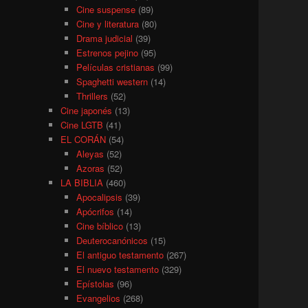
Cine suspense
(89)
Cine y literatura
(80)
Drama judicial
(39)
Estrenos pejino
(95)
Películas cristianas
(99)
Spaghetti western
(14)
Thrillers
(52)
Cine japonés
(13)
Cine LGTB
(41)
EL CORÁN
(54)
Aleyas
(52)
Azoras
(52)
LA BIBLIA
(460)
Apocalipsis
(39)
Apócrifos
(14)
Cine bíblico
(13)
Deuterocanónicos
(15)
El antiguo testamento
(267)
El nuevo testamento
(329)
Epístolas
(96)
Evangelios
(268)