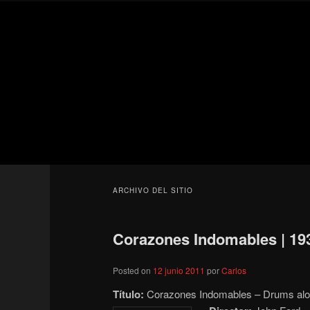
Ir
Ir
Secondary
al
al
menu
contenido
contenido
Para todos los públicos
principal
secundario
Blog de cine 
ARCHIVO DEL SITIO
Corazones Indomables | 19
Posted on
12 junio 2011
por
Carlos
Título:
Corazones Indomables – Drums al