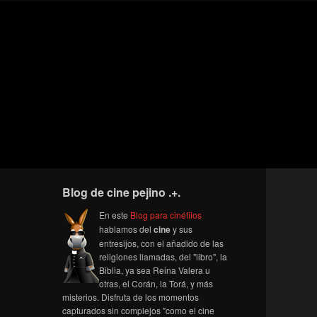
Blog de cine pejino .+.
En este
Blog para cinéfilos
hablamos del
cine
y sus
entresijos, con el añadido de las
religiones llamadas, del "libro", la
Biblia, ya sea Reina Valera u
otras, el Corán, la Torá, y más
misterios. Disfruta de los momentos
capturados sin complejos "como el cine