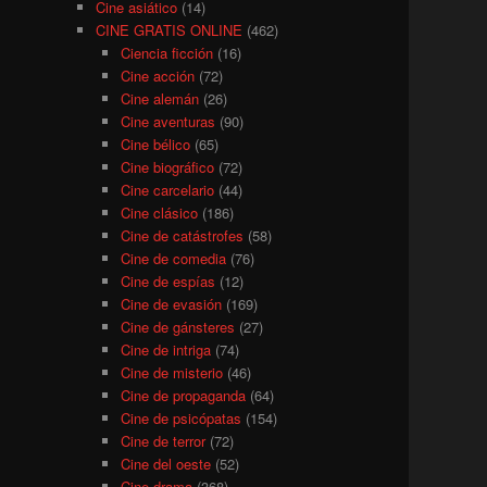
Cine asiático
(14)
CINE GRATIS ONLINE
(462)
Ciencia ficción
(16)
Cine acción
(72)
Cine alemán
(26)
Cine aventuras
(90)
Cine bélico
(65)
Cine biográfico
(72)
Cine carcelario
(44)
Cine clásico
(186)
Cine de catástrofes
(58)
Cine de comedia
(76)
Cine de espías
(12)
Cine de evasión
(169)
Cine de gánsteres
(27)
Cine de intriga
(74)
Cine de misterio
(46)
Cine de propaganda
(64)
Cine de psicópatas
(154)
Cine de terror
(72)
Cine del oeste
(52)
Cine drama
(368)