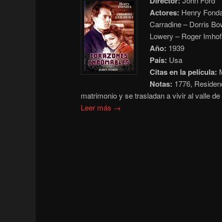
Director:
John Ford
Actores:
Henry Fonda 
Carradine – Dorris Bo
Lowery – Roger Imhof
Año:
1939
País:
Usa
Citas en la película:
M
Notas:
1776, Residen
matrimonio y se trasladan a vivir al valle
Leer más →