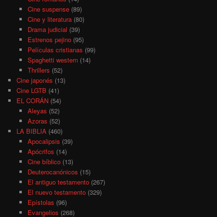
Cine suspense
(89)
Cine y literatura
(80)
Drama judicial
(39)
Estrenos pejino
(95)
Películas cristianas
(99)
Spaghetti western
(14)
Thrillers
(52)
Cine japonés
(13)
Cine LGTB
(41)
EL CORÁN
(54)
Aleyas
(52)
Azoras
(52)
LA BIBLIA
(460)
Apocalipsis
(39)
Apócrifos
(14)
Cine bíblico
(13)
Deuterocanónicos
(15)
El antiguo testamento
(267)
El nuevo testamento
(329)
Epístolas
(96)
Evangelios
(268)