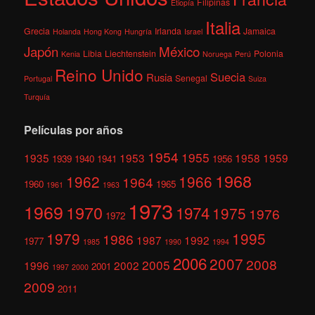
Filipinas
Etiopía
Italia
Grecia
Irlanda
Jamaica
Holanda
Hong Kong
Hungría
Israel
México
Japón
Libia
Liechtenstein
Polonia
Kenia
Noruega
Perú
Reino Unido
Suecia
Rusia
Senegal
Portugal
Suiza
Turquía
Películas por años
1954
1955
1935
1953
1958
1959
1939
1940
1941
1956
1968
1962
1966
1964
1960
1965
1961
1963
1973
1969
1970
1974
1975
1976
1972
1979
1995
1986
1987
1992
1977
1985
1990
1994
2006
2007
2008
2005
1996
2002
2001
1997
2000
2009
2011