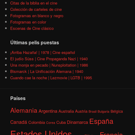
Citas de la biblia en el cine
Colección de carteles de cine
Fotogramas en blanco y negro
Fotogramas en color
Escenas de Cine clásico
Últimas pelis puestas
¡Arriba Hazaña! | 1978 | Cine español
El judío Süss | Cine Propaganda Nazi | 1940
Una monja en pecado | Nunsploitation | 1986
Bismarck | La Unificación Alemana | 1940
Cuando cae la noche | Lezmovie | LGTB | 1995
Países
Alemania
Argentina
Australia
Austria
Bélgica
Brasil
Bulgaria
España
Canadá
Dinamarca
Colombia
Cuba
Corea
Estados Unidos
Francia