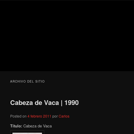
Ir
Ir
Secondary
Blog
al
al
menu
de
contenido
contenido
cine
Para todos los públicos
principal
secundario
pejino
Blog de cine pejino
ARCHIVO DEL SITIO
Cabeza de Vaca | 1990
Posted on
4 febrero 2011
por
Carlos
Título:
Cabeza de Vaca