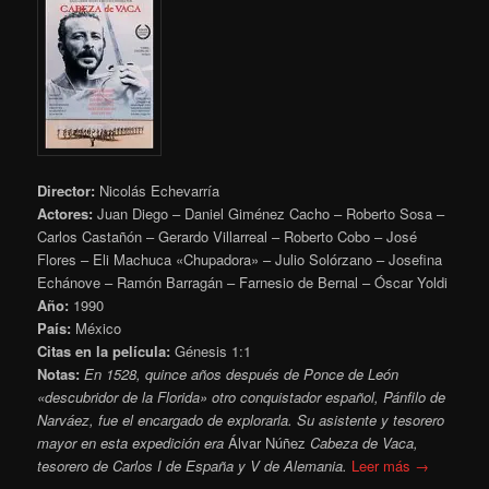
Director:
Nicolás Echevarría
Actores:
Juan Diego – Daniel Giménez Cacho – Roberto Sosa –
Carlos Castañón – Gerardo Villarreal – Roberto Cobo – José
Flores – Eli Machuca «Chupadora» – Julio Solórzano – Josefina
Echánove – Ramón Barragán – Farnesio de Bernal – Óscar Yoldi
Año:
1990
País:
México
Citas en la película:
Génesis 1:1
Notas:
En 1528, quince años después de Ponce de León
«descubridor de la Florida
» otro conquistador español, Pánfilo de
Narváez, fue el encargado de explorarla. Su asistente y tesorero
mayor en esta expedición era
Álvar Núñez
Cabeza de Vaca,
tesorero de Carlos I de España y V de Alemania.
Leer más →