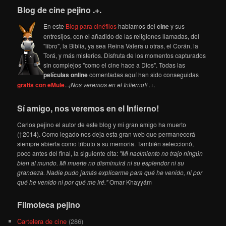
Blog de cine pejino .+.
En este
Blog para cinéfilos
hablamos del
cine
y sus
entresijos, con el añadido de las religiones llamadas, del
"libro", la Biblia, ya sea Reina Valera u otras, el Corán, la
Torá, y más misterios. Disfruta de los momentos capturados
sin complejos "como el cine hace a Dios". Todas las
películas online
comentadas aquí han sido conseguidas
gratis con eMule
...
¡Nos veremos en el Infierno!! .+.
Sí amigo, nos veremos en el Infierno!
Carlos pejino el autor de este blog y mi gran amigo ha muerto
(†2014). Como legado nos deja esta gran web que permanecerá
siempre abierta como tributo a su memoria. También seleccionó,
poco antes del final, la siguiente cita:
"Mi nacimiento no trajo ningún
bien al mundo. Mi muerte no disminuirá ni su esplendor ni su
grandeza. Nadie pudo jamás explicarme para qué he venido, ni por
qué he venido ni por qué me iré."
Omar Khayyám
Filmoteca pejino
Cartelera de cine
(286)