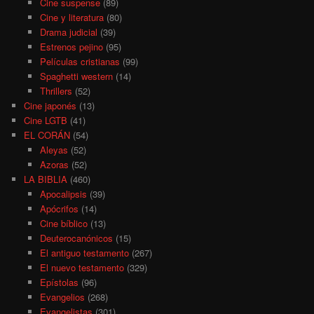
Cine suspense
(89)
Cine y literatura
(80)
Drama judicial
(39)
Estrenos pejino
(95)
Películas cristianas
(99)
Spaghetti western
(14)
Thrillers
(52)
Cine japonés
(13)
Cine LGTB
(41)
EL CORÁN
(54)
Aleyas
(52)
Azoras
(52)
LA BIBLIA
(460)
Apocalipsis
(39)
Apócrifos
(14)
Cine bíblico
(13)
Deuterocanónicos
(15)
El antiguo testamento
(267)
El nuevo testamento
(329)
Epístolas
(96)
Evangelios
(268)
Evangelistas
(301)