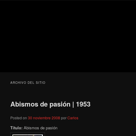
Ir
Ir
Secondary
Blog
al
al
menu
de
contenido
contenido
cine
Para todos los públicos
principal
secundario
pejino
Blog de cine pejino
ARCHIVO DEL SITIO
Abismos de pasión | 1953
Posted on
30 noviembre 2008
por
Carlos
Título:
Abismos de pasión