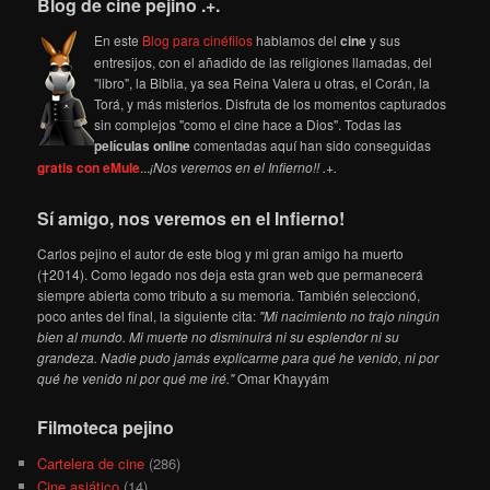
Blog de cine pejino .+.
En este
Blog para cinéfilos
hablamos del
cine
y sus
entresijos, con el añadido de las religiones llamadas, del
"libro", la Biblia, ya sea Reina Valera u otras, el Corán, la
Torá, y más misterios. Disfruta de los momentos capturados
sin complejos "como el cine hace a Dios". Todas las
películas online
comentadas aquí han sido conseguidas
gratis con eMule
...
¡Nos veremos en el Infierno!! .+.
Sí amigo, nos veremos en el Infierno!
Carlos pejino el autor de este blog y mi gran amigo ha muerto
(†2014). Como legado nos deja esta gran web que permanecerá
siempre abierta como tributo a su memoria. También seleccionó,
poco antes del final, la siguiente cita:
"Mi nacimiento no trajo ningún
bien al mundo. Mi muerte no disminuirá ni su esplendor ni su
grandeza. Nadie pudo jamás explicarme para qué he venido, ni por
qué he venido ni por qué me iré."
Omar Khayyám
Filmoteca pejino
Cartelera de cine
(286)
Cine asiático
(14)