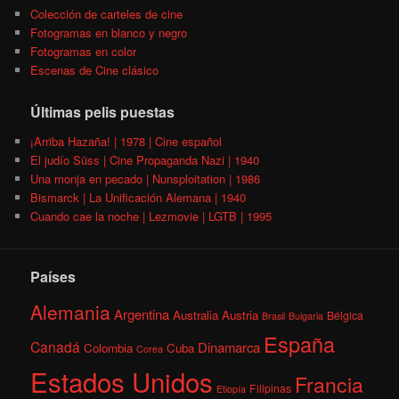
Colección de carteles de cine
Fotogramas en blanco y negro
Fotogramas en color
Escenas de Cine clásico
Últimas pelis puestas
¡Arriba Hazaña! | 1978 | Cine español
El judío Süss | Cine Propaganda Nazi | 1940
Una monja en pecado | Nunsploitation | 1986
Bismarck | La Unificación Alemana | 1940
Cuando cae la noche | Lezmovie | LGTB | 1995
Países
Alemania
Argentina
Australia
Austria
Bélgica
Brasil
Bulgaria
España
Canadá
Dinamarca
Colombia
Cuba
Corea
Estados Unidos
Francia
Filipinas
Etiopía