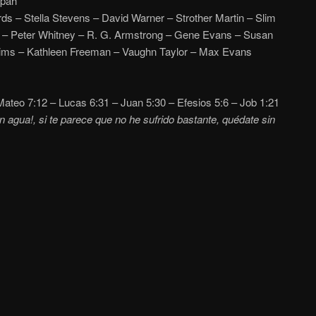
pah
s – Stella Stevens – David Warner – Strother Martin – Slim
s – Peter Whitney – R. G. Armstrong – Gene Evans – Susan
Mims – Kathleen Freeman – Vaughn Taylor – Max Evans
ateo 7:12 – Lucas 6:31 – Juan 5:30 – Efesios 5:6 – Job 1:21
n agua!, si te parece que no he sufrido bastante, quédate sin