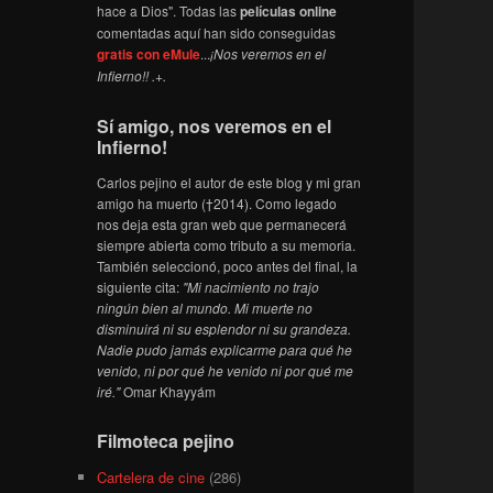
hace a Dios". Todas las
películas online
comentadas aquí han sido conseguidas
gratis con eMule
...
¡Nos veremos en el
Infierno!! .+.
Sí amigo, nos veremos en el
Infierno!
Carlos pejino el autor de este blog y mi gran
amigo ha muerto (†2014). Como legado
nos deja esta gran web que permanecerá
siempre abierta como tributo a su memoria.
También seleccionó, poco antes del final, la
siguiente cita:
"Mi nacimiento no trajo
ningún bien al mundo. Mi muerte no
disminuirá ni su esplendor ni su grandeza.
Nadie pudo jamás explicarme para qué he
venido, ni por qué he venido ni por qué me
iré."
Omar Khayyám
Filmoteca pejino
Cartelera de cine
(286)