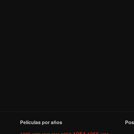
Películas por años
Pos
1954
1955
1935
1953