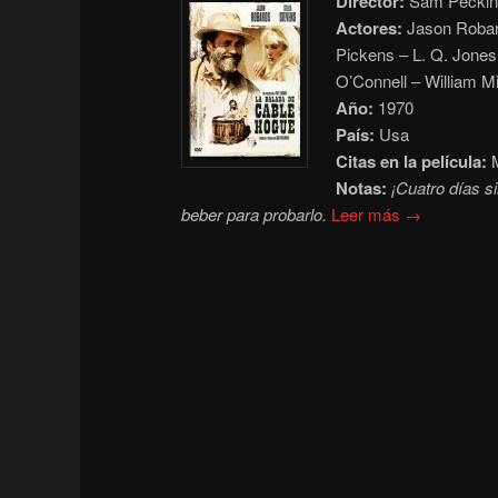
Director:
Sam Peckin
Actores:
Jason Robard
Pickens – L. Q. Jone
O’Connell – William 
Año:
1970
País:
Usa
Citas en la película:
M
Notas:
¡Cuatro días si
beber para probarlo.
Leer más →