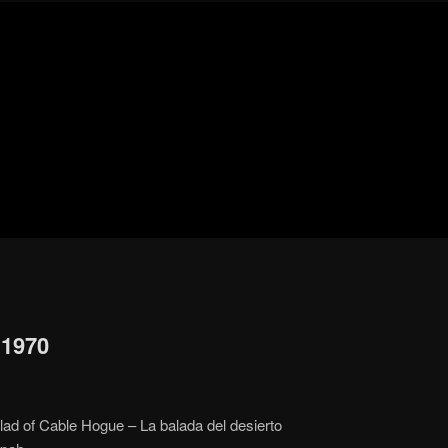
Blog
de
cine
pejino
pejino
 1970
ad of Cable Hogue – La balada del desierto