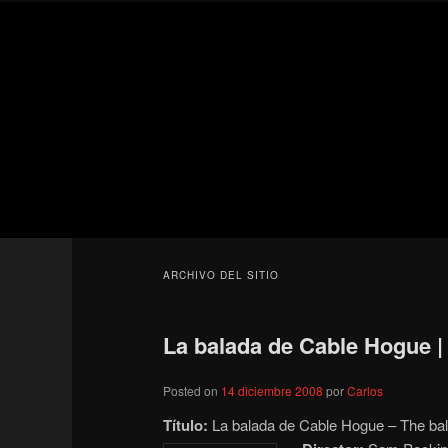
Ir
Ir
Secondary
al
al
menu
contenido
contenido
Para todos los públicos
principal
secundario
Blog de cine 
ARCHIVO DEL SITIO
La balada de Cable Hogue |
Posted on
14 diciembre 2008
por
Carlos
Título:
La balada de Cable Hogue – The ball