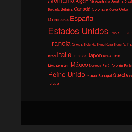
Argentina
Australia
Austria
Brasi
Canadá
Colombia
Cuba
Bélgica
Bulgaria
Corea
España
Dinamarca
Estados Unidos
Filipin
Etiopía
Francia
Grecia
Irl
Holanda
Hong Kong
Hungría
Italia
Japón
Jamaica
Libia
Israel
Kenia
México
Liechtenstein
Polonia
Noruega
Perú
Portu
Reino Unido
Suecia
Rusia
Senegal
S
Turquía