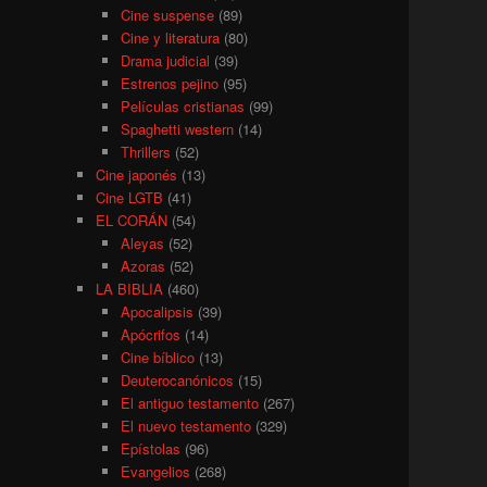
Cine suspense
(89)
Cine y literatura
(80)
Drama judicial
(39)
Estrenos pejino
(95)
Películas cristianas
(99)
Spaghetti western
(14)
Thrillers
(52)
Cine japonés
(13)
Cine LGTB
(41)
EL CORÁN
(54)
Aleyas
(52)
Azoras
(52)
LA BIBLIA
(460)
Apocalipsis
(39)
Apócrifos
(14)
Cine bíblico
(13)
Deuterocanónicos
(15)
El antiguo testamento
(267)
El nuevo testamento
(329)
Epístolas
(96)
Evangelios
(268)