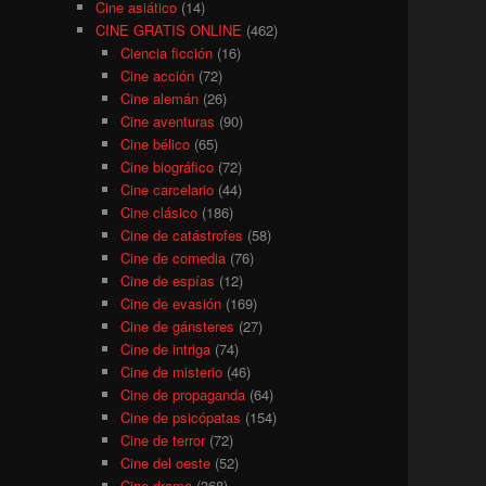
Cine asiático
(14)
CINE GRATIS ONLINE
(462)
Ciencia ficción
(16)
Cine acción
(72)
Cine alemán
(26)
Cine aventuras
(90)
Cine bélico
(65)
Cine biográfico
(72)
Cine carcelario
(44)
Cine clásico
(186)
Cine de catástrofes
(58)
Cine de comedia
(76)
Cine de espías
(12)
Cine de evasión
(169)
Cine de gánsteres
(27)
Cine de intriga
(74)
Cine de misterio
(46)
Cine de propaganda
(64)
Cine de psicópatas
(154)
Cine de terror
(72)
Cine del oeste
(52)
Cine drama
(368)