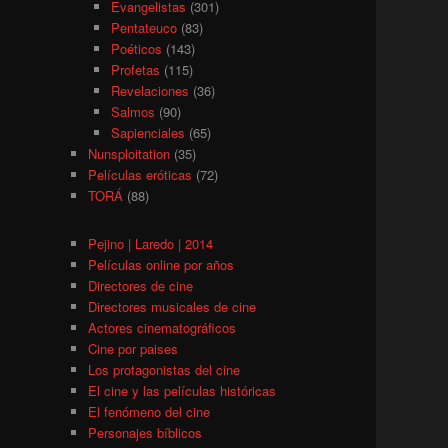
Evangelistas
(301)
Pentateuco
(83)
Poéticos
(143)
Profetas
(115)
Revelaciones
(36)
Salmos
(90)
Sapienciales
(65)
Nunsploitation
(35)
Películas eróticas
(72)
TORÁ
(88)
Pejino | Laredo | 2014
Películas online por años
Directores de cine
Directores musicales de cine
Actores cinematográficos
Cine por paises
Los protagonistas del cine
El cine y las películas históricas
El fenómeno del cine
Personajes bíblicos