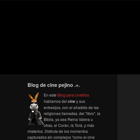
Blog de cine pejino .+.
En este
Blog para cinéfilos
hablamos del
cine
y sus
entresijos, con el añadido de las
religiones llamadas, del "libro", la
Biblia, ya sea Reina Valera u
otras, el Corán, la Torá, y más
misterios. Disfruta de los momentos
capturados sin complejos "como el cine