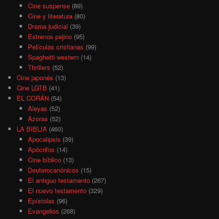
Cine suspense
(89)
Cine y literatura
(80)
Drama judicial
(39)
Estrenos pejino
(95)
Películas cristianas
(99)
Spaghetti western
(14)
Thrillers
(52)
Cine japonés
(13)
Cine LGTB
(41)
EL CORÁN
(54)
Aleyas
(52)
Azoras
(52)
LA BIBLIA
(460)
Apocalipsis
(39)
Apócrifos
(14)
Cine bíblico
(13)
Deuterocanónicos
(15)
El antiguo testamento
(267)
El nuevo testamento
(329)
Epístolas
(96)
Evangelios
(268)