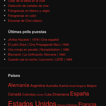
Citas de la biblia en el cine
Colección de carteles de cine
Fotogramas en blanco y negro
Fotogramas en color
Escenas de Cine clásico
Últimas pelis puestas
¡Arriba Hazaña! | 1978 | Cine español
El judío Süss | Cine Propaganda Nazi | 1940
Una monja en pecado | Nunsploitation | 1986
Bismarck | La Unificación Alemana | 1940
Cuando cae la noche | Lezmovie | LGTB | 1995
Países
Alemania
Argentina
Australia
Austria
Bélgica
Brasil
Bulgaria
España
Canadá
Dinamarca
Colombia
Cuba
Corea
Estados Unidos
Francia
Filipinas
Etiopía