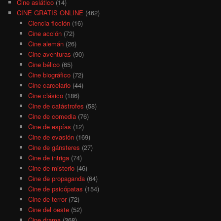
Cine asiático
(14)
CINE GRATIS ONLINE
(462)
Ciencia ficción
(16)
Cine acción
(72)
Cine alemán
(26)
Cine aventuras
(90)
Cine bélico
(65)
Cine biográfico
(72)
Cine carcelario
(44)
Cine clásico
(186)
Cine de catástrofes
(58)
Cine de comedia
(76)
Cine de espías
(12)
Cine de evasión
(169)
Cine de gánsteres
(27)
Cine de intriga
(74)
Cine de misterio
(46)
Cine de propaganda
(64)
Cine de psicópatas
(154)
Cine de terror
(72)
Cine del oeste
(52)
Cine drama
(368)