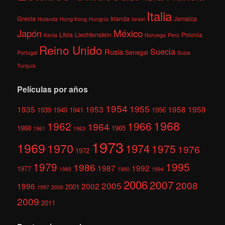
Italia
Grecia
Irlanda
Jamaica
Holanda
Hong Kong
Hungría
Israel
México
Japón
Libia
Liechtenstein
Polonia
Kenia
Noruega
Perú
Reino Unido
Suecia
Rusia
Senegal
Portugal
Suiza
Turquía
Películas por años
1954
1955
1935
1953
1958
1959
1939
1940
1941
1956
1968
1962
1966
1964
1960
1965
1961
1963
1973
1969
1970
1974
1975
1976
1972
1979
1995
1986
1987
1992
1977
1985
1990
1994
2006
2007
2008
2005
1996
2002
2001
1997
2000
2009
2011