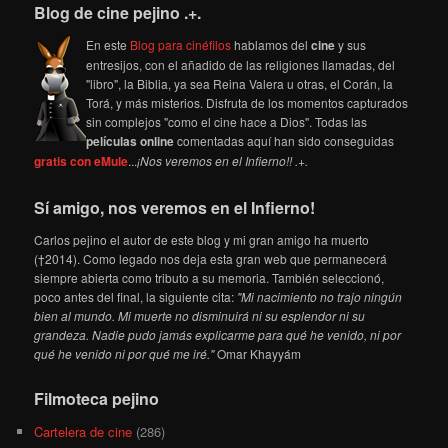
Blog de cine pejino .+.
En este
Blog para cinéfilos
hablamos del
cine
y sus
entresijos, con el añadido de las religiones llamadas, del
"libro", la Biblia, ya sea Reina Valera u otras, el Corán, la
Torá, y más misterios. Disfruta de los momentos capturados
sin complejos "como el cine hace a Dios". Todas las
películas online
comentadas aquí han sido conseguidas
gratis con eMule
...
¡Nos veremos en el Infierno!! .+.
Sí amigo, nos veremos en el Infierno!
Carlos pejino el autor de este blog y mi gran amigo ha muerto
(†2014). Como legado nos deja esta gran web que permanecerá
siempre abierta como tributo a su memoria. También seleccionó,
poco antes del final, la siguiente cita:
"Mi nacimiento no trajo ningún
bien al mundo. Mi muerte no disminuirá ni su esplendor ni su
grandeza. Nadie pudo jamás explicarme para qué he venido, ni por
qué he venido ni por qué me iré."
Omar Khayyám
Filmoteca pejino
Cartelera de cine
(286)