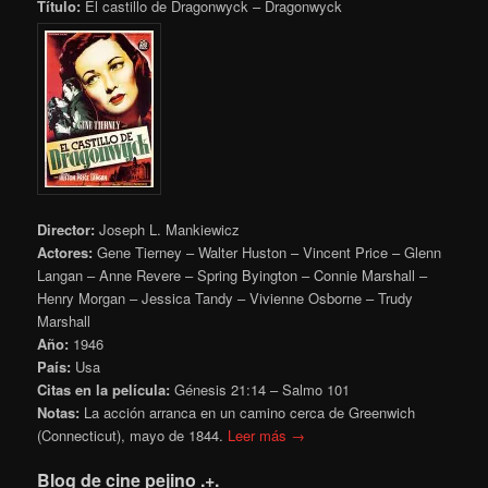
Título:
El castillo de Dragonwyck – Dragonwyck
Director:
Joseph L. Mankiewicz
Actores:
Gene Tierney – Walter Huston – Vincent Price – Glenn
Langan – Anne Revere – Spring Byington – Connie Marshall –
Henry Morgan – Jessica Tandy – Vivienne Osborne – Trudy
Marshall
Año:
1946
País:
Usa
Citas en la película:
Génesis 21:14 – Salmo 101
Notas:
La acción arranca en un camino cerca de Greenwich
(Connecticut), mayo de 1844.
Leer más →
Blog de cine pejino .+.