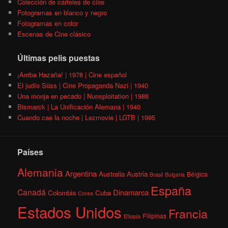
Colección de carteles de cine
Fotogramas en blanco y negro
Fotogramas en color
Escenas de Cine clásico
Últimas pelis puestas
¡Arriba Hazaña! | 1978 | Cine español
El judío Süss | Cine Propaganda Nazi | 1940
Una monja en pecado | Nunsploitation | 1986
Bismarck | La Unificación Alemana | 1940
Cuando cae la noche | Lezmovie | LGTB | 1995
Países
Alemania
Argentina
Australia
Austria
Bélgica
Brasil
Bulgaria
España
Canadá
Dinamarca
Colombia
Cuba
Corea
Estados Unidos
Francia
Filipinas
Etiopía