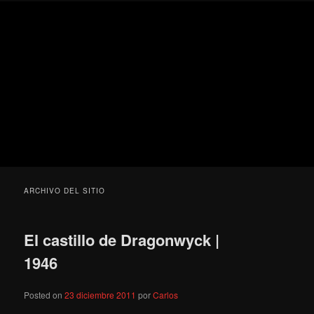
Ir
Ir
Secondary
Blog
al
al
menu
de
contenido
contenido
cine
Para todos los públicos
principal
secundario
pejino
Blog de cine pejino
ARCHIVO DEL SITIO
El castillo de Dragonwyck |
1946
Posted on
23 diciembre 2011
por
Carlos