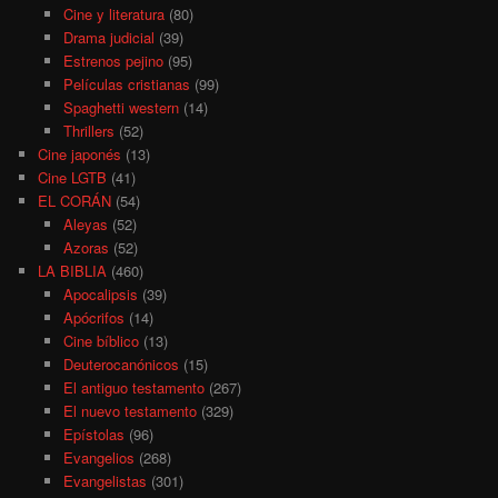
Cine y literatura
(80)
Drama judicial
(39)
Estrenos pejino
(95)
Películas cristianas
(99)
Spaghetti western
(14)
Thrillers
(52)
Cine japonés
(13)
Cine LGTB
(41)
EL CORÁN
(54)
Aleyas
(52)
Azoras
(52)
LA BIBLIA
(460)
Apocalipsis
(39)
Apócrifos
(14)
Cine bíblico
(13)
Deuterocanónicos
(15)
El antiguo testamento
(267)
El nuevo testamento
(329)
Epístolas
(96)
Evangelios
(268)
Evangelistas
(301)