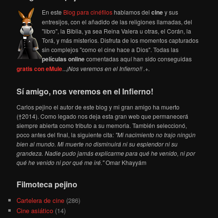
En este
Blog para cinéfilos
hablamos del
cine
y sus
entresijos, con el añadido de las religiones llamadas, del
"libro", la Biblia, ya sea Reina Valera u otras, el Corán, la
Torá, y más misterios. Disfruta de los momentos capturados
sin complejos "como el cine hace a Dios". Todas las
películas online
comentadas aquí han sido conseguidas
gratis con eMule
...
¡Nos veremos en el Infierno!! .+.
Sí amigo, nos veremos en el Infierno!
Carlos pejino el autor de este blog y mi gran amigo ha muerto
(†2014). Como legado nos deja esta gran web que permanecerá
siempre abierta como tributo a su memoria. También seleccionó,
poco antes del final, la siguiente cita:
"Mi nacimiento no trajo ningún
bien al mundo. Mi muerte no disminuirá ni su esplendor ni su
grandeza. Nadie pudo jamás explicarme para qué he venido, ni por
qué he venido ni por qué me iré."
Omar Khayyám
Filmoteca pejino
Cartelera de cine
(286)
Cine asiático
(14)