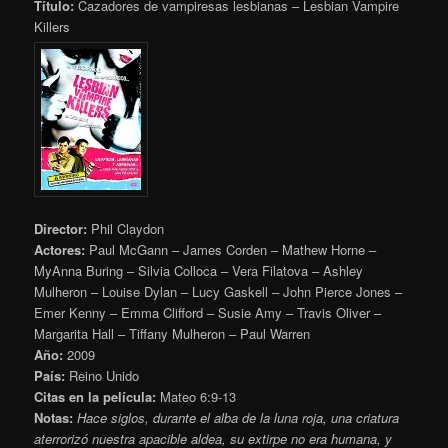
Título:
Cazadores de vampiresas lesbianas – Lesbian Vampire
Killers
Director:
Phil Claydon
Actores:
Paul McGann – James Corden – Mathew Horne –
MyAnna Buring – Silvia Colloca – Vera Filatova – Ashley
Mulheron – Louise Dylan – Lucy Gaskell – John Pierce Jones –
Emer Kenny – Emma Clifford – Susie Amy – Travis Oliver –
Margarita Hall – Tiffany Mulheron – Paul Warren
Año:
2009
País:
Reino Unido
Citas en la película:
Mateo 6:9-13
Notas:
Hace siglos, durante el alba de la luna roja, una criatura
aterrorizó nuestra apacible aldea, su extirpe no era humana, y