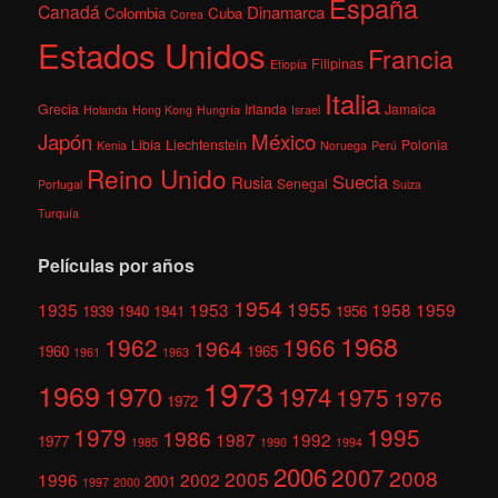
España
Canadá
Dinamarca
Colombia
Cuba
Corea
Estados Unidos
Francia
Filipinas
Etiopía
Italia
Grecia
Irlanda
Jamaica
Holanda
Hong Kong
Hungría
Israel
México
Japón
Libia
Liechtenstein
Polonia
Kenia
Noruega
Perú
Reino Unido
Suecia
Rusia
Senegal
Portugal
Suiza
Turquía
Películas por años
1954
1955
1935
1953
1958
1959
1939
1940
1941
1956
1968
1962
1966
1964
1960
1965
1961
1963
1973
1969
1970
1974
1975
1976
1972
1979
1995
1986
1987
1992
1977
1985
1990
1994
2006
2007
2008
2005
1996
2002
2001
1997
2000