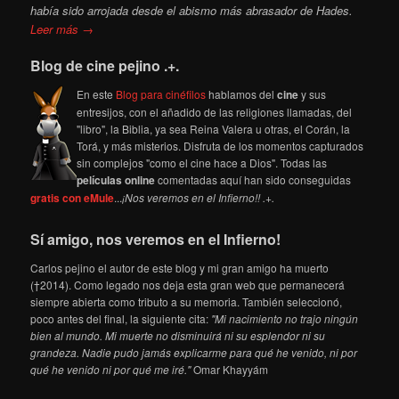
había sido arrojada desde el abismo más abrasador de Hades.
Leer más →
Blog de cine pejino .+.
En este
Blog para cinéfilos
hablamos del
cine
y sus
entresijos, con el añadido de las religiones llamadas, del
"libro", la Biblia, ya sea Reina Valera u otras, el Corán, la
Torá, y más misterios. Disfruta de los momentos capturados
sin complejos "como el cine hace a Dios". Todas las
películas online
comentadas aquí han sido conseguidas
gratis con eMule
...
¡Nos veremos en el Infierno!! .+.
Sí amigo, nos veremos en el Infierno!
Carlos pejino el autor de este blog y mi gran amigo ha muerto
(†2014). Como legado nos deja esta gran web que permanecerá
siempre abierta como tributo a su memoria. También seleccionó,
poco antes del final, la siguiente cita:
"Mi nacimiento no trajo ningún
bien al mundo. Mi muerte no disminuirá ni su esplendor ni su
grandeza. Nadie pudo jamás explicarme para qué he venido, ni por
qué he venido ni por qué me iré."
Omar Khayyám