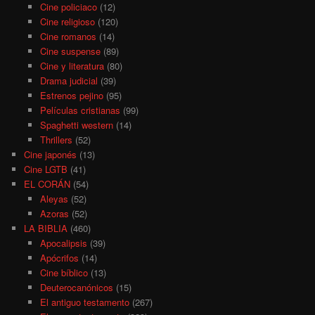
Cine policiaco
(12)
Cine religioso
(120)
Cine romanos
(14)
Cine suspense
(89)
Cine y literatura
(80)
Drama judicial
(39)
Estrenos pejino
(95)
Películas cristianas
(99)
Spaghetti western
(14)
Thrillers
(52)
Cine japonés
(13)
Cine LGTB
(41)
EL CORÁN
(54)
Aleyas
(52)
Azoras
(52)
LA BIBLIA
(460)
Apocalipsis
(39)
Apócrifos
(14)
Cine bíblico
(13)
Deuterocanónicos
(15)
El antiguo testamento
(267)