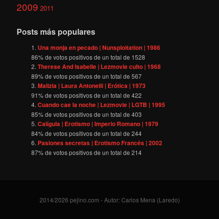
2009
2011
Posts más populares
Una monja en pecado | Nunsploitation | 1986
86
% de votos positivos de un total de
1528
Therese And Isabelle | Lezmovie culto | 1968
89
% de votos positivos de un total de
567
Malizia | Laura Antonelli | Erótica | 1973
91
% de votos positivos de un total de
422
Cuando cae la noche | Lezmovie | LGTB | 1995
85
% de votos positivos de un total de
403
Calígula | Erotismo | Imperio Romano | 1979
84
% de votos positivos de un total de
244
Pasiones secretas | Erotismo Francés | 2002
87
% de votos positivos de un total de
214
2014/2026 pejino.com - Autor: Carlos Mena (Laredo)