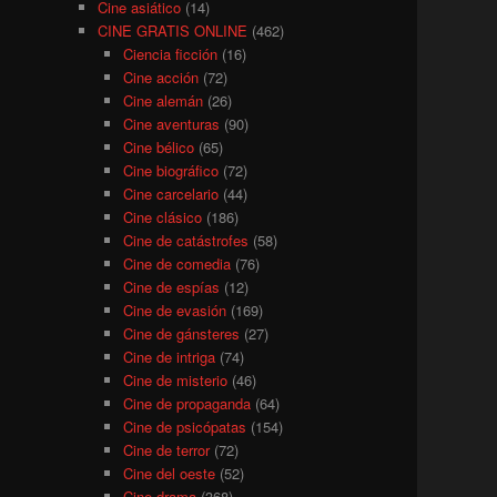
Cine asiático
(14)
CINE GRATIS ONLINE
(462)
Ciencia ficción
(16)
Cine acción
(72)
Cine alemán
(26)
Cine aventuras
(90)
Cine bélico
(65)
Cine biográfico
(72)
Cine carcelario
(44)
Cine clásico
(186)
Cine de catástrofes
(58)
Cine de comedia
(76)
Cine de espías
(12)
Cine de evasión
(169)
Cine de gánsteres
(27)
Cine de intriga
(74)
Cine de misterio
(46)
Cine de propaganda
(64)
Cine de psicópatas
(154)
Cine de terror
(72)
Cine del oeste
(52)
Cine drama
(368)