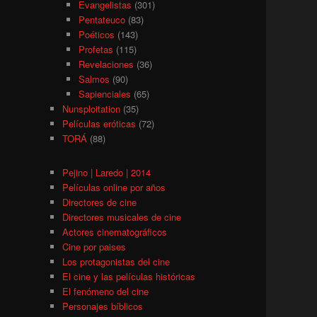
Evangelistas
(301)
Pentateuco
(83)
Poéticos
(143)
Profetas
(115)
Revelaciones
(36)
Salmos
(90)
Sapienciales
(65)
Nunsploitation
(35)
Películas eróticas
(72)
TORÁ
(88)
Pejino | Laredo | 2014
Películas online por años
Directores de cine
Directores musicales de cine
Actores cinematográficos
Cine por paises
Los protagonistas del cine
El cine y las películas históricas
El fenómeno del cine
Personajes bíblicos