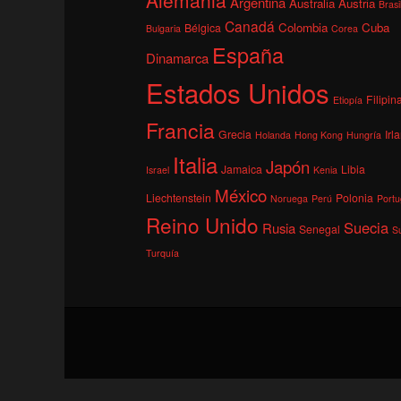
Argentina
Australia
Austria
Brasi
Canadá
Colombia
Cuba
Bélgica
Bulgaria
Corea
España
Dinamarca
Estados Unidos
Filipin
Etiopía
Francia
Grecia
Irl
Holanda
Hong Kong
Hungría
Italia
Japón
Jamaica
Libia
Israel
Kenia
México
Liechtenstein
Polonia
Noruega
Perú
Portu
Reino Unido
Suecia
Rusia
Senegal
S
Turquía