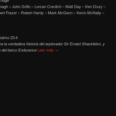
ridge
agh – John Grillo – Lorcan Cranitch – Matt Day – Ken Drury –
ert Frazer – Robert Hardy – Mark McGann – Kevin McNally –
almo 23:4
ra la verdadera historia del explorador Sir Ernest Shackleton, y
do del barco Endurance
Leer más →