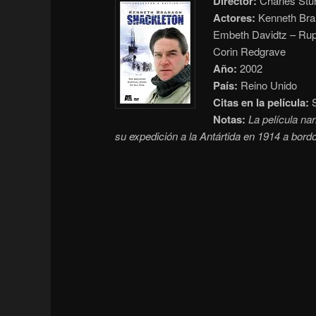
Director:
Charles Stur
Actores:
Kenneth Bran
Embeth Davidtz – Rup
Corin Redgrave
Año:
2002
País:
Reino Unido
Citas en la película:
S
Notas:
La película nar
su expedición a la Antártida en 1914 a bor