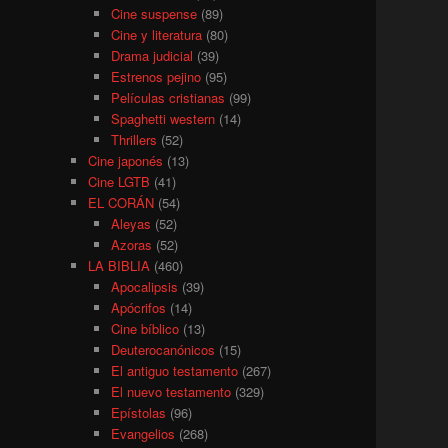
Cine suspense
(89)
Cine y literatura
(80)
Drama judicial
(39)
Estrenos pejino
(95)
Películas cristianas
(99)
Spaghetti western
(14)
Thrillers
(52)
Cine japonés
(13)
Cine LGTB
(41)
EL CORÁN
(54)
Aleyas
(52)
Azoras
(52)
LA BIBLIA
(460)
Apocalipsis
(39)
Apócrifos
(14)
Cine bíblico
(13)
Deuterocanónicos
(15)
El antiguo testamento
(267)
El nuevo testamento
(329)
Epístolas
(96)
Evangelios
(268)