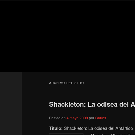
Ir
Ir
Secondary
al
al
menu
contenido
contenido
Para todos los públicos
principal
secundario
Blog de cine 
ARCHIVO DEL SITIO
Shackleton: La odisea del A
Posted on
4 mayo 2009
por
Carlos
Título:
Shackleton: La odisea del Antártico