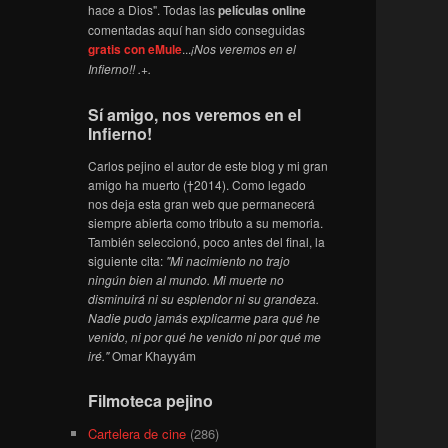
hace a Dios". Todas las
películas online
comentadas aquí han sido conseguidas
gratis con eMule
...
¡Nos veremos en el
Infierno!! .+.
Sí amigo, nos veremos en el
Infierno!
Carlos pejino el autor de este blog y mi gran
amigo ha muerto (†2014). Como legado
nos deja esta gran web que permanecerá
siempre abierta como tributo a su memoria.
También seleccionó, poco antes del final, la
siguiente cita:
"Mi nacimiento no trajo
ningún bien al mundo. Mi muerte no
disminuirá ni su esplendor ni su grandeza.
Nadie pudo jamás explicarme para qué he
venido, ni por qué he venido ni por qué me
iré."
Omar Khayyám
Filmoteca pejino
Cartelera de cine
(286)