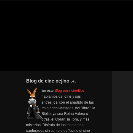
Blog de cine pejino .+.
En este
Blog para cinéfilos
hablamos del
cine
y sus
entresijos, con el añadido de las
religiones llamadas, del "libro", la
Biblia, ya sea Reina Valera u
otras, el Corán, la Torá, y más
misterios. Disfruta de los momentos
capturados sin complejos "como el cine