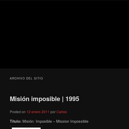
Ir
Ir
Secondary
Blog
al
al
menu
de
contenido
contenido
cine
Para todos los públicos
principal
secundario
pejino
Blog de cine pejino
ARCHIVO DEL SITIO
Misión imposible | 1995
Posted on
12 enero 2011
por
Carlos
Título:
Misión: Imposible – Mission Impossible