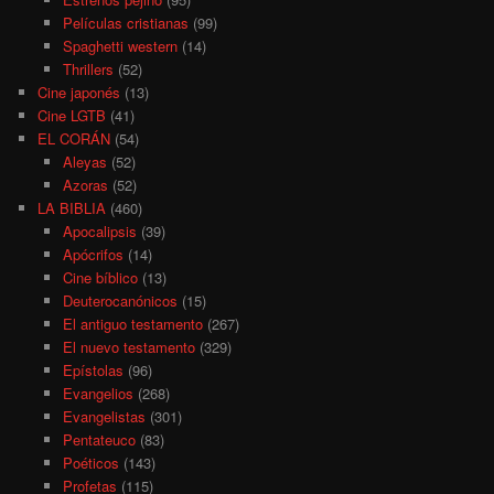
Películas cristianas
(99)
Spaghetti western
(14)
Thrillers
(52)
Cine japonés
(13)
Cine LGTB
(41)
EL CORÁN
(54)
Aleyas
(52)
Azoras
(52)
LA BIBLIA
(460)
Apocalipsis
(39)
Apócrifos
(14)
Cine bíblico
(13)
Deuterocanónicos
(15)
El antiguo testamento
(267)
El nuevo testamento
(329)
Epístolas
(96)
Evangelios
(268)
Evangelistas
(301)
Pentateuco
(83)
Poéticos
(143)
Profetas
(115)