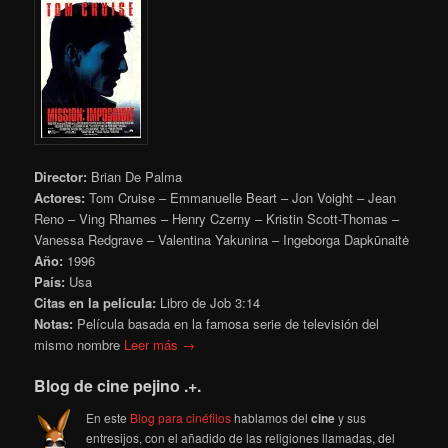
Director:
Brian De Palma
Actores:
Tom Cruise – Emmanuelle Beart – Jon Voight – Jean
Reno – Ving Rhames – Henry Czerny – Kristin Scott-Thomas –
Vanessa Redgrave – Valentina Yakunina – Ingeborga Dapkūnaitė
Año:
1996
País:
Usa
Citas en la película:
Libro de Job 3:14
Notas:
Película
basada en la famosa serie de televisión del
mismo nombre
Leer más →
Blog de cine pejino .+.
En este
Blog para cinéfilos
hablamos del
cine
y sus
entresijos, con el añadido de las religiones llamadas, del