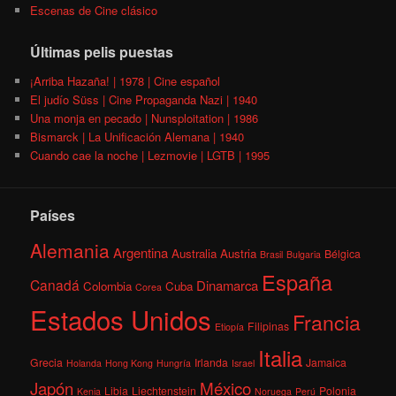
Escenas de Cine clásico
Últimas pelis puestas
¡Arriba Hazaña! | 1978 | Cine español
El judío Süss | Cine Propaganda Nazi | 1940
Una monja en pecado | Nunsploitation | 1986
Bismarck | La Unificación Alemana | 1940
Cuando cae la noche | Lezmovie | LGTB | 1995
Países
Alemania
Argentina
Australia
Austria
Bélgica
Brasil
Bulgaria
España
Canadá
Dinamarca
Colombia
Cuba
Corea
Estados Unidos
Francia
Filipinas
Etiopía
Italia
Grecia
Irlanda
Jamaica
Holanda
Hong Kong
Hungría
Israel
México
Japón
Libia
Liechtenstein
Polonia
Kenia
Noruega
Perú