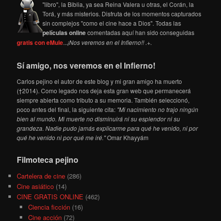
"libro", la Biblia, ya sea Reina Valera u otras, el Corán, la
Torá, y más misterios. Disfruta de los momentos capturados
sin complejos "como el cine hace a Dios". Todas las
películas online
comentadas aquí han sido conseguidas
gratis con eMule
...
¡Nos veremos en el Infierno!! .+.
Sí amigo, nos veremos en el Infierno!
Carlos pejino el autor de este blog y mi gran amigo ha muerto
(†2014). Como legado nos deja esta gran web que permanecerá
siempre abierta como tributo a su memoria. También seleccionó,
poco antes del final, la siguiente cita:
"Mi nacimiento no trajo ningún
bien al mundo. Mi muerte no disminuirá ni su esplendor ni su
grandeza. Nadie pudo jamás explicarme para qué he venido, ni por
qué he venido ni por qué me iré."
Omar Khayyám
Filmoteca pejino
Cartelera de cine
(286)
Cine asiático
(14)
CINE GRATIS ONLINE
(462)
Ciencia ficción
(16)
Cine acción
(72)