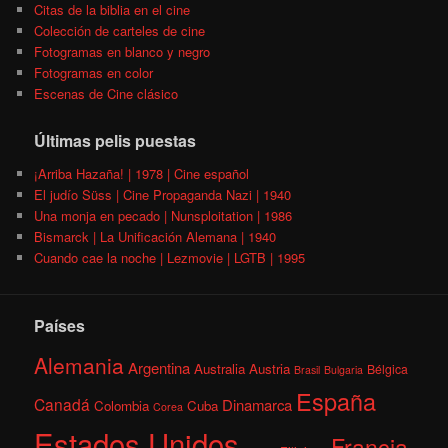
Citas de la biblia en el cine
Colección de carteles de cine
Fotogramas en blanco y negro
Fotogramas en color
Escenas de Cine clásico
Últimas pelis puestas
¡Arriba Hazaña! | 1978 | Cine español
El judío Süss | Cine Propaganda Nazi | 1940
Una monja en pecado | Nunsploitation | 1986
Bismarck | La Unificación Alemana | 1940
Cuando cae la noche | Lezmovie | LGTB | 1995
Países
Alemania
Argentina
Australia
Austria
Bélgica
Brasil
Bulgaria
España
Canadá
Dinamarca
Colombia
Cuba
Corea
Estados Unidos
Francia