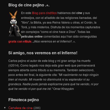
Blog de cine pejino .+.
En este
Blog para cinéfilos
hablamos del
cine
y sus
entresijos, con el añadido de las religiones llamadas, del
"libro", la Biblia, ya sea Reina Valera u otras, el Corán, la
Torá, y más misterios. Disfruta de los momentos capturados
sin complejos "como el cine hace a Dios". Todas las
películas online
comentadas aquí han sido conseguidas
gratis con eMule
...
¡Nos veremos en el Infierno!! .+.
Sí amigo, nos veremos en el Infierno!
Carlos pejino el autor de este blog y mi gran amigo ha muerto
(†2014). Como legado nos deja esta gran web que permanecerá
siempre abierta como tributo a su memoria. También seleccionó,
poco antes del final, la siguiente cita:
"Mi nacimiento no trajo ningún
bien al mundo. Mi muerte no disminuirá ni su esplendor ni su
grandeza. Nadie pudo jamás explicarme para qué he venido, ni por
qué he venido ni por qué me iré."
Omar Khayyám
Filmoteca pejino
Cartelera de cine
(286)