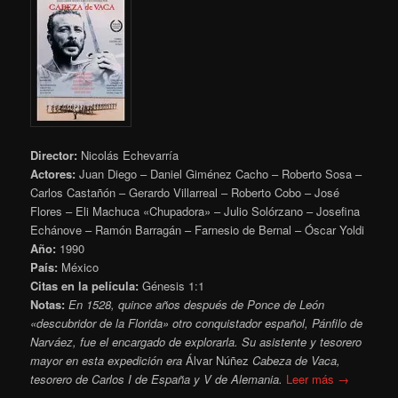
Director:
Nicolás Echevarría
Actores:
Juan Diego – Daniel Giménez Cacho – Roberto Sosa –
Carlos Castañón – Gerardo Villarreal – Roberto Cobo – José
Flores – Eli Machuca «Chupadora» – Julio Solórzano – Josefina
Echánove – Ramón Barragán – Farnesio de Bernal – Óscar Yoldi
Año:
1990
País:
México
Citas en la película:
Génesis 1:1
Notas:
En 1528, quince años después de Ponce de León
«descubridor de la Florida
» otro conquistador español, Pánfilo de
Narváez, fue el encargado de explorarla. Su asistente y tesorero
mayor en esta expedición era
Álvar Núñez
Cabeza de Vaca,
tesorero de Carlos I de España y V de Alemania.
Leer más →