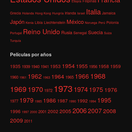
Filipinas
Etiopía
Italia
Grecia
Irlanda
Jamaica
Holanda
Hong Kong
Hungría
Israel
México
Japón
Libia
Liechtenstein
Polonia
Kenia
Noruega
Perú
Reino Unido
Suecia
Rusia
Senegal
Portugal
Suiza
Turquía
Películas por años
1954
1955
1935
1953
1958
1959
1939
1940
1941
1956
1968
1962
1966
1964
1960
1965
1961
1963
1973
1969
1970
1974
1975
1976
1972
1979
1995
1986
1987
1992
1977
1985
1990
1994
2006
2007
2008
2005
1996
2002
2001
1997
2000
2009
2011