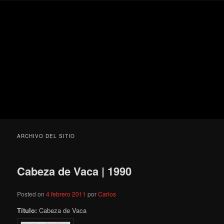
Ir
Ir
Secondary
Blog
al
al
menu
de
contenido
contenido
cine
Para todos los públicos
principal
secundario
pejino
Blog de cine pejino
ARCHIVO DEL SITIO
Cabeza de Vaca | 1990
Posted on
4 febrero 2011
por
Carlos
Título:
Cabeza de Vaca