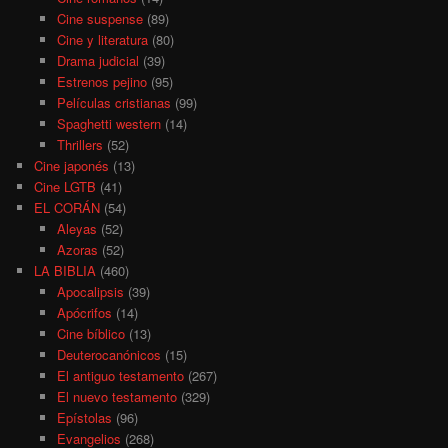
Cine suspense
(89)
Cine y literatura
(80)
Drama judicial
(39)
Estrenos pejino
(95)
Películas cristianas
(99)
Spaghetti western
(14)
Thrillers
(52)
Cine japonés
(13)
Cine LGTB
(41)
EL CORÁN
(54)
Aleyas
(52)
Azoras
(52)
LA BIBLIA
(460)
Apocalipsis
(39)
Apócrifos
(14)
Cine bíblico
(13)
Deuterocanónicos
(15)
El antiguo testamento
(267)
El nuevo testamento
(329)
Epístolas
(96)
Evangelios
(268)