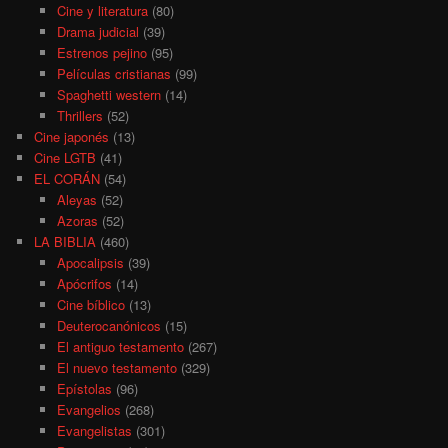
Cine y literatura
(80)
Drama judicial
(39)
Estrenos pejino
(95)
Películas cristianas
(99)
Spaghetti western
(14)
Thrillers
(52)
Cine japonés
(13)
Cine LGTB
(41)
EL CORÁN
(54)
Aleyas
(52)
Azoras
(52)
LA BIBLIA
(460)
Apocalipsis
(39)
Apócrifos
(14)
Cine bíblico
(13)
Deuterocanónicos
(15)
El antiguo testamento
(267)
El nuevo testamento
(329)
Epístolas
(96)
Evangelios
(268)
Evangelistas
(301)