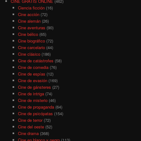
CINE GRATIS ONLINE
(462)
Ciencia ficción
(16)
Cine acción
(72)
Cine alemán
(26)
Cine aventuras
(90)
Cine bélico
(65)
Cine biográfico
(72)
Cine carcelario
(44)
Cine clásico
(186)
Cine de catástrofes
(58)
Cine de comedia
(76)
Cine de espías
(12)
Cine de evasión
(169)
Cine de gánsteres
(27)
Cine de intriga
(74)
Cine de misterio
(46)
Cine de propaganda
(64)
Cine de psicópatas
(154)
Cine de terror
(72)
Cine del oeste
(52)
Cine drama
(368)
Cine en blanco y negro
(113)