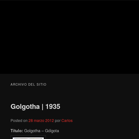
Ir
Ir
Secondary
Blog
al
al
menu
de
contenido
contenido
cine
Para todos los públicos
principal
secundario
pejino
Blog de cine pejino
ARCHIVO DEL SITIO
Golgotha | 1935
Posted on
28 marzo 2012
por
Carlos
Título:
Golgotha – Gólgota