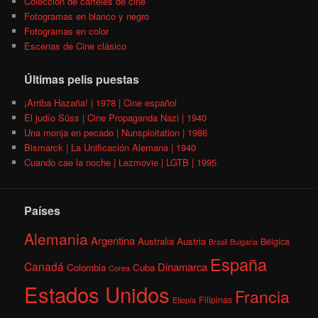
Colección de carteles de cine
Fotogramas en blanco y negro
Fotogramas en color
Escenas de Cine clásico
Últimas pelis puestas
¡Arriba Hazaña! | 1978 | Cine español
El judío Süss | Cine Propaganda Nazi | 1940
Una monja en pecado | Nunsploitation | 1986
Bismarck | La Unificación Alemana | 1940
Cuando cae la noche | Lezmovie | LGTB | 1995
Países
Alemania
Argentina
Australia
Austria
Bélgica
Brasil
Bulgaria
España
Canadá
Dinamarca
Colombia
Cuba
Corea
Estados Unidos
Francia
Filipinas
Etiopía