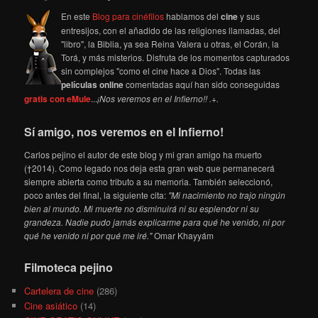
En este
Blog para cinéfilos
hablamos del
cine
y sus
entresijos, con el añadido de las religiones llamadas, del
"libro", la Biblia, ya sea Reina Valera u otras, el Corán, la
Torá, y más misterios. Disfruta de los momentos capturados
sin complejos "como el cine hace a Dios". Todas las
películas online
comentadas aquí han sido conseguidas
gratis con eMule
...
¡Nos veremos en el Infierno!! .+.
Sí amigo, nos veremos en el Infierno!
Carlos pejino el autor de este blog y mi gran amigo ha muerto
(†2014). Como legado nos deja esta gran web que permanecerá
siempre abierta como tributo a su memoria. También seleccionó,
poco antes del final, la siguiente cita:
"Mi nacimiento no trajo ningún
bien al mundo. Mi muerte no disminuirá ni su esplendor ni su
grandeza. Nadie pudo jamás explicarme para qué he venido, ni por
qué he venido ni por qué me iré."
Omar Khayyám
Filmoteca pejino
Cartelera de cine
(286)
Cine asiático
(14)