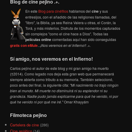
Blog de cine pejino .+.
En este
Blog para cinéfilos
hablamos del
cine
y sus
entresijos, con el añadido de las religiones llamadas, del
"libro", la Biblia, ya sea Reina Valera u otras, el Corán, la
Torá, y más misterios. Disfruta de los momentos capturados
sin complejos "como el cine hace a Dios". Todas las
películas online
comentadas aquí han sido conseguidas
gratis con eMule
...
¡Nos veremos en el Infierno!! .+.
Sí amigo, nos veremos en el Infierno!
Carlos pejino el autor de este blog y mi gran amigo ha muerto
(†2014). Como legado nos deja esta gran web que permanecerá
siempre abierta como tributo a su memoria. También seleccionó,
poco antes del final, la siguiente cita:
"Mi nacimiento no trajo ningún
bien al mundo. Mi muerte no disminuirá ni su esplendor ni su
grandeza. Nadie pudo jamás explicarme para qué he venido, ni por
qué he venido ni por qué me iré."
Omar Khayyám
Filmoteca pejino
Cartelera de cine
(286)
Cine asiático
(14)