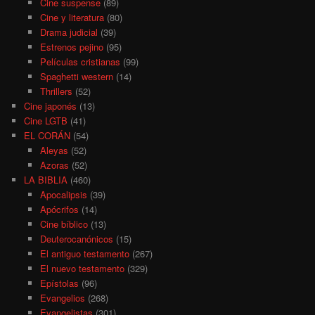
Cine suspense
(89)
Cine y literatura
(80)
Drama judicial
(39)
Estrenos pejino
(95)
Películas cristianas
(99)
Spaghetti western
(14)
Thrillers
(52)
Cine japonés
(13)
Cine LGTB
(41)
EL CORÁN
(54)
Aleyas
(52)
Azoras
(52)
LA BIBLIA
(460)
Apocalipsis
(39)
Apócrifos
(14)
Cine bíblico
(13)
Deuterocanónicos
(15)
El antiguo testamento
(267)
El nuevo testamento
(329)
Epístolas
(96)
Evangelios
(268)
Evangelistas
(301)