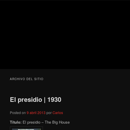
Ir
Ir
Secondary
Blog
al
al
menu
de
contenido
contenido
cine
Para todos los públicos
principal
secundario
pejino
Blog de cine pejino
ARCHIVO DEL SITIO
El presidio | 1930
Posted on
9 abril 2013
por
Carlos
Título:
El presidio – The Big House