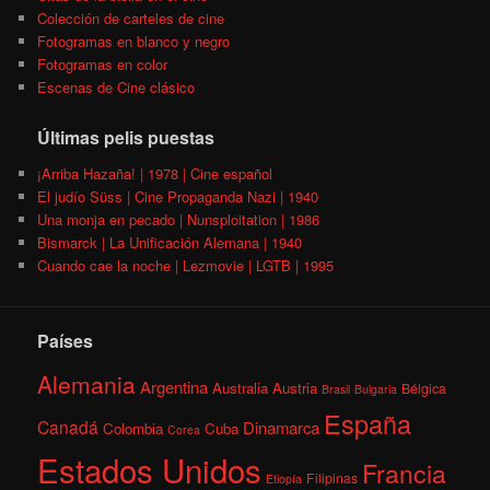
Colección de carteles de cine
Fotogramas en blanco y negro
Fotogramas en color
Escenas de Cine clásico
Últimas pelis puestas
¡Arriba Hazaña! | 1978 | Cine español
El judío Süss | Cine Propaganda Nazi | 1940
Una monja en pecado | Nunsploitation | 1986
Bismarck | La Unificación Alemana | 1940
Cuando cae la noche | Lezmovie | LGTB | 1995
Países
Alemania
Argentina
Australia
Austria
Bélgica
Brasil
Bulgaria
España
Canadá
Dinamarca
Colombia
Cuba
Corea
Estados Unidos
Francia
Filipinas
Etiopía