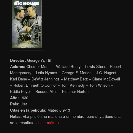
Director:
George W. Hill
Actores:
Chester Morris – Wallace Beery – Lewis Stone, -Robert
Montgomery – Leila Hyams – George F. Marion – J.C. Nugent –
Karl Dane – DeWitt Jennings – Matthew Betz – Claire McDowell
– Robert Emmett O’Connor – Tom Kennedy – Tom Wilson –
Eddie Foyer – Roscoe Ates – Fletcher Norton
Año:
1930
País:
Usa
Citas en la película:
Mateo 6:9-13
Notas: «
La prisión no mancha a un hombre, pero si ya tiene una,
se la resalta»…
Leer más →