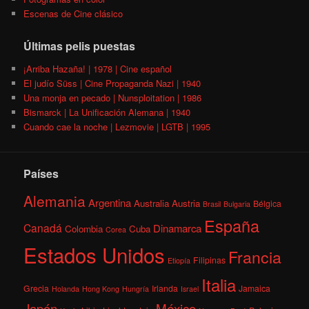
Escenas de Cine clásico
Últimas pelis puestas
¡Arriba Hazaña! | 1978 | Cine español
El judío Süss | Cine Propaganda Nazi | 1940
Una monja en pecado | Nunsploitation | 1986
Bismarck | La Unificación Alemana | 1940
Cuando cae la noche | Lezmovie | LGTB | 1995
Países
Alemania
Argentina
Australia
Austria
Bélgica
Brasil
Bulgaria
España
Canadá
Dinamarca
Colombia
Cuba
Corea
Estados Unidos
Francia
Filipinas
Etiopía
Italia
Grecia
Irlanda
Jamaica
Holanda
Hong Kong
Hungría
Israel
México
Japón