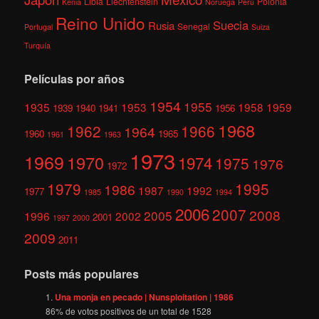
Libia
Liechtenstein
Polonia
Kenia
Noruega
Perú
Reino Unido
Suecia
Rusia
Senegal
Portugal
Suiza
Turquía
Películas por años
1954
1955
1935
1953
1958
1959
1939
1940
1941
1956
1968
1962
1966
1964
1960
1965
1961
1963
1973
1969
1970
1974
1975
1976
1972
1979
1995
1986
1987
1992
1977
1985
1990
1994
2006
2007
2008
2005
1996
2002
2001
1997
2000
2009
2011
Posts más populares
Una monja en pecado | Nunsploitation | 1986
86
% de votos positivos de un total de
1528