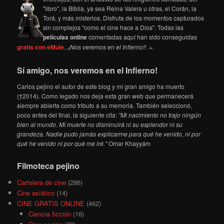
"libro", la Biblia, ya sea Reina Valera u otras, el Corán, la
Torá, y más misterios. Disfruta de los momentos capturados
sin complejos "como el cine hace a Dios". Todas las
películas online
comentadas aquí han sido conseguidas
gratis con eMule
...
¡Nos veremos en el Infierno!! .+.
Sí amigo, nos veremos en el Infierno!
Carlos pejino el autor de este blog y mi gran amigo ha muerto
(†2014). Como legado nos deja esta gran web que permanecerá
siempre abierta como tributo a su memoria. También seleccionó,
poco antes del final, la siguiente cita:
"Mi nacimiento no trajo ningún
bien al mundo. Mi muerte no disminuirá ni su esplendor ni su
grandeza. Nadie pudo jamás explicarme para qué he venido, ni por
qué he venido ni por qué me iré."
Omar Khayyám
Filmoteca pejino
Cartelera de cine
(286)
Cine asiático
(14)
CINE GRATIS ONLINE
(462)
Ciencia ficción
(16)