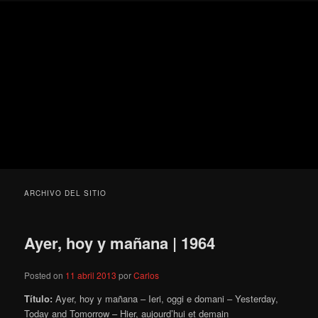
Ir
Ir
Secondary
Blog
al
al
menu
de
contenido
contenido
cine
Para todos los públicos
principal
secundario
pejino
Blog de cine pejino
ARCHIVO DEL SITIO
Ayer, hoy y mañana | 1964
Posted on
11 abril 2013
por
Carlos
Título:
Ayer, hoy y mañana – Ieri, oggi e domani – Yesterday,
Today and Tomorrow – Hier, aujourd’hui et demain