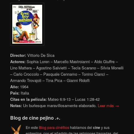
Director:
Vittorio De Sica
Actores:
Sophia Loren – Marcello Mastroianni – Aldo Giuffre –
Lino Mattera – Agostino Salvietti – Tecla Scarano – Silvia Monelli
– Carlo Croccolo – Pasquale Cennamo – Tonino Cianci –
Armando Trovajoli – Tina Pica – Gianni Ridolfi
Año:
1964
País:
Italia
Citas en la película:
Mateo 6:9-13 – Lucas 1:28-42
Notas:
Un burlesque maravillosamente elaborado.
Leer más →
Blog de cine pejino .+.
En este
Blog para cinéfilos
hablamos del
cine
y sus
entresijos, con el añadido de las religiones llamadas, del