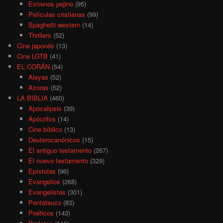
Estrenos pejino
(95)
Películas cristianas
(99)
Spaghetti western
(14)
Thrillers
(52)
Cine japonés
(13)
Cine LGTB
(41)
EL CORÁN
(54)
Aleyas
(52)
Azoras
(52)
LA BIBLIA
(460)
Apocalipsis
(39)
Apócrifos
(14)
Cine bíblico
(13)
Deuterocanónicos
(15)
El antiguo testamento
(267)
El nuevo testamento
(329)
Epístolas
(96)
Evangelios
(268)
Evangelistas
(301)
Pentateuco
(83)
Poéticos
(143)