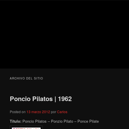
Ir
Ir
Secondary
Blog
al
al
menu
de
contenido
contenido
cine
Para todos los públicos
principal
secundario
pejino
Blog de cine pejino
ARCHIVO DEL SITIO
Poncio Pilatos | 1962
Posted on
13 marzo 2012
por
Carlos
Título:
Poncio Pilatos – Ponzio Pilato – Ponce Pilate