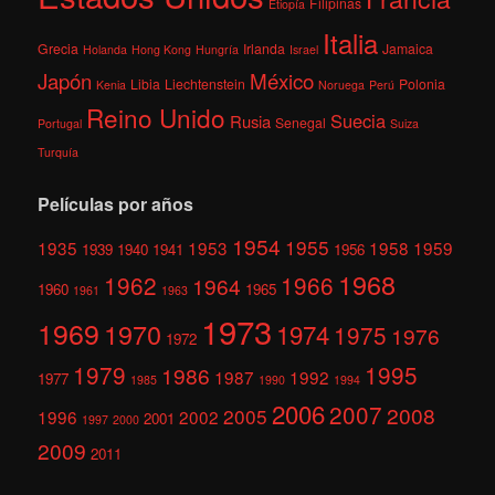
Filipinas
Etiopía
Italia
Grecia
Irlanda
Jamaica
Holanda
Hong Kong
Hungría
Israel
México
Japón
Libia
Liechtenstein
Polonia
Kenia
Noruega
Perú
Reino Unido
Suecia
Rusia
Senegal
Portugal
Suiza
Turquía
Películas por años
1954
1955
1935
1953
1958
1959
1939
1940
1941
1956
1968
1962
1966
1964
1960
1965
1961
1963
1973
1969
1970
1974
1975
1976
1972
1979
1995
1986
1987
1992
1977
1985
1990
1994
2006
2007
2008
2005
1996
2002
2001
1997
2000
2009
2011