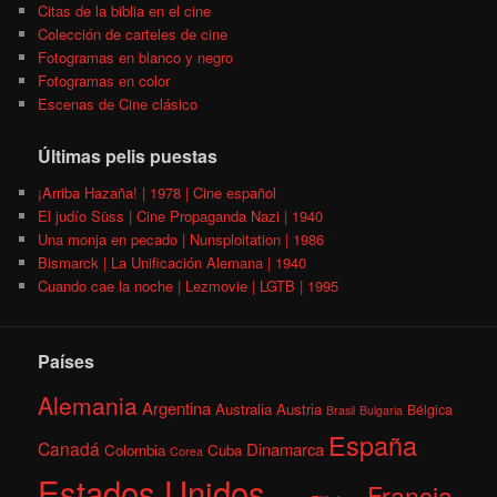
Citas de la biblia en el cine
Colección de carteles de cine
Fotogramas en blanco y negro
Fotogramas en color
Escenas de Cine clásico
Últimas pelis puestas
¡Arriba Hazaña! | 1978 | Cine español
El judío Süss | Cine Propaganda Nazi | 1940
Una monja en pecado | Nunsploitation | 1986
Bismarck | La Unificación Alemana | 1940
Cuando cae la noche | Lezmovie | LGTB | 1995
Países
Alemania
Argentina
Australia
Austria
Bélgica
Brasil
Bulgaria
España
Canadá
Dinamarca
Colombia
Cuba
Corea
Estados Unidos
Francia