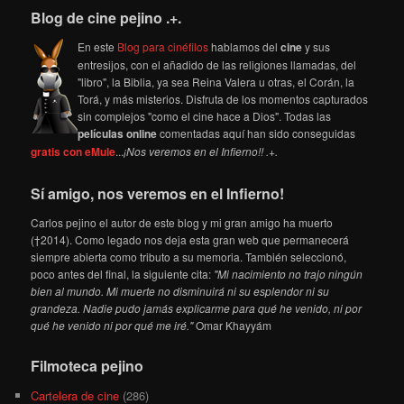
Blog de cine pejino .+.
En este
Blog para cinéfilos
hablamos del
cine
y sus
entresijos, con el añadido de las religiones llamadas, del
"libro", la Biblia, ya sea Reina Valera u otras, el Corán, la
Torá, y más misterios. Disfruta de los momentos capturados
sin complejos "como el cine hace a Dios". Todas las
películas online
comentadas aquí han sido conseguidas
gratis con eMule
...
¡Nos veremos en el Infierno!! .+.
Sí amigo, nos veremos en el Infierno!
Carlos pejino el autor de este blog y mi gran amigo ha muerto
(†2014). Como legado nos deja esta gran web que permanecerá
siempre abierta como tributo a su memoria. También seleccionó,
poco antes del final, la siguiente cita:
"Mi nacimiento no trajo ningún
bien al mundo. Mi muerte no disminuirá ni su esplendor ni su
grandeza. Nadie pudo jamás explicarme para qué he venido, ni por
qué he venido ni por qué me iré."
Omar Khayyám
Filmoteca pejino
Cartelera de cine
(286)