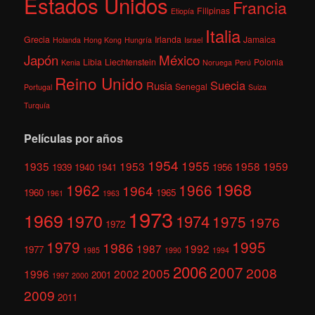
Estados Unidos
Francia
Filipinas
Etiopía
Italia
Grecia
Irlanda
Jamaica
Holanda
Hong Kong
Hungría
Israel
México
Japón
Libia
Liechtenstein
Polonia
Kenia
Noruega
Perú
Reino Unido
Suecia
Rusia
Senegal
Portugal
Suiza
Turquía
Películas por años
1954
1955
1935
1953
1958
1959
1939
1940
1941
1956
1968
1962
1966
1964
1960
1965
1961
1963
1973
1969
1970
1974
1975
1976
1972
1979
1995
1986
1987
1992
1977
1985
1990
1994
2006
2007
2008
2005
1996
2002
2001
1997
2000
2009
2011