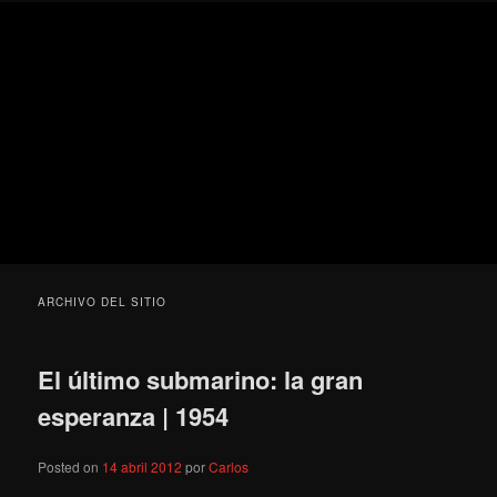
Ir
Ir
Secondary
Blog
al
al
menu
de
contenido
contenido
cine
Para todos los públicos
principal
secundario
pejino
Blog de cine pejino
ARCHIVO DEL SITIO
El último submarino: la gran
esperanza | 1954
Posted on
14 abril 2012
por
Carlos