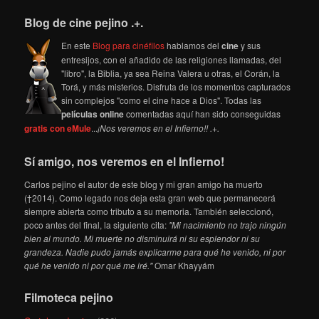
Blog de cine pejino .+.
En este
Blog para cinéfilos
hablamos del
cine
y sus
entresijos, con el añadido de las religiones llamadas, del
"libro", la Biblia, ya sea Reina Valera u otras, el Corán, la
Torá, y más misterios. Disfruta de los momentos capturados
sin complejos "como el cine hace a Dios". Todas las
películas online
comentadas aquí han sido conseguidas
gratis con eMule
...
¡Nos veremos en el Infierno!! .+.
Sí amigo, nos veremos en el Infierno!
Carlos pejino el autor de este blog y mi gran amigo ha muerto
(†2014). Como legado nos deja esta gran web que permanecerá
siempre abierta como tributo a su memoria. También seleccionó,
poco antes del final, la siguiente cita:
"Mi nacimiento no trajo ningún
bien al mundo. Mi muerte no disminuirá ni su esplendor ni su
grandeza. Nadie pudo jamás explicarme para qué he venido, ni por
qué he venido ni por qué me iré."
Omar Khayyám
Filmoteca pejino