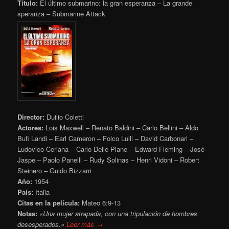
Título:
El último submarino: la gran esperanza – La grande
speranza – Submarine Attack
Director:
Duilio Coletti
Actores:
Lois Maxwell – Renato Baldini – Carlo Bellini – Aldo
Bufi Landi – Earl Cameron – Folco Lulli – David Carbonari –
Ludovico Ceriana – Carlo Delle Piane – Edward Fleming – José
Jaspe – Paolo Panelli – Rudy Solinas – Henri Vidoni – Robert
Steinero – Guido Bizzarri
Año:
1954
País:
Italia
Citas en la película:
Mateo 6:9-13
Notas:
«Una mujer atrapada, con una tripulación de hombres
desesperados.»
Leer más →