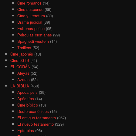
Cine romanos
(14)
Cine suspense
(89)
Cine y literatura
(80)
Drama judicial
(39)
Estrenos pejino
(95)
Películas cristianas
(99)
Spaghetti western
(14)
Thrillers
(52)
Cine japonés
(13)
Cine LGTB
(41)
EL CORÁN
(54)
Aleyas
(52)
Azoras
(52)
LA BIBLIA
(460)
Apocalipsis
(39)
Apócrifos
(14)
Cine bíblico
(13)
Deuterocanónicos
(15)
El antiguo testamento
(267)
El nuevo testamento
(329)
Epístolas
(96)