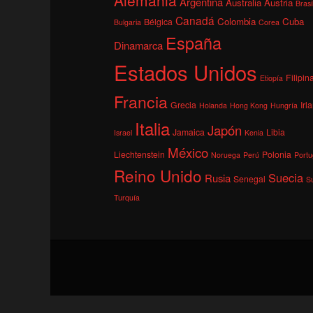
Argentina
Australia
Austria
Brasi
Canadá
Colombia
Cuba
Bélgica
Bulgaria
Corea
España
Dinamarca
Estados Unidos
Filipin
Etiopía
Francia
Grecia
Irl
Holanda
Hong Kong
Hungría
Italia
Japón
Jamaica
Libia
Israel
Kenia
México
Liechtenstein
Polonia
Noruega
Perú
Portu
Reino Unido
Suecia
Rusia
Senegal
S
Turquía