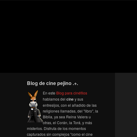
Blog de cine pejino .+.
En este
Blog para cinéfilos
hablamos del
cine
y sus
entresijos, con el añadido de las
religiones llamadas, del "libro", la
Biblia, ya sea Reina Valera u
otras, el Corán, la Torá, y más
misterios. Disfruta de los momentos
capturados sin complejos "como el cine