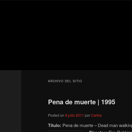
Ir
Ir
Secondary
al
al
menu
contenido
contenido
Para todos los públicos
principal
secundario
Blog de cine 
ARCHIVO DEL SITIO
Pena de muerte | 1995
Posted on
9 julio 2011
por
Carlos
Título:
Pena de muerte – Dead man walking