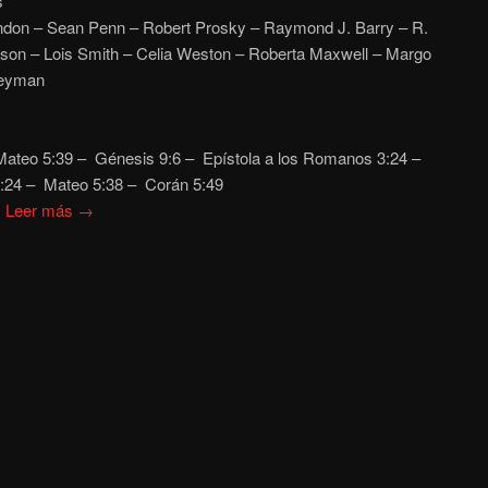
s
don – Sean Penn – Robert Prosky – Raymond J. Barry – R.
son – Lois Smith – Celia Weston – Roberta Maxwell – Margo
Heyman
ateo 5:39 – Génesis 9:6 – Epístola a los Romanos 3:24
–
:24
– Mateo 5:38
– Corán 5:49
…
Leer más →