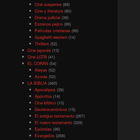
Cine suspense
(89)
Cine y literatura
(80)
Drama judicial
(39)
Estrenos pejino
(95)
Películas cristianas
(99)
Spaghetti western
(14)
Thrillers
(52)
Cine japonés
(13)
Cine LGTB
(41)
EL CORÁN
(54)
Aleyas
(52)
Azoras
(52)
LA BIBLIA
(460)
Apocalipsis
(39)
Apócrifos
(14)
Cine bíblico
(13)
Deuterocanónicos
(15)
El antiguo testamento
(267)
El nuevo testamento
(329)
Epístolas
(96)
Evangelios
(268)