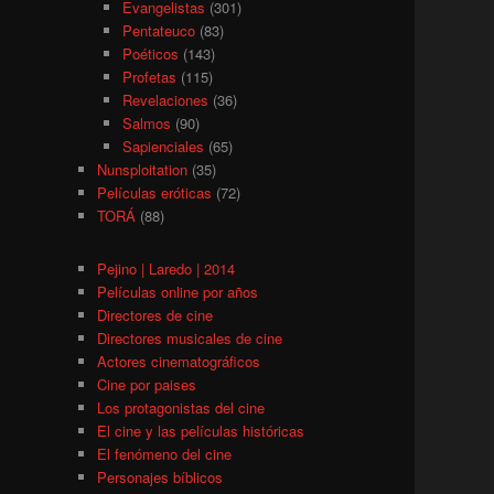
Evangelistas
(301)
Pentateuco
(83)
Poéticos
(143)
Profetas
(115)
Revelaciones
(36)
Salmos
(90)
Sapienciales
(65)
Nunsploitation
(35)
Películas eróticas
(72)
TORÁ
(88)
Pejino | Laredo | 2014
Películas online por años
Directores de cine
Directores musicales de cine
Actores cinematográficos
Cine por paises
Los protagonistas del cine
El cine y las películas históricas
El fenómeno del cine
Personajes bíblicos