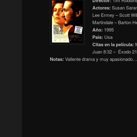
Director:
Tim Robbin
Actores:
Susan Saran
Lee Ermey – Scott Wil
Martindale – Barton 
Año:
1995
País:
Usa
Citas en la película:
M
Juan
8:32 – Éxodo 21
Notas:
Valiente drama y muy apasionado