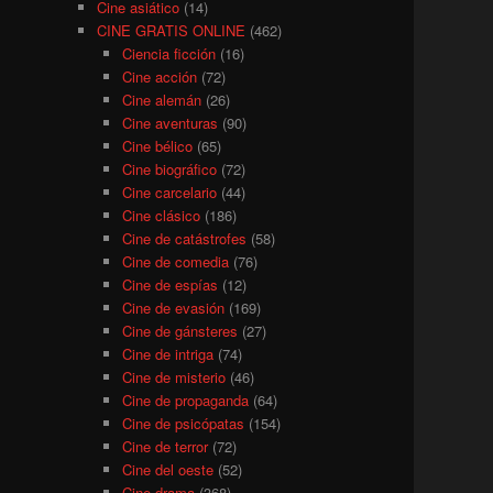
Cine asiático
(14)
CINE GRATIS ONLINE
(462)
Ciencia ficción
(16)
Cine acción
(72)
Cine alemán
(26)
Cine aventuras
(90)
Cine bélico
(65)
Cine biográfico
(72)
Cine carcelario
(44)
Cine clásico
(186)
Cine de catástrofes
(58)
Cine de comedia
(76)
Cine de espías
(12)
Cine de evasión
(169)
Cine de gánsteres
(27)
Cine de intriga
(74)
Cine de misterio
(46)
Cine de propaganda
(64)
Cine de psicópatas
(154)
Cine de terror
(72)
Cine del oeste
(52)
Cine drama
(368)