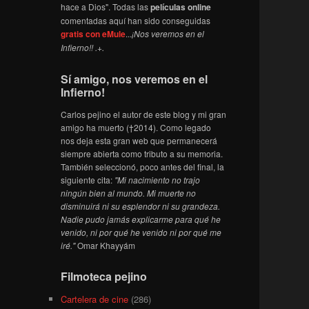
hace a Dios". Todas las
películas online
comentadas aquí han sido conseguidas
gratis con eMule
...
¡Nos veremos en el
Infierno!! .+.
Sí amigo, nos veremos en el
Infierno!
Carlos pejino el autor de este blog y mi gran
amigo ha muerto (†2014). Como legado
nos deja esta gran web que permanecerá
siempre abierta como tributo a su memoria.
También seleccionó, poco antes del final, la
siguiente cita:
"Mi nacimiento no trajo
ningún bien al mundo. Mi muerte no
disminuirá ni su esplendor ni su grandeza.
Nadie pudo jamás explicarme para qué he
venido, ni por qué he venido ni por qué me
iré."
Omar Khayyám
Filmoteca pejino
Cartelera de cine
(286)