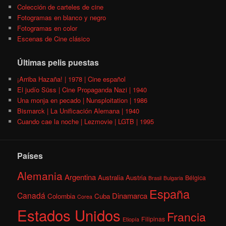
Colección de carteles de cine
Fotogramas en blanco y negro
Fotogramas en color
Escenas de Cine clásico
Últimas pelis puestas
¡Arriba Hazaña! | 1978 | Cine español
El judío Süss | Cine Propaganda Nazi | 1940
Una monja en pecado | Nunsploitation | 1986
Bismarck | La Unificación Alemana | 1940
Cuando cae la noche | Lezmovie | LGTB | 1995
Países
Alemania
Argentina
Australia
Austria
Bélgica
Brasil
Bulgaria
España
Canadá
Dinamarca
Colombia
Cuba
Corea
Estados Unidos
Francia
Filipinas
Etiopía