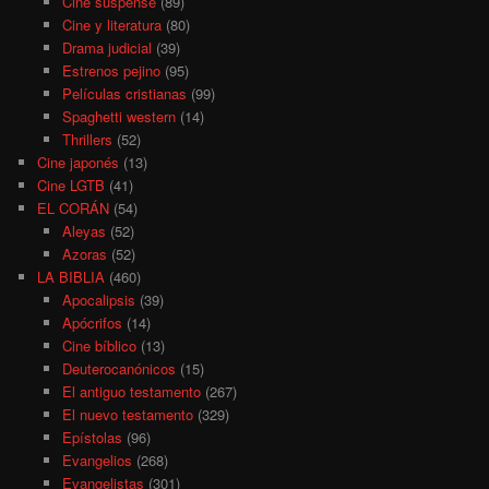
Cine suspense
(89)
Cine y literatura
(80)
Drama judicial
(39)
Estrenos pejino
(95)
Películas cristianas
(99)
Spaghetti western
(14)
Thrillers
(52)
Cine japonés
(13)
Cine LGTB
(41)
EL CORÁN
(54)
Aleyas
(52)
Azoras
(52)
LA BIBLIA
(460)
Apocalipsis
(39)
Apócrifos
(14)
Cine bíblico
(13)
Deuterocanónicos
(15)
El antiguo testamento
(267)
El nuevo testamento
(329)
Epístolas
(96)
Evangelios
(268)
Evangelistas
(301)