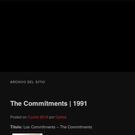
Ir
Ir
Secondary
Blog
al
al
menu
de
contenido
contenido
cine
Para todos los públicos
principal
secundario
pejino
Blog de cine pejino
ARCHIVO DEL SITIO
The Commitments | 1991
Posted on
3 junio 2010
por
Carlos
Título:
Los Commitments – The Commitments