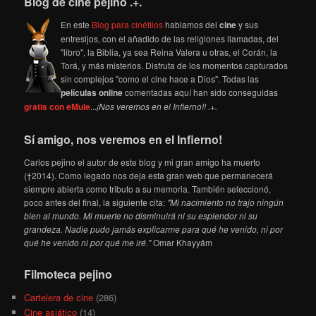
Blog de cine pejino .+.
En este
Blog para cinéfilos
hablamos del
cine
y sus
entresijos, con el añadido de las religiones llamadas, del
"libro", la Biblia, ya sea Reina Valera u otras, el Corán, la
Torá, y más misterios. Disfruta de los momentos capturados
sin complejos "como el cine hace a Dios". Todas las
películas online
comentadas aquí han sido conseguidas
gratis con eMule
...
¡Nos veremos en el Infierno!! .+.
Sí amigo, nos veremos en el Infierno!
Carlos pejino el autor de este blog y mi gran amigo ha muerto
(†2014). Como legado nos deja esta gran web que permanecerá
siempre abierta como tributo a su memoria. También seleccionó,
poco antes del final, la siguiente cita:
"Mi nacimiento no trajo ningún
bien al mundo. Mi muerte no disminuirá ni su esplendor ni su
grandeza. Nadie pudo jamás explicarme para qué he venido, ni por
qué he venido ni por qué me iré."
Omar Khayyám
Filmoteca pejino
Cartelera de cine
(286)
Cine asiático
(14)