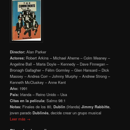
Director:
Alan Parker
Actores:
Robert Arkins – Michael Aherne – Colm Meaney –
Angeline Ball – Maria Doyle – Kennedy – Dave Finnegan –
Bronagh Gallagher – Félim Gormley – Glen Hansard – Dick
Massey – Andrea Corr – Johnny Murphy – Andrew Strong –
Kenneth McCluskey – Anne Kent
Año:
1991
País:
Irlanda – Reino Unido – Usa
Citas en la película:
Salmo 98:1
Notas:
Finales de los 80,
Dublín
(Irlanda)
Jimmy Rabbitte
,
joven parado
Dublinés
, decide crear un grupo musical
Leer más →