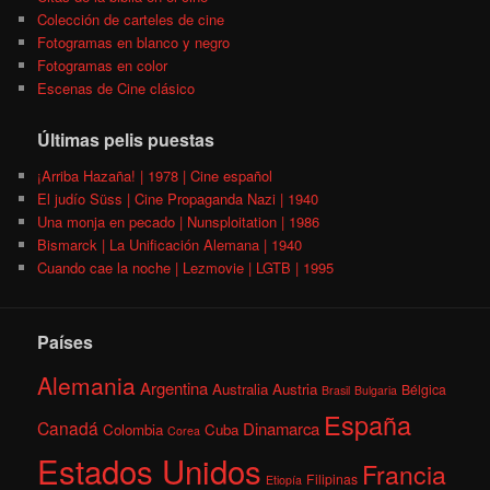
Colección de carteles de cine
Fotogramas en blanco y negro
Fotogramas en color
Escenas de Cine clásico
Últimas pelis puestas
¡Arriba Hazaña! | 1978 | Cine español
El judío Süss | Cine Propaganda Nazi | 1940
Una monja en pecado | Nunsploitation | 1986
Bismarck | La Unificación Alemana | 1940
Cuando cae la noche | Lezmovie | LGTB | 1995
Países
Alemania
Argentina
Australia
Austria
Bélgica
Brasil
Bulgaria
España
Canadá
Dinamarca
Colombia
Cuba
Corea
Estados Unidos
Francia
Filipinas
Etiopía