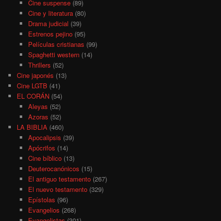
Cine suspense
(89)
Cine y literatura
(80)
Drama judicial
(39)
Estrenos pejino
(95)
Películas cristianas
(99)
Spaghetti western
(14)
Thrillers
(52)
Cine japonés
(13)
Cine LGTB
(41)
EL CORÁN
(54)
Aleyas
(52)
Azoras
(52)
LA BIBLIA
(460)
Apocalipsis
(39)
Apócrifos
(14)
Cine bíblico
(13)
Deuterocanónicos
(15)
El antiguo testamento
(267)
El nuevo testamento
(329)
Epístolas
(96)
Evangelios
(268)
Evangelistas
(301)