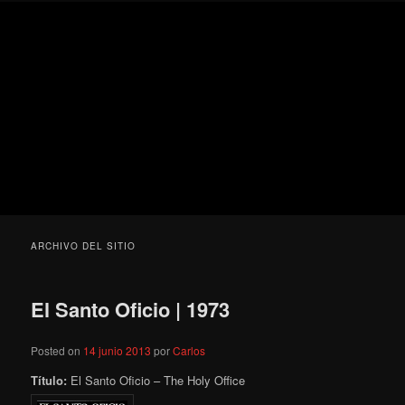
Ir
Ir
Secondary
Blog
al
al
menu
de
contenido
contenido
cine
Para todos los públicos
principal
secundario
pejino
Blog de cine pejino
ARCHIVO DEL SITIO
El Santo Oficio | 1973
Posted on
14 junio 2013
por
Carlos
Título:
El Santo Oficio – The Holy Office