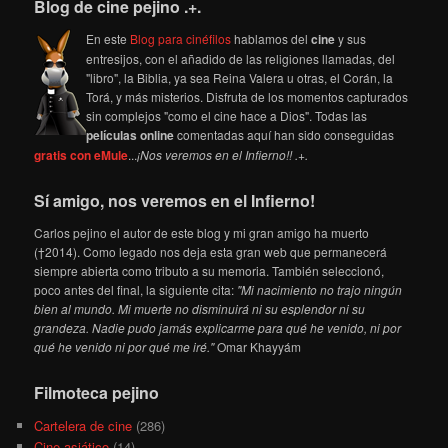
Blog de cine pejino .+.
En este
Blog para cinéfilos
hablamos del
cine
y sus
entresijos, con el añadido de las religiones llamadas, del
"libro", la Biblia, ya sea Reina Valera u otras, el Corán, la
Torá, y más misterios. Disfruta de los momentos capturados
sin complejos "como el cine hace a Dios". Todas las
películas online
comentadas aquí han sido conseguidas
gratis con eMule
...
¡Nos veremos en el Infierno!! .+.
Sí amigo, nos veremos en el Infierno!
Carlos pejino el autor de este blog y mi gran amigo ha muerto
(†2014). Como legado nos deja esta gran web que permanecerá
siempre abierta como tributo a su memoria. También seleccionó,
poco antes del final, la siguiente cita:
"Mi nacimiento no trajo ningún
bien al mundo. Mi muerte no disminuirá ni su esplendor ni su
grandeza. Nadie pudo jamás explicarme para qué he venido, ni por
qué he venido ni por qué me iré."
Omar Khayyám
Filmoteca pejino
Cartelera de cine
(286)
Cine asiático
(14)