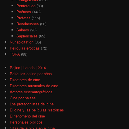
Pentateuco
(83)
Poéticos
(143)
Profetas
(115)
Revelaciones
(36)
Salmos
(90)
Sapienciales
(65)
Nunsploitation
(35)
Películas eróticas
(72)
TORÁ
(88)
Pejino | Laredo | 2014
Películas online por años
Directores de cine
Directores musicales de cine
Actores cinematográficos
Cine por paises
Los protagonistas del cine
El cine y las películas históricas
El fenómeno del cine
Personajes bíblicos
Citas de la biblia en el cine