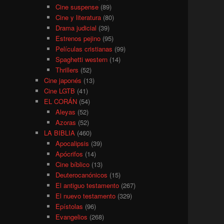
Cine suspense
(89)
Cine y literatura
(80)
Drama judicial
(39)
Estrenos pejino
(95)
Películas cristianas
(99)
Spaghetti western
(14)
Thrillers
(52)
Cine japonés
(13)
Cine LGTB
(41)
EL CORÁN
(54)
Aleyas
(52)
Azoras
(52)
LA BIBLIA
(460)
Apocalipsis
(39)
Apócrifos
(14)
Cine bíblico
(13)
Deuterocanónicos
(15)
El antiguo testamento
(267)
El nuevo testamento
(329)
Epístolas
(96)
Evangelios
(268)