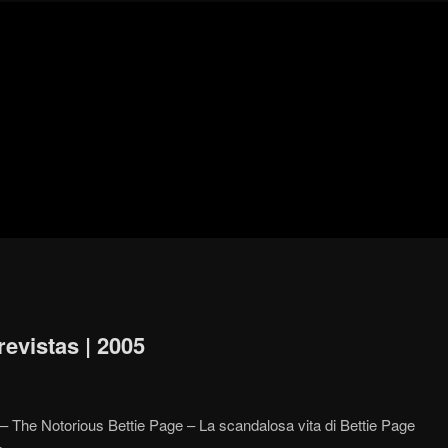
Blog
de
cine
pejino
pejino
revistas | 2005
s – The Notorious Bettie Page – La scandalosa vita di Bettie Page