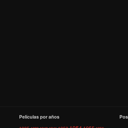
Películas por años
Pos
1954
1955
1935
1953