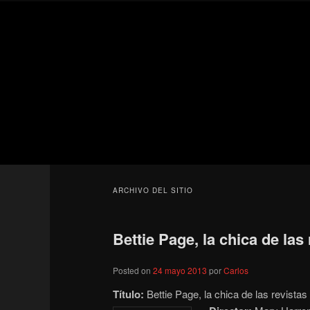
Ir
Ir
Secondary
al
al
menu
contenido
contenido
Para todos los públicos
principal
secundario
Blog de cine 
ARCHIVO DEL SITIO
Bettie Page, la chica de las 
Posted on
24 mayo 2013
por
Carlos
Título:
Bettie Page, la chica de las revista