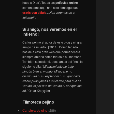
hace a Dios". Todas las
películas online
comentadas aquí han sido conseguidas
gratis con eMule
...
¡Nos veremos en el
Infierno!! .+.
Sí amigo, nos veremos en el
Infierno!
Carlos pejino el autor de este blog y mi gran
amigo ha muerto (†2014). Como legado
nos deja esta gran web que permanecerá
siempre abierta como tributo a su memoria.
También seleccionó, poco antes del final, la
siguiente cita:
"Mi nacimiento no trajo
ningún bien al mundo. Mi muerte no
disminuirá ni su esplendor ni su grandeza.
Nadie pudo jamás explicarme para qué he
venido, ni por qué he venido ni por qué me
iré."
Omar Khayyám
Filmoteca pejino
Cartelera de cine
(286)