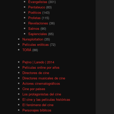
Evangelistas
(301)
Pentateuco
(83)
Poéticos
(143)
Profetas
(115)
Revelaciones
(36)
Salmos
(90)
Sapienciales
(65)
Nunsploitation
(35)
Películas eróticas
(72)
TORÁ
(88)
Pejino | Laredo | 2014
Películas online por años
Directores de cine
Directores musicales de cine
Actores cinematográficos
Cine por paises
Los protagonistas del cine
El cine y las películas históricas
El fenómeno del cine
Personajes bíblicos