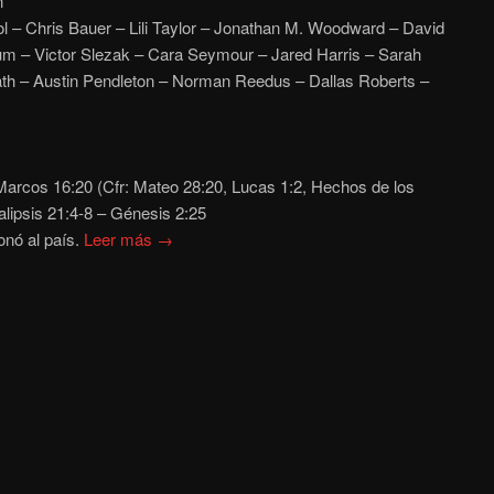
n
 – Chris Bauer – Lili Taylor – Jonathan M. Woodward – David
lum – Victor Slezak – Cara Seymour – Jared Harris – Sarah
th – Austin Pendleton – Norman Reedus – Dallas Roberts –
arcos 16:20 (Cfr: Mateo 28:20, Lucas 1:2, Hechos de los
alipsis 21:4-8 – Génesis 2:25
onó al país.
Leer más →