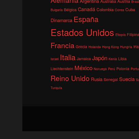
Argentina
Australia
Austria
Brasi
Canadá
Colombia
Cuba
Bélgica
Bulgaria
Corea
España
Dinamarca
Estados Unidos
Filipin
Etiopía
Francia
Grecia
Irl
Holanda
Hong Kong
Hungría
Italia
Japón
Jamaica
Libia
Israel
Kenia
México
Liechtenstein
Polonia
Noruega
Perú
Portu
Reino Unido
Suecia
Rusia
Senegal
S
Turquía