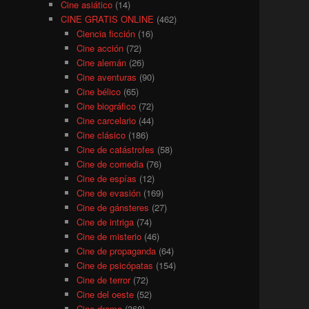
Cine asiático
(14)
CINE GRATIS ONLINE
(462)
Ciencia ficción
(16)
Cine acción
(72)
Cine alemán
(26)
Cine aventuras
(90)
Cine bélico
(65)
Cine biográfico
(72)
Cine carcelario
(44)
Cine clásico
(186)
Cine de catástrofes
(58)
Cine de comedia
(76)
Cine de espías
(12)
Cine de evasión
(169)
Cine de gánsteres
(27)
Cine de intriga
(74)
Cine de misterio
(46)
Cine de propaganda
(64)
Cine de psicópatas
(154)
Cine de terror
(72)
Cine del oeste
(52)
Cine drama
(368)