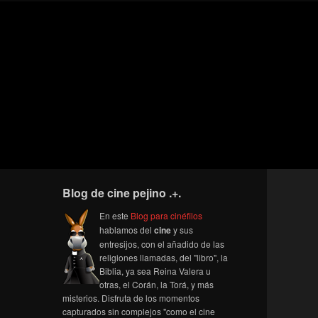
Blog de cine pejino .+.
En este
Blog para cinéfilos
hablamos del
cine
y sus
entresijos, con el añadido de las
religiones llamadas, del "libro", la
Biblia, ya sea Reina Valera u
otras, el Corán, la Torá, y más
misterios. Disfruta de los momentos
capturados sin complejos "como el cine