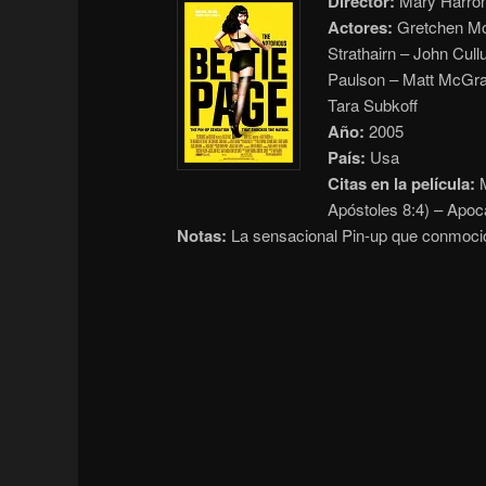
Director:
Mary Harro
Actores:
Gretchen Mol
Strathairn – John Cul
Paulson – Matt McGra
Tara Subkoff
Año:
2005
País:
Usa
Citas en la película:
M
Apóstoles 8:4) – Apoc
Notas:
La sensacional Pin-up que conmoci