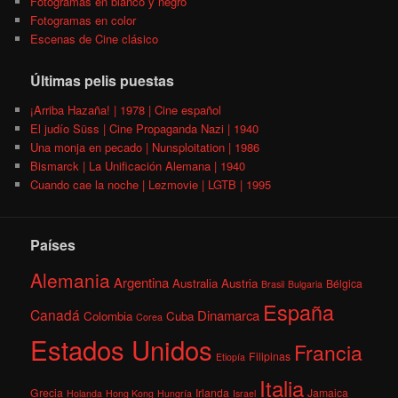
Fotogramas en blanco y negro
Fotogramas en color
Escenas de Cine clásico
Últimas pelis puestas
¡Arriba Hazaña! | 1978 | Cine español
El judío Süss | Cine Propaganda Nazi | 1940
Una monja en pecado | Nunsploitation | 1986
Bismarck | La Unificación Alemana | 1940
Cuando cae la noche | Lezmovie | LGTB | 1995
Países
Alemania
Argentina
Australia
Austria
Bélgica
Brasil
Bulgaria
España
Canadá
Dinamarca
Colombia
Cuba
Corea
Estados Unidos
Francia
Filipinas
Etiopía
Italia
Grecia
Irlanda
Jamaica
Holanda
Hong Kong
Hungría
Israel