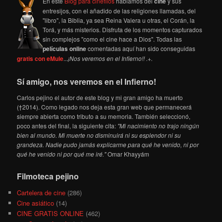
En este
Blog para cinéfilos
hablamos del
cine
y sus
entresijos, con el añadido de las religiones llamadas, del
"libro", la Biblia, ya sea Reina Valera u otras, el Corán, la
Torá, y más misterios. Disfruta de los momentos capturados
sin complejos "como el cine hace a Dios". Todas las
películas online
comentadas aquí han sido conseguidas
gratis con eMule
...
¡Nos veremos en el Infierno!! .+.
Sí amigo, nos veremos en el Infierno!
Carlos pejino el autor de este blog y mi gran amigo ha muerto
(†2014). Como legado nos deja esta gran web que permanecerá
siempre abierta como tributo a su memoria. También seleccionó,
poco antes del final, la siguiente cita:
"Mi nacimiento no trajo ningún
bien al mundo. Mi muerte no disminuirá ni su esplendor ni su
grandeza. Nadie pudo jamás explicarme para qué he venido, ni por
qué he venido ni por qué me iré."
Omar Khayyám
Filmoteca pejino
Cartelera de cine
(286)
Cine asiático
(14)
CINE GRATIS ONLINE
(462)