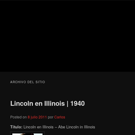
Ir
Ir
Secondary
Blog
al
al
menu
de
contenido
contenido
cine
Para todos los públicos
principal
secundario
pejino
Blog de cine pejino
ARCHIVO DEL SITIO
Lincoln en Illinois | 1940
Posted on
8 julio 2011
por
Carlos
Título:
Lincoln en Illinois – Abe Lincoln in Illinois