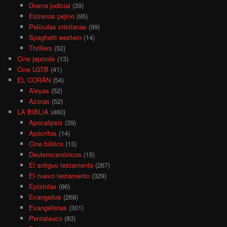
Drama judicial
(39)
Estrenos pejino
(95)
Películas cristianas
(99)
Spaghetti western
(14)
Thrillers
(52)
Cine japonés
(13)
Cine LGTB
(41)
EL CORÁN
(54)
Aleyas
(52)
Azoras
(52)
LA BIBLIA
(460)
Apocalipsis
(39)
Apócrifos
(14)
Cine bíblico
(13)
Deuterocanónicos
(15)
El antiguo testamento
(267)
El nuevo testamento
(329)
Epístolas
(96)
Evangelios
(268)
Evangelistas
(301)
Pentateuco
(83)