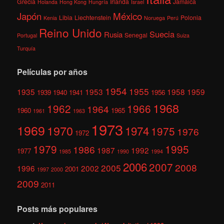
Grecia
Irlanda
Jamaica
Holanda
Hong Kong
Hungría
Israel
México
Japón
Libia
Liechtenstein
Polonia
Kenia
Noruega
Perú
Reino Unido
Suecia
Rusia
Senegal
Portugal
Suiza
Turquía
Películas por años
1954
1955
1935
1953
1958
1959
1939
1940
1941
1956
1968
1962
1966
1964
1960
1965
1961
1963
1973
1969
1970
1974
1975
1976
1972
1979
1995
1986
1987
1992
1977
1985
1990
1994
2006
2007
2008
2005
1996
2002
2001
1997
2000
2009
2011
Posts más populares