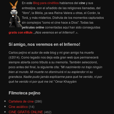
En este
Blog para cinéfilos
hablamos del
cine
y sus
entresijos, con el añadido de las religiones llamadas, del
"libro", la Biblia, ya sea Reina Valera u otras, el Corán, la
Torá, y más misterios. Disfruta de los momentos capturados
sin complejos "como el cine hace a Dios". Todas las
películas online
comentadas aquí han sido conseguidas
gratis con eMule
...
¡Nos veremos en el Infierno!! .+.
Sí amigo, nos veremos en el Infierno!
Carlos pejino el autor de este blog y mi gran amigo ha muerto
(†2014). Como legado nos deja esta gran web que permanecerá
siempre abierta como tributo a su memoria. También seleccionó,
poco antes del final, la siguiente cita:
"Mi nacimiento no trajo ningún
bien al mundo. Mi muerte no disminuirá ni su esplendor ni su
grandeza. Nadie pudo jamás explicarme para qué he venido, ni por
qué he venido ni por qué me iré."
Omar Khayyám
Filmoteca pejino
Cartelera de cine
(286)
Cine asiático
(14)
CINE GRATIS ONLINE
(462)