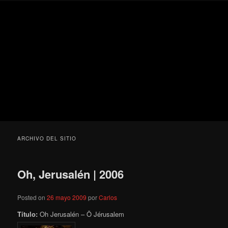
Ir
Ir
Secondary
Blog
al
al
menu
de
contenido
contenido
cine
Para todos los públicos
principal
secundario
pejino
Blog de cine pejino
ARCHIVO DEL SITIO
Oh, Jerusalén | 2006
Posted on
26 mayo 2009
por
Carlos
Título:
Oh Jerusalén – Ö Jérusalem