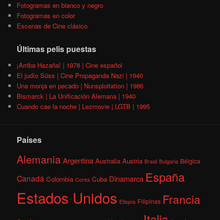
Fotogramas en blanco y negro
Fotogramas en color
Escenas de Cine clásico
Últimas pelis puestas
¡Arriba Hazaña! | 1978 | Cine español
El judío Süss | Cine Propaganda Nazi | 1940
Una monja en pecado | Nunsploitation | 1986
Bismarck | La Unificación Alemana | 1940
Cuando cae la noche | Lezmovie | LGTB | 1995
Países
Alemania
Argentina
Australia
Austria
Bélgica
Brasil
Bulgaria
España
Canadá
Dinamarca
Colombia
Cuba
Corea
Estados Unidos
Francia
Filipinas
Etiopía
Italia