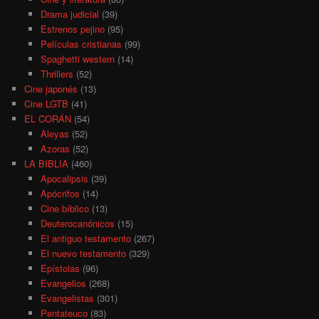
Drama judicial
(39)
Estrenos pejino
(95)
Películas cristianas
(99)
Spaghetti western
(14)
Thrillers
(52)
Cine japonés
(13)
Cine LGTB
(41)
EL CORÁN
(54)
Aleyas
(52)
Azoras
(52)
LA BIBLIA
(460)
Apocalipsis
(39)
Apócrifos
(14)
Cine bíblico
(13)
Deuterocanónicos
(15)
El antiguo testamento
(267)
El nuevo testamento
(329)
Epístolas
(96)
Evangelios
(268)
Evangelistas
(301)
Pentateuco
(83)