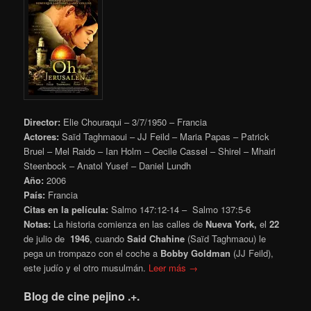
Director:
Elie Chouraqui – 3/7/1950 – Francia
Actores:
Saïd Taghmaoui – JJ Feild – Maria Papas – Patrick
Bruel – Mel Raido – Ian Holm – Cecile Cassel – Shirel – Mhairi
Steenbock – Anatol Yusef – Daniel Lundh
Año:
2006
País:
Francia
Citas en la película:
Salmo 147:12-14 – Salmo 137:5-6
Notas:
La historia comienza en las calles de
Nueva York,
el
22
de julio de
1946
, cuando
Said Chahine
(Saïd Taghmaou) le
pega un trompazo con el coche a
Bobby Goldman
(JJ Feild),
este judío y el otro musulmán.
Leer más →
Blog de cine pejino .+.