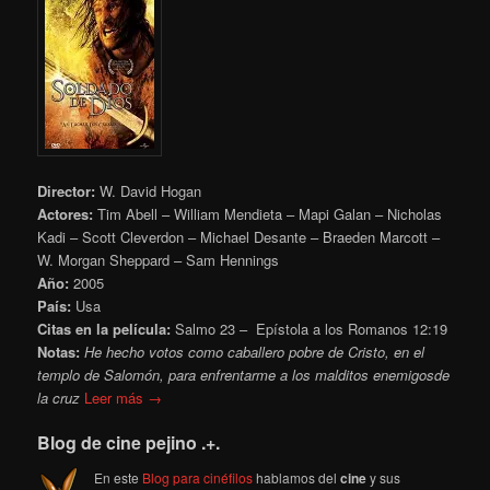
Director:
W. David Hogan
Actores:
Tim Abell – William Mendieta – Mapi Galan – Nicholas
Kadi – Scott Cleverdon – Michael Desante – Braeden Marcott –
W. Morgan Sheppard – Sam Hennings
Año:
2005
País:
Usa
Citas en la película:
Salmo 23 – Epístola a los Romanos 12:19
Notas:
He hecho votos como caballero pobre de Cristo, en el
templo de Salomón, para enfrentarme a los malditos enemigosde
la cruz
Leer más →
Blog de cine pejino .+.
En este
Blog para cinéfilos
hablamos del
cine
y sus