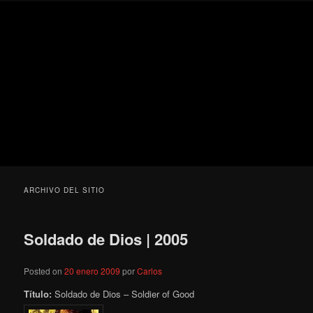
Ir
Ir
Secondary
Blog
al
al
menu
de
contenido
contenido
cine
Para todos los públicos
principal
secundario
pejino
Blog de cine pejino
ARCHIVO DEL SITIO
Soldado de Dios | 2005
Posted on
20 enero 2009
por
Carlos
Título:
Soldado de Dios – Soldier of Good