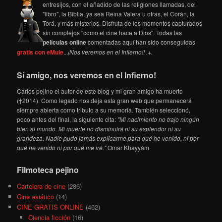
entresijos, con el añadido de las religiones llamadas, del
"libro", la Biblia, ya sea Reina Valera u otras, el Corán, la
Torá, y más misterios. Disfruta de los momentos capturados
sin complejos "como el cine hace a Dios". Todas las
películas online
comentadas aquí han sido conseguidas
gratis con eMule
...
¡Nos veremos en el Infierno!! .+.
Sí amigo, nos veremos en el Infierno!
Carlos pejino el autor de este blog y mi gran amigo ha muerto
(†2014). Como legado nos deja esta gran web que permanecerá
siempre abierta como tributo a su memoria. También seleccionó,
poco antes del final, la siguiente cita:
"Mi nacimiento no trajo ningún
bien al mundo. Mi muerte no disminuirá ni su esplendor ni su
grandeza. Nadie pudo jamás explicarme para qué he venido, ni por
qué he venido ni por qué me iré."
Omar Khayyám
Filmoteca pejino
Cartelera de cine
(286)
Cine asiático
(14)
CINE GRATIS ONLINE
(462)
Ciencia ficción
(16)