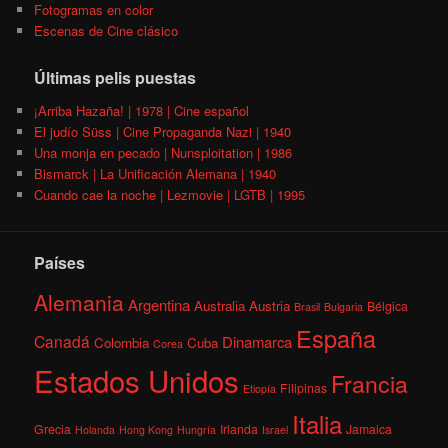
Fotogramas en color
Escenas de Cine clásico
Últimas pelis puestas
¡Arriba Hazaña! | 1978 | Cine español
El judío Süss | Cine Propaganda Nazi | 1940
Una monja en pecado | Nunsploitation | 1986
Bismarck | La Unificación Alemana | 1940
Cuando cae la noche | Lezmovie | LGTB | 1995
Países
Alemania
Argentina
Australia
Austria
Bélgica
Brasil
Bulgaria
España
Canadá
Dinamarca
Colombia
Cuba
Corea
Estados Unidos
Francia
Filipinas
Etiopía
Italia
Grecia
Irlanda
Jamaica
Holanda
Hong Kong
Hungría
Israel