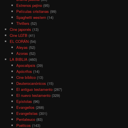
Estrenos pejino
(95)
Películas cristianas
(99)
Spaghetti western
(14)
Thrillers
(52)
Cine japonés
(13)
Cine LGTB
(41)
EL CORÁN
(54)
Aleyas
(52)
Azoras
(52)
LA BIBLIA
(460)
Apocalipsis
(39)
Apócrifos
(14)
Cine bíblico
(13)
Deuterocanónicos
(15)
El antiguo testamento
(267)
El nuevo testamento
(329)
Epístolas
(96)
Evangelios
(268)
Evangelistas
(301)
Pentateuco
(83)
Poéticos
(143)