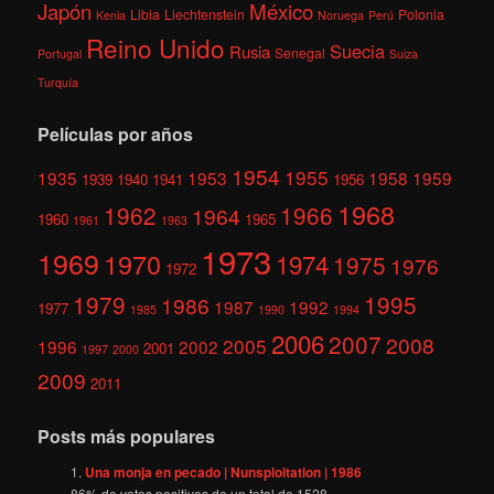
México
Japón
Libia
Liechtenstein
Polonia
Kenia
Noruega
Perú
Reino Unido
Suecia
Rusia
Senegal
Portugal
Suiza
Turquía
Películas por años
1954
1955
1935
1953
1958
1959
1939
1940
1941
1956
1968
1962
1966
1964
1960
1965
1961
1963
1973
1969
1970
1974
1975
1976
1972
1979
1995
1986
1987
1992
1977
1985
1990
1994
2006
2007
2008
2005
1996
2002
2001
1997
2000
2009
2011
Posts más populares
Una monja en pecado | Nunsploitation | 1986
86
% de votos positivos de un total de
1528