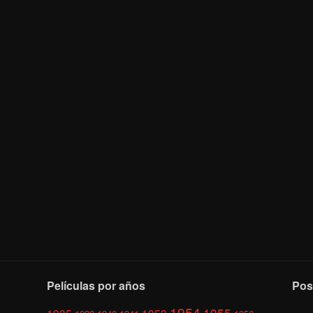
Películas por años
Pos
1954
1955
1935
1953