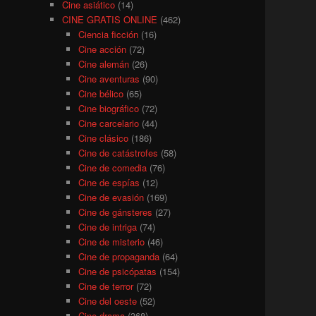
Cine asiático
(14)
CINE GRATIS ONLINE
(462)
Ciencia ficción
(16)
Cine acción
(72)
Cine alemán
(26)
Cine aventuras
(90)
Cine bélico
(65)
Cine biográfico
(72)
Cine carcelario
(44)
Cine clásico
(186)
Cine de catástrofes
(58)
Cine de comedia
(76)
Cine de espías
(12)
Cine de evasión
(169)
Cine de gánsteres
(27)
Cine de intriga
(74)
Cine de misterio
(46)
Cine de propaganda
(64)
Cine de psicópatas
(154)
Cine de terror
(72)
Cine del oeste
(52)
Cine drama
(368)