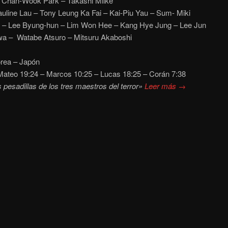
– Chan-Wook Park – Takashi Miike
auline Lau – Tony Leung Ka Fai – Kai-Piu Yau – Sum- Miki
 – Lee Byung-hun – Lim Won Hee – Kang Hye Jung – Lee Jun
a – Watabe Atsuro – Mitsuru Akaboshi
rea – Japón
ateo 19:24 – Marcos 10:25 – Lucas 18:25 – Corán 7:38
 pesadillas de los tres maestros del terror»
Leer más →