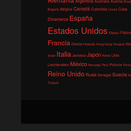
Argentina
Australia
Austria
Brasi
Canadá
Colombia
Cuba
Bélgica
Bulgaria
Corea
España
Dinamarca
Estados Unidos
Filipin
Etiopía
Francia
Grecia
Irl
Holanda
Hong Kong
Hungría
Italia
Japón
Jamaica
Libia
Israel
Kenia
México
Liechtenstein
Polonia
Noruega
Perú
Portu
Reino Unido
Suecia
Rusia
Senegal
S
Turquía