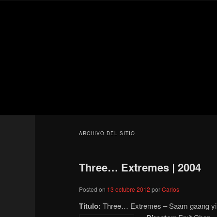
Ir
Ir
Secondary
al
al
menu
contenido
contenido
Para todos los públicos
principal
secundario
Blog de cine 
ARCHIVO DEL SITIO
Three… Extremes | 2004
Posted on
13 octubre 2012
por
Carlos
Título:
Three… Extremes – Saam gaang yi