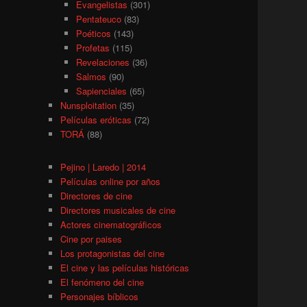
Evangelistas
(301)
Pentateuco
(83)
Poéticos
(143)
Profetas
(115)
Revelaciones
(36)
Salmos
(90)
Sapienciales
(65)
Nunsploitation
(35)
Películas eróticas
(72)
TORÁ
(88)
Pejino | Laredo | 2014
Películas online por años
Directores de cine
Directores musicales de cine
Actores cinematográficos
Cine por paises
Los protagonistas del cine
El cine y las películas históricas
El fenómeno del cine
Personajes bíblicos