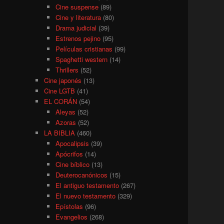
Cine suspense
(89)
Cine y literatura
(80)
Drama judicial
(39)
Estrenos pejino
(95)
Películas cristianas
(99)
Spaghetti western
(14)
Thrillers
(52)
Cine japonés
(13)
Cine LGTB
(41)
EL CORÁN
(54)
Aleyas
(52)
Azoras
(52)
LA BIBLIA
(460)
Apocalipsis
(39)
Apócrifos
(14)
Cine bíblico
(13)
Deuterocanónicos
(15)
El antiguo testamento
(267)
El nuevo testamento
(329)
Epístolas
(96)
Evangelios
(268)