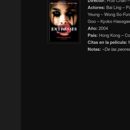
Director:
Fruit Chan 
Actores:
Bai Ling – P
Yeung – Wong So-Fun
Goo – Kyoko Hasegaw
Año:
2004
País:
Hong Kong – Co
Citas en la película:
M
Notas:
«De las peores