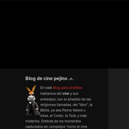
Blog de cine pejino .+.
En este
Blog para cinéfilos
hablamos del
cine
y sus
entresijos, con el añadido de las
religiones llamadas, del "libro", la
Biblia, ya sea Reina Valera u
otras, el Corán, la Torá, y más
misterios. Disfruta de los momentos
capturados sin complejos "como el cine