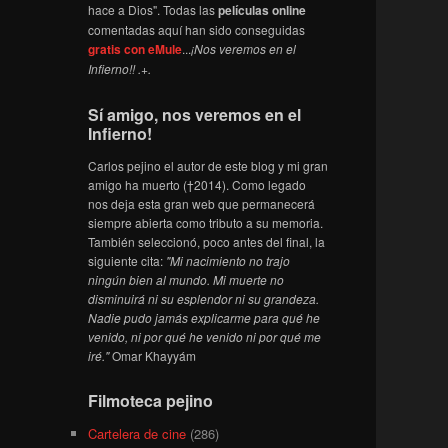
hace a Dios". Todas las
películas online
comentadas aquí han sido conseguidas
gratis con eMule
...
¡Nos veremos en el
Infierno!! .+.
Sí amigo, nos veremos en el
Infierno!
Carlos pejino el autor de este blog y mi gran
amigo ha muerto (†2014). Como legado
nos deja esta gran web que permanecerá
siempre abierta como tributo a su memoria.
También seleccionó, poco antes del final, la
siguiente cita:
"Mi nacimiento no trajo
ningún bien al mundo. Mi muerte no
disminuirá ni su esplendor ni su grandeza.
Nadie pudo jamás explicarme para qué he
venido, ni por qué he venido ni por qué me
iré."
Omar Khayyám
Filmoteca pejino
Cartelera de cine
(286)