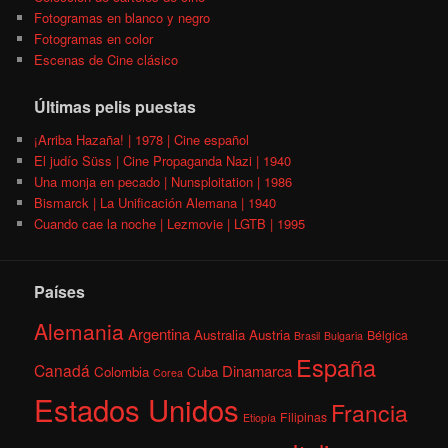
Fotogramas en blanco y negro
Fotogramas en color
Escenas de Cine clásico
Últimas pelis puestas
¡Arriba Hazaña! | 1978 | Cine español
El judío Süss | Cine Propaganda Nazi | 1940
Una monja en pecado | Nunsploitation | 1986
Bismarck | La Unificación Alemana | 1940
Cuando cae la noche | Lezmovie | LGTB | 1995
Países
Alemania
Argentina
Australia
Austria
Bélgica
Brasil
Bulgaria
España
Canadá
Dinamarca
Colombia
Cuba
Corea
Estados Unidos
Francia
Filipinas
Etiopía