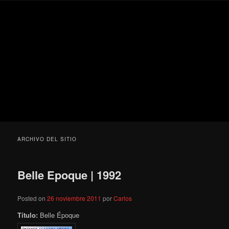
Ir
Ir
Secondary
Blog
al
al
menu
de
contenido
contenido
cine
Para todos los públicos
principal
secundario
pejino
Blog de cine pejino
ARCHIVO DEL SITIO
Belle Epoque | 1992
Posted on
26 noviembre 2011
por
Carlos
Título:
Belle Époque