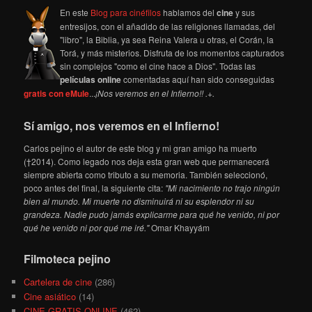
En este
Blog para cinéfilos
hablamos del
cine
y sus
entresijos, con el añadido de las religiones llamadas, del
"libro", la Biblia, ya sea Reina Valera u otras, el Corán, la
Torá, y más misterios. Disfruta de los momentos capturados
sin complejos "como el cine hace a Dios". Todas las
películas online
comentadas aquí han sido conseguidas
gratis con eMule
...
¡Nos veremos en el Infierno!! .+.
Sí amigo, nos veremos en el Infierno!
Carlos pejino el autor de este blog y mi gran amigo ha muerto
(†2014). Como legado nos deja esta gran web que permanecerá
siempre abierta como tributo a su memoria. También seleccionó,
poco antes del final, la siguiente cita:
"Mi nacimiento no trajo ningún
bien al mundo. Mi muerte no disminuirá ni su esplendor ni su
grandeza. Nadie pudo jamás explicarme para qué he venido, ni por
qué he venido ni por qué me iré."
Omar Khayyám
Filmoteca pejino
Cartelera de cine
(286)
Cine asiático
(14)
CINE GRATIS ONLINE
(462)