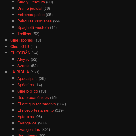
Cine y literatura
(80)
Drama judicial
(39)
Estrenos pejino
(95)
Películas cristianas
(99)
Spaghetti western
(14)
Thrillers
(52)
Cine japonés
(13)
Cine LGTB
(41)
EL CORÁN
(54)
Aleyas
(52)
Azoras
(52)
LA BIBLIA
(460)
Apocalipsis
(39)
Apócrifos
(14)
Cine bíblico
(13)
Deuterocanónicos
(15)
El antiguo testamento
(267)
El nuevo testamento
(329)
Epístolas
(96)
Evangelios
(268)
Evangelistas
(301)
Pentateuco
(83)