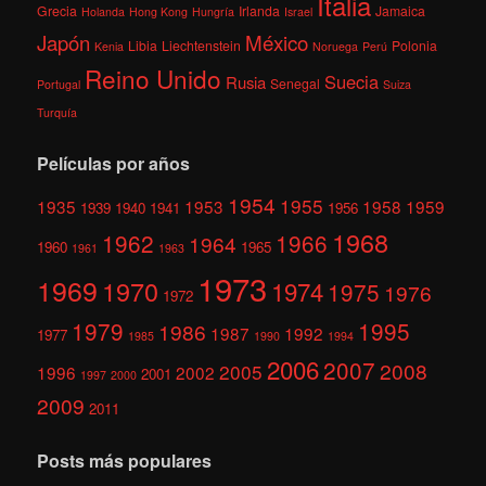
Italia
Grecia
Irlanda
Jamaica
Holanda
Hong Kong
Hungría
Israel
México
Japón
Libia
Liechtenstein
Polonia
Kenia
Noruega
Perú
Reino Unido
Suecia
Rusia
Senegal
Portugal
Suiza
Turquía
Películas por años
1954
1955
1935
1953
1958
1959
1939
1940
1941
1956
1968
1962
1966
1964
1960
1965
1961
1963
1973
1969
1970
1974
1975
1976
1972
1979
1995
1986
1987
1992
1977
1985
1990
1994
2006
2007
2008
2005
1996
2002
2001
1997
2000
2009
2011
Posts más populares