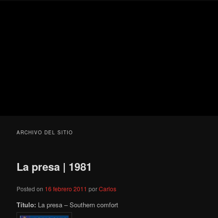
Ir
Ir
Secondary
Blog
al
al
menu
de
contenido
contenido
cine
Para todos los públicos
principal
secundario
pejino
Blog de cine pejino
ARCHIVO DEL SITIO
La presa | 1981
Posted on
16 febrero 2011
por
Carlos
Título:
La presa – Southern comfort