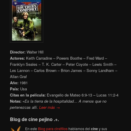
Director:
Walter Hill
Actores:
Keith Carradine – Powers Boothe – Fred Ward –
Franklyn Seales – T. K. Carter – Peter Coyote – Lewis Smith –
Les Lannon – Carlos Brown – Brion James – Sonny Landham –
Allan Graf
Año:
1981
País:
Usa
Citas en la película:
Evangelio de Mateo 6:9-13 – Lucas 11:2-4
Notas: «
Es la tierra de la hospitalidad… A menos que no
pertenezcas allí.
Leer más →
Blog de cine pejino .+.
En este
Blog para cinéfilos
hablamos del
cine
y sus