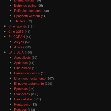
Drama judicial
(39)
Estrenos pejino
(95)
Películas cristianas
(99)
Spaghetti western
(14)
Thrillers
(52)
Cine japonés
(13)
Cine LGTB
(41)
EL CORÁN
(54)
Aleyas
(52)
Azoras
(52)
LA BIBLIA
(460)
Apocalipsis
(39)
Apócrifos
(14)
Cine bíblico
(13)
Deuterocanónicos
(15)
El antiguo testamento
(267)
El nuevo testamento
(329)
Epístolas
(96)
Evangelios
(268)
Evangelistas
(301)
Pentateuco
(83)
Poéticos
(143)