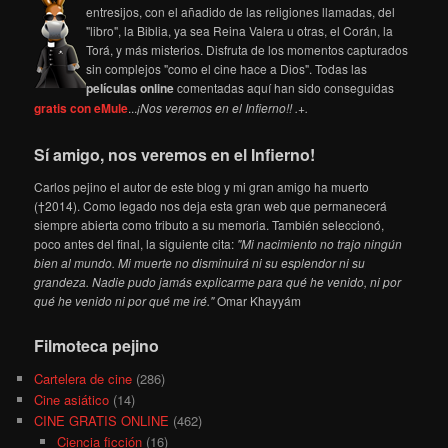
entresijos, con el añadido de las religiones llamadas, del
"libro", la Biblia, ya sea Reina Valera u otras, el Corán, la
Torá, y más misterios. Disfruta de los momentos capturados
sin complejos "como el cine hace a Dios". Todas las
películas online
comentadas aquí han sido conseguidas
gratis con eMule
...
¡Nos veremos en el Infierno!! .+.
Sí amigo, nos veremos en el Infierno!
Carlos pejino el autor de este blog y mi gran amigo ha muerto
(†2014). Como legado nos deja esta gran web que permanecerá
siempre abierta como tributo a su memoria. También seleccionó,
poco antes del final, la siguiente cita:
"Mi nacimiento no trajo ningún
bien al mundo. Mi muerte no disminuirá ni su esplendor ni su
grandeza. Nadie pudo jamás explicarme para qué he venido, ni por
qué he venido ni por qué me iré."
Omar Khayyám
Filmoteca pejino
Cartelera de cine
(286)
Cine asiático
(14)
CINE GRATIS ONLINE
(462)
Ciencia ficción
(16)