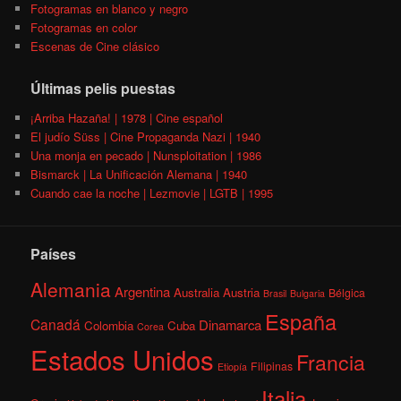
Fotogramas en blanco y negro
Fotogramas en color
Escenas de Cine clásico
Últimas pelis puestas
¡Arriba Hazaña! | 1978 | Cine español
El judío Süss | Cine Propaganda Nazi | 1940
Una monja en pecado | Nunsploitation | 1986
Bismarck | La Unificación Alemana | 1940
Cuando cae la noche | Lezmovie | LGTB | 1995
Países
Alemania
Argentina
Australia
Austria
Bélgica
Brasil
Bulgaria
España
Canadá
Dinamarca
Colombia
Cuba
Corea
Estados Unidos
Francia
Filipinas
Etiopía
Italia