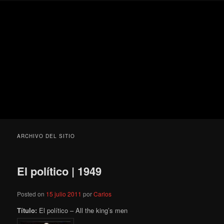
Ir
Ir
Secondary
Blog
al
al
menu
de
contenido
contenido
cine
Para todos los públicos
principal
secundario
pejino
Blog de cine pejino
ARCHIVO DEL SITIO
El político | 1949
Posted on
15 julio 2011
por
Carlos
Título:
El político – All the king’s men