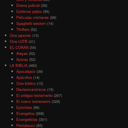
Drama judicial
(39)
Estrenos pejino
(95)
Películas cristianas
(99)
Spaghetti western
(14)
Thrillers
(52)
Cine japonés
(13)
Cine LGTB
(41)
EL CORÁN
(54)
Aleyas
(52)
Azoras
(52)
LA BIBLIA
(460)
Apocalipsis
(39)
Apócrifos
(14)
Cine bíblico
(13)
Deuterocanónicos
(15)
El antiguo testamento
(267)
El nuevo testamento
(329)
Epístolas
(96)
Evangelios
(268)
Evangelistas
(301)
Pentateuco
(83)