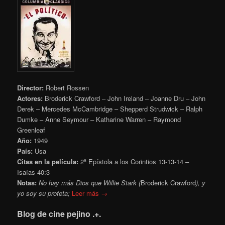
Director:
Robert Rossen
Actores:
Broderick Crawford – John Ireland – Joanne Dru – John
Derek – Mercedes McCambridge – Shepperd Strudwick – Ralph
Dumke – Anne Seymour – Katharine Warren – Raymond
Greenleaf
Año:
1949
País:
Usa
Citas en la película:
2ª Epístola a los Corintios 13-13-14 –
Isaías 40:3
Notas:
No hay más Dios que Willie Stark (
Broderick Crawford
), y
yo soy su profeta;
Leer más →
Blog de cine pejino .+.