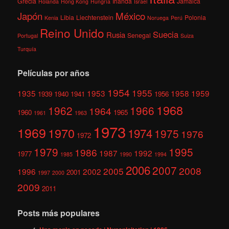
Grecia
Irlanda
Jamaica
Holanda
Hong Kong
Hungría
Israel
México
Japón
Libia
Liechtenstein
Polonia
Kenia
Noruega
Perú
Reino Unido
Suecia
Rusia
Senegal
Portugal
Suiza
Turquía
Películas por años
1954
1955
1935
1953
1958
1959
1939
1940
1941
1956
1968
1962
1966
1964
1960
1965
1961
1963
1973
1969
1970
1974
1975
1976
1972
1979
1995
1986
1987
1992
1977
1985
1990
1994
2006
2007
2008
2005
1996
2002
2001
1997
2000
2009
2011
Posts más populares