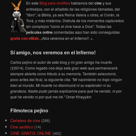
En este
Blog para cinéfilos
hablamos del
cine
y sus
entresijos, con el añadido de las religiones llamadas, del
"libro", la Biblia, ya sea Reina Valera u otras, el Corán, la
Torá, y más misterios. Disfruta de los momentos capturados
sin complejos "como el cine hace a Dios". Todas las
películas online
comentadas aquí han sido conseguidas
gratis con eMule
...
¡Nos veremos en el Infierno!! .+.
Sí amigo, nos veremos en el Infierno!
Carlos pejino el autor de este blog y mi gran amigo ha muerto
(†2014). Como legado nos deja esta gran web que permanecerá
siempre abierta como tributo a su memoria. También seleccionó,
poco antes del final, la siguiente cita:
"Mi nacimiento no trajo ningún
bien al mundo. Mi muerte no disminuirá ni su esplendor ni su
grandeza. Nadie pudo jamás explicarme para qué he venido, ni por
qué he venido ni por qué me iré."
Omar Khayyám
Filmoteca pejino
Cartelera de cine
(286)
Cine asiático
(14)
CINE GRATIS ONLINE
(462)