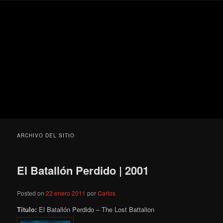
Ir
Ir
Secondary
Blog
al
al
menu
de
contenido
contenido
cine
Para todos los públicos
principal
secundario
pejino
Blog de cine pejino
ARCHIVO DEL SITIO
El Batallón Perdido | 2001
Posted on
22 enero 2011
por
Carlos
Título:
El Batallón Perdido – The Lost Battalion