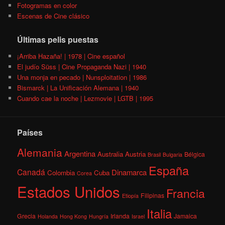
Fotogramas en color
Escenas de Cine clásico
Últimas pelis puestas
¡Arriba Hazaña! | 1978 | Cine español
El judío Süss | Cine Propaganda Nazi | 1940
Una monja en pecado | Nunsploitation | 1986
Bismarck | La Unificación Alemana | 1940
Cuando cae la noche | Lezmovie | LGTB | 1995
Países
Alemania
Argentina
Australia
Austria
Bélgica
Brasil
Bulgaria
España
Canadá
Dinamarca
Colombia
Cuba
Corea
Estados Unidos
Francia
Filipinas
Etiopía
Italia
Grecia
Irlanda
Jamaica
Holanda
Hong Kong
Hungría
Israel