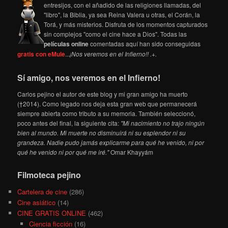
entresijos, con el añadido de las religiones llamadas, del
"libro", la Biblia, ya sea Reina Valera u otras, el Corán, la
Torá, y más misterios. Disfruta de los momentos capturados
sin complejos "como el cine hace a Dios". Todas las
películas online
comentadas aquí han sido conseguidas
gratis con eMule
...
¡Nos veremos en el Infierno!! .+.
Sí amigo, nos veremos en el Infierno!
Carlos pejino el autor de este blog y mi gran amigo ha muerto
(†2014). Como legado nos deja esta gran web que permanecerá
siempre abierta como tributo a su memoria. También seleccionó,
poco antes del final, la siguiente cita:
"Mi nacimiento no trajo ningún
bien al mundo. Mi muerte no disminuirá ni su esplendor ni su
grandeza. Nadie pudo jamás explicarme para qué he venido, ni por
qué he venido ni por qué me iré."
Omar Khayyám
Filmoteca pejino
Cartelera de cine
(286)
Cine asiático
(14)
CINE GRATIS ONLINE
(462)
Ciencia ficción
(16)