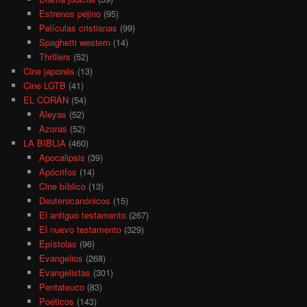
Estrenos pejino
(95)
Películas cristianas
(99)
Spaghetti western
(14)
Thrillers
(52)
Cine japonés
(13)
Cine LGTB
(41)
EL CORÁN
(54)
Aleyas
(52)
Azoras
(52)
LA BIBLIA
(460)
Apocalipsis
(39)
Apócrifos
(14)
Cine bíblico
(13)
Deuterocanónicos
(15)
El antiguo testamento
(267)
El nuevo testamento
(329)
Epístolas
(96)
Evangelios
(268)
Evangelistas
(301)
Pentateuco
(83)
Poéticos
(143)