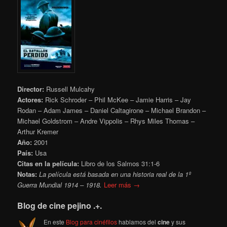
Director:
Russell Mulcahy
Actores:
Rick Schroder – Phil McKee – Jamie Harris – Jay
Rodan – Adam James – Daniel Caltagirone – Michael Brandon –
Michael Goldstrom – Andre Vippolis – Rhys Miles Thomas –
Arthur Kremer
Año:
2001
País:
Usa
Citas en la película:
Libro de los Salmos 31:1-6
Notas:
La película está basada en una historia real de la 1º
Guerra Mundial 1914 – 1918.
Leer más →
Blog de cine pejino .+.
En este
Blog para cinéfilos
hablamos del
cine
y sus