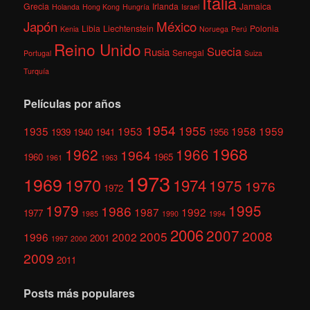
Italia
Grecia
Irlanda
Jamaica
Holanda
Hong Kong
Hungría
Israel
México
Japón
Libia
Liechtenstein
Polonia
Kenia
Noruega
Perú
Reino Unido
Suecia
Rusia
Senegal
Portugal
Suiza
Turquía
Películas por años
1954
1955
1935
1953
1958
1959
1939
1940
1941
1956
1968
1962
1966
1964
1960
1965
1961
1963
1973
1969
1970
1974
1975
1976
1972
1979
1995
1986
1987
1992
1977
1985
1990
1994
2006
2007
2008
2005
1996
2002
2001
1997
2000
2009
2011
Posts más populares