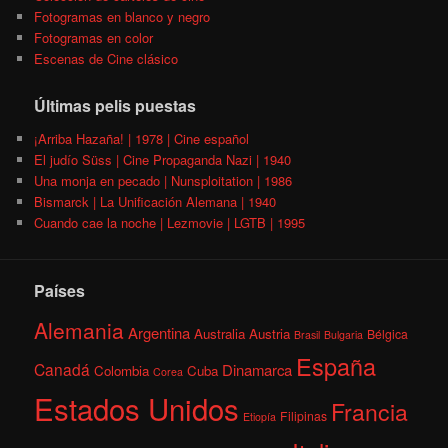
Fotogramas en blanco y negro
Fotogramas en color
Escenas de Cine clásico
Últimas pelis puestas
¡Arriba Hazaña! | 1978 | Cine español
El judío Süss | Cine Propaganda Nazi | 1940
Una monja en pecado | Nunsploitation | 1986
Bismarck | La Unificación Alemana | 1940
Cuando cae la noche | Lezmovie | LGTB | 1995
Países
Alemania
Argentina
Australia
Austria
Bélgica
Brasil
Bulgaria
España
Canadá
Dinamarca
Colombia
Cuba
Corea
Estados Unidos
Francia
Filipinas
Etiopía