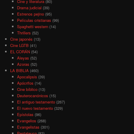
Cine y literatura
(80)
Drama judicial
(39)
Estrenos pejino
(95)
Películas cristianas
(99)
Spaghetti western
(14)
Thrillers
(52)
Cine japonés
(13)
Cine LGTB
(41)
EL CORÁN
(54)
Aleyas
(52)
Azoras
(52)
LA BIBLIA
(460)
Apocalipsis
(39)
Apócrifos
(14)
Cine bíblico
(13)
Deuterocanónicos
(15)
El antiguo testamento
(267)
El nuevo testamento
(329)
Epístolas
(96)
Evangelios
(268)
Evangelistas
(301)
Pentateuco
(83)