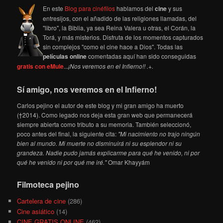
En este
Blog para cinéfilos
hablamos del
cine
y sus
entresijos, con el añadido de las religiones llamadas, del
"libro", la Biblia, ya sea Reina Valera u otras, el Corán, la
Torá, y más misterios. Disfruta de los momentos capturados
sin complejos "como el cine hace a Dios". Todas las
películas online
comentadas aquí han sido conseguidas
gratis con eMule
...
¡Nos veremos en el Infierno!! .+.
Sí amigo, nos veremos en el Infierno!
Carlos pejino el autor de este blog y mi gran amigo ha muerto
(†2014). Como legado nos deja esta gran web que permanecerá
siempre abierta como tributo a su memoria. También seleccionó,
poco antes del final, la siguiente cita:
"Mi nacimiento no trajo ningún
bien al mundo. Mi muerte no disminuirá ni su esplendor ni su
grandeza. Nadie pudo jamás explicarme para qué he venido, ni por
qué he venido ni por qué me iré."
Omar Khayyám
Filmoteca pejino
Cartelera de cine
(286)
Cine asiático
(14)
CINE GRATIS ONLINE
(462)