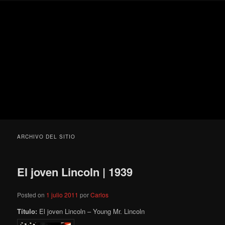
Ir
Ir
Secondary
Blog
al
al
menu
de
contenido
contenido
cine
Para todos los públicos
principal
secundario
pejino
Blog de cine pejino
ARCHIVO DEL SITIO
El joven Lincoln | 1939
Posted on
1 julio 2011
por
Carlos
Título:
El joven Lincoln – Young Mr. Lincoln