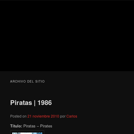
Ir
Ir
Secondary
Blog
al
al
menu
de
contenido
contenido
cine
Para todos los públicos
principal
secundario
pejino
Blog de cine pejino
ARCHIVO DEL SITIO
Piratas | 1986
Posted on
21 noviembre 2010
por
Carlos
Título:
Piratas – Pirates