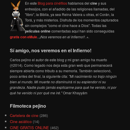
En este
Blog para cinéfilos
hablamos del
cine
y sus
entresijos, con el añadido de las religiones llamadas, del
"libro", la Biblia, ya sea Reina Valera u otras, el Corán, la
Torá, y más misterios. Disfruta de los momentos capturados
sin complejos "como el cine hace a Dios". Todas las
películas online
comentadas aquí han sido conseguidas
gratis con eMule
...
¡Nos veremos en el Infierno!! .+.
Sí amigo, nos veremos en el Infierno!
Carlos pejino el autor de este blog y mi gran amigo ha muerto
(†2014). Como legado nos deja esta gran web que permanecerá
siempre abierta como tributo a su memoria. También seleccionó,
poco antes del final, la siguiente cita:
"Mi nacimiento no trajo ningún
bien al mundo. Mi muerte no disminuirá ni su esplendor ni su
grandeza. Nadie pudo jamás explicarme para qué he venido, ni por
qué he venido ni por qué me iré."
Omar Khayyám
Filmoteca pejino
Cartelera de cine
(286)
Cine asiático
(14)
CINE GRATIS ONLINE
(462)