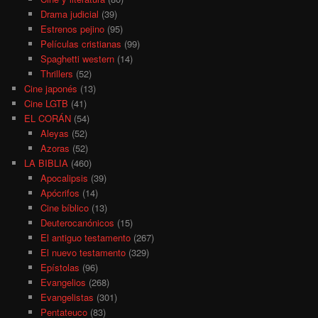
Drama judicial
(39)
Estrenos pejino
(95)
Películas cristianas
(99)
Spaghetti western
(14)
Thrillers
(52)
Cine japonés
(13)
Cine LGTB
(41)
EL CORÁN
(54)
Aleyas
(52)
Azoras
(52)
LA BIBLIA
(460)
Apocalipsis
(39)
Apócrifos
(14)
Cine bíblico
(13)
Deuterocanónicos
(15)
El antiguo testamento
(267)
El nuevo testamento
(329)
Epístolas
(96)
Evangelios
(268)
Evangelistas
(301)
Pentateuco
(83)