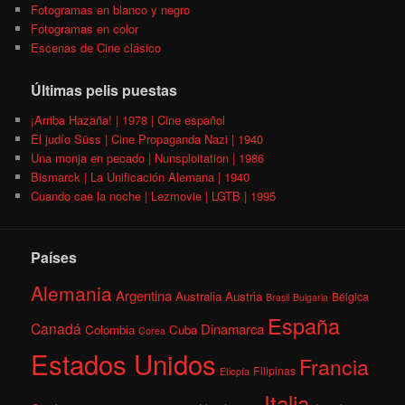
Fotogramas en blanco y negro
Fotogramas en color
Escenas de Cine clásico
Últimas pelis puestas
¡Arriba Hazaña! | 1978 | Cine español
El judío Süss | Cine Propaganda Nazi | 1940
Una monja en pecado | Nunsploitation | 1986
Bismarck | La Unificación Alemana | 1940
Cuando cae la noche | Lezmovie | LGTB | 1995
Países
Alemania
Argentina
Australia
Austria
Bélgica
Brasil
Bulgaria
España
Canadá
Dinamarca
Colombia
Cuba
Corea
Estados Unidos
Francia
Filipinas
Etiopía
Italia