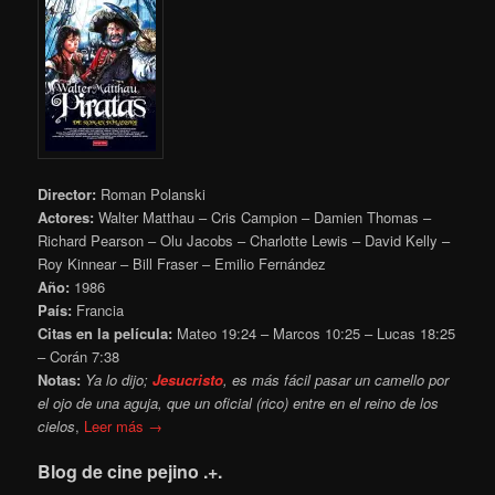
Director:
Roman Polanski
Actores:
Walter Matthau – Cris Campion – Damien Thomas –
Richard Pearson – Olu Jacobs – Charlotte Lewis – David Kelly –
Roy Kinnear – Bill Fraser – Emilio Fernández
Año:
1986
País:
Francia
Citas en la película:
Mateo 19:24 – Marcos 10:25
– Lucas 18:25
– Corán 7:38
Notas:
Ya lo dijo;
Jesuc
risto
, es más fácil pasar un camello por
el ojo de una aguja, que un oficial (rico) entre en el reino de los
cielos
,
Leer más →
Blog de cine pejino .+.