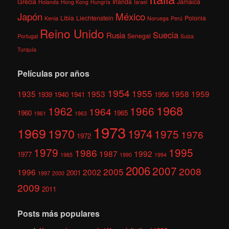
Grecia
Irlanda
Jamaica
Holanda
Hong Kong
Hungría
Israel
México
Japón
Libia
Liechtenstein
Polonia
Kenia
Noruega
Perú
Reino Unido
Suecia
Rusia
Senegal
Portugal
Suiza
Turquía
Películas por años
1954
1955
1935
1953
1958
1959
1939
1940
1941
1956
1968
1962
1966
1964
1960
1965
1961
1963
1973
1969
1970
1974
1975
1976
1972
1979
1995
1986
1987
1992
1977
1985
1990
1994
2006
2007
2008
2005
1996
2002
2001
1997
2000
2009
2011
Posts más populares