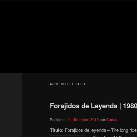
Ir
Ir
Secondary
al
al
menu
contenido
contenido
Para todos los públicos
principal
secundario
Blog de cine 
ARCHIVO DEL SITIO
Forajidos de Leyenda | 198
Posted on
21 diciembre 2010
por
Carlos
Título:
Forajidos de leyenda – The long ride