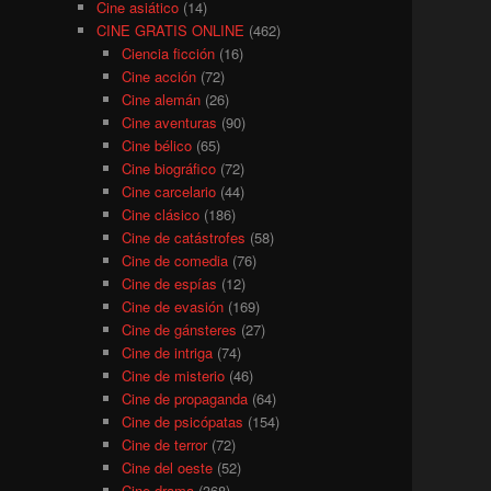
Cine asiático
(14)
CINE GRATIS ONLINE
(462)
Ciencia ficción
(16)
Cine acción
(72)
Cine alemán
(26)
Cine aventuras
(90)
Cine bélico
(65)
Cine biográfico
(72)
Cine carcelario
(44)
Cine clásico
(186)
Cine de catástrofes
(58)
Cine de comedia
(76)
Cine de espías
(12)
Cine de evasión
(169)
Cine de gánsteres
(27)
Cine de intriga
(74)
Cine de misterio
(46)
Cine de propaganda
(64)
Cine de psicópatas
(154)
Cine de terror
(72)
Cine del oeste
(52)
Cine drama
(368)