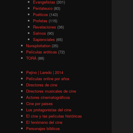
Evangelistas
(301)
Pentateuco
(83)
Poéticos
(143)
Profetas
(115)
Revelaciones
(36)
Salmos
(90)
Sapienciales
(65)
Nunsploitation
(35)
Películas eróticas
(72)
TORÁ
(88)
Pejino | Laredo | 2014
Películas online por años
Directores de cine
Directores musicales de cine
Actores cinematográficos
Cine por paises
Los protagonistas del cine
El cine y las películas históricas
El fenómeno del cine
Personajes bíblicos