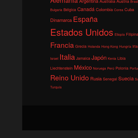
Argentina
Australia
Austria
Brasi
Canadá
Colombia
Cuba
Bélgica
Bulgaria
Corea
España
Dinamarca
Estados Unidos
Filipin
Etiopía
Francia
Grecia
Irl
Holanda
Hong Kong
Hungría
Italia
Japón
Jamaica
Libia
Israel
Kenia
México
Liechtenstein
Polonia
Noruega
Perú
Portu
Reino Unido
Suecia
Rusia
Senegal
S
Turquía