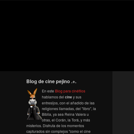
Blog de cine pejino .+.
En este
Blog para cinéfilos
hablamos del
cine
y sus
entresijos, con el añadido de las
religiones llamadas, del "libro", la
Biblia, ya sea Reina Valera u
otras, el Corán, la Torá, y más
misterios. Disfruta de los momentos
capturados sin complejos "como el cine