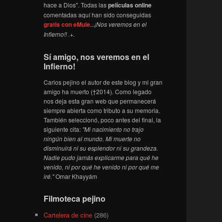
hace a Dios". Todas las
películas online
comentadas aquí han sido conseguidas
gratis con eMule
...
¡Nos veremos en el
Infierno!! .+.
Sí amigo, nos veremos en el
Infierno!
Carlos pejino el autor de este blog y mi gran
amigo ha muerto (†2014). Como legado
nos deja esta gran web que permanecerá
siempre abierta como tributo a su memoria.
También seleccionó, poco antes del final, la
siguiente cita:
"Mi nacimiento no trajo
ningún bien al mundo. Mi muerte no
disminuirá ni su esplendor ni su grandeza.
Nadie pudo jamás explicarme para qué he
venido, ni por qué he venido ni por qué me
iré."
Omar Khayyám
Filmoteca pejino
Cartelera de cine
(286)