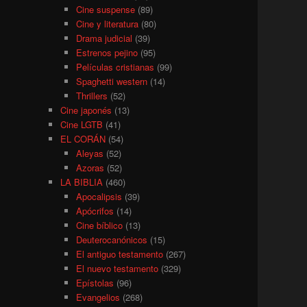
Cine suspense
(89)
Cine y literatura
(80)
Drama judicial
(39)
Estrenos pejino
(95)
Películas cristianas
(99)
Spaghetti western
(14)
Thrillers
(52)
Cine japonés
(13)
Cine LGTB
(41)
EL CORÁN
(54)
Aleyas
(52)
Azoras
(52)
LA BIBLIA
(460)
Apocalipsis
(39)
Apócrifos
(14)
Cine bíblico
(13)
Deuterocanónicos
(15)
El antiguo testamento
(267)
El nuevo testamento
(329)
Epístolas
(96)
Evangelios
(268)