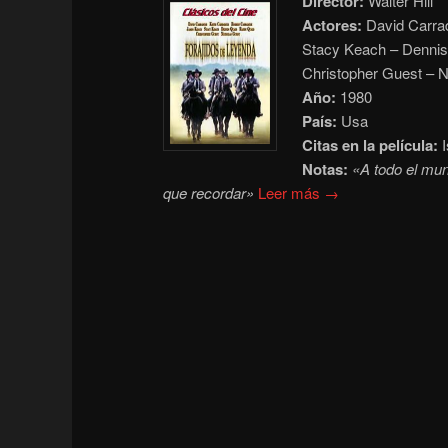
Director:
Walter Hill
Actores:
David Carrad
Stacy Keach – Dennis
Christopher Guest – N
Año:
1980
País:
Usa
Citas en la película:
I
Notas:
«A todo el mun
que recordar»
Leer más →