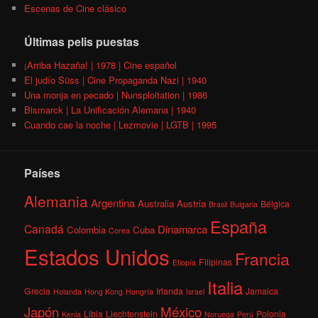
Escenas de Cine clásico
Últimas pelis puestas
¡Arriba Hazaña! | 1978 | Cine español
El judío Süss | Cine Propaganda Nazi | 1940
Una monja en pecado | Nunsploitation | 1986
Bismarck | La Unificación Alemana | 1940
Cuando cae la noche | Lezmovie | LGTB | 1995
Países
Alemania
Argentina
Australia
Austria
Bélgica
Brasil
Bulgaria
España
Canadá
Dinamarca
Colombia
Cuba
Corea
Estados Unidos
Francia
Filipinas
Etiopía
Italia
Grecia
Irlanda
Jamaica
Holanda
Hong Kong
Hungría
Israel
México
Japón
Libia
Liechtenstein
Polonia
Kenia
Noruega
Perú