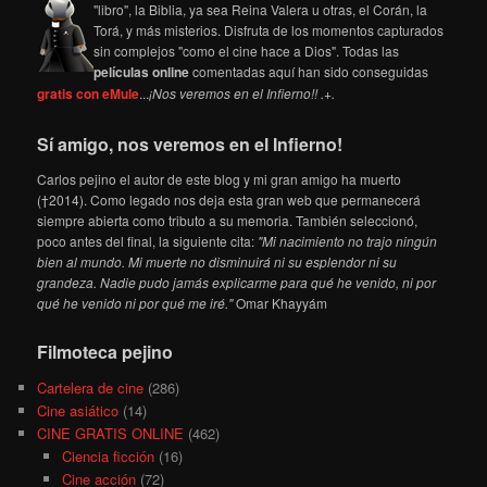
"libro", la Biblia, ya sea Reina Valera u otras, el Corán, la
Torá, y más misterios. Disfruta de los momentos capturados
sin complejos "como el cine hace a Dios". Todas las
películas online
comentadas aquí han sido conseguidas
gratis con eMule
...
¡Nos veremos en el Infierno!! .+.
Sí amigo, nos veremos en el Infierno!
Carlos pejino el autor de este blog y mi gran amigo ha muerto
(†2014). Como legado nos deja esta gran web que permanecerá
siempre abierta como tributo a su memoria. También seleccionó,
poco antes del final, la siguiente cita:
"Mi nacimiento no trajo ningún
bien al mundo. Mi muerte no disminuirá ni su esplendor ni su
grandeza. Nadie pudo jamás explicarme para qué he venido, ni por
qué he venido ni por qué me iré."
Omar Khayyám
Filmoteca pejino
Cartelera de cine
(286)
Cine asiático
(14)
CINE GRATIS ONLINE
(462)
Ciencia ficción
(16)
Cine acción
(72)