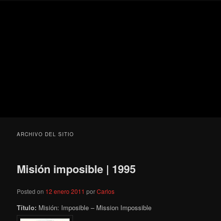
Ir
Ir
Secondary
Blog
al
al
menu
de
contenido
contenido
cine
Para todos los públicos
principal
secundario
pejino
Blog de cine pejino
ARCHIVO DEL SITIO
Misión imposible | 1995
Posted on
12 enero 2011
por
Carlos
Título:
Misión: Imposible – Mission Impossible