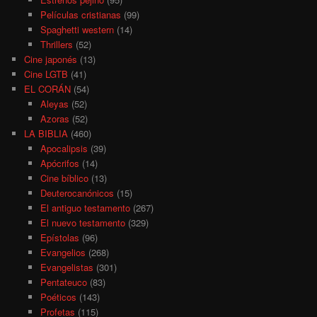
Películas cristianas
(99)
Spaghetti western
(14)
Thrillers
(52)
Cine japonés
(13)
Cine LGTB
(41)
EL CORÁN
(54)
Aleyas
(52)
Azoras
(52)
LA BIBLIA
(460)
Apocalipsis
(39)
Apócrifos
(14)
Cine bíblico
(13)
Deuterocanónicos
(15)
El antiguo testamento
(267)
El nuevo testamento
(329)
Epístolas
(96)
Evangelios
(268)
Evangelistas
(301)
Pentateuco
(83)
Poéticos
(143)
Profetas
(115)