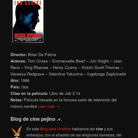
Director:
Brian De Palma
Actores:
Tom Cruise – Emmanuelle Beart – Jon Voight – Jean
Reno – Ving Rhames – Henry Czerny – Kristin Scott-Thomas –
Vanessa Redgrave – Valentina Yakunina – Ingeborga Dapkūnaitė
Año:
1996
País:
Usa
Citas en la película:
Libro de Job 3:14
Notas:
Película
basada en la famosa serie de televisión del
mismo nombre
Leer más →
Blog de cine pejino .+.
En este
Blog para cinéfilos
hablamos del
cine
y sus
entresijos, con el añadido de las religiones llamadas, del